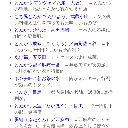
とんかつ マンジェ／八尾（大阪）
←とんかつ
の聖地。私のとんかつ観を変えた店。
もち豚とんかつ たいよう／武蔵小山
←気の良
い料理人は何を作っても美味しいものだ。
とんかつひなた／高田馬場
←日本人の琴線に
触れる延長戦。
とんかつ成蔵（なりくら）／南阿佐ヶ谷
←ト
ンカツに5千円？しかも予約制？
あげ福／五反田
←アクセスのよい成蔵。
とんかつ都／麻布十番
←無名ですが実力派。
肌理の細かい衣が特長的。
ポンチ軒／新お茶の水
←肉がミルキー。行列
が短いのもグッド。
とんき／目黒
←都内屈指の老舗。16:30には行
列が。
とんかつ大宝（たいほう）／目黒
←2千円以下
の部、優勝店
豚組（ぶたぐみ）／西麻布
←西麻布のオシャ
レとんかつ。味も最高峰。飲み屋として使うの