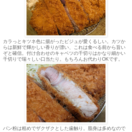
カラっとキツネ色に揚がったビジュが愛くるしい。カツか
らは新鮮で輝かしい香りが漂い、これは食べる前から旨い
ぞと確信。付け合わせのキャベツの千切りはかなり細かい
千切りで瑞々しい口当たり。もちろんお代わりOKです。
パン粉は粗めでザクザクとした歯触り。脂身は多めなので