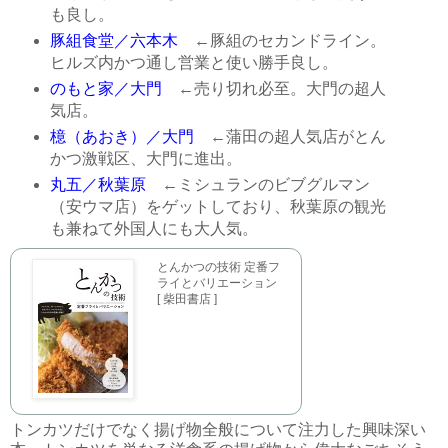
も良し。
豚組食堂／六本木
←豚組のセカンドライン。
ヒルズ内かつ通し営業と使い勝手良し。
のもと家／大門
←売り切れ必至。大門の超人
気店。
檍（あおき）／大門
←蒲田の超人気店がとん
かつ激戦区、大門に進出。
丸五／秋葉原
←ミシュランのビブグルマン
（安ウマ店）をゲットしており、秋葉原の観光
も兼ねて外国人にも大人気。
とんかつの技術 定番フ
ライとバリエーション
[ 柴田書店 ]
トンカツだけでなく揚げ物全般について注力した興味深い