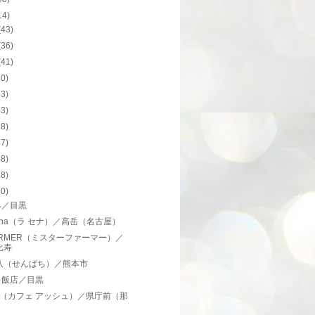
14)
(43)
(36)
(41)
40)
43)
43)
38)
47)
48)
48)
40)
み／目黒
Sena（ラ セナ）／高岳（名古屋）
FARMER（ミスターファーマー）／
比寿
仙八（せんぱち）／熊本市
キ飯店／目黒
e h（カフェ アッシュ）／県庁前（那
）