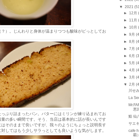
▼
2021
(5
►
12月
►
11月
►
10月
（？）。じんわりと身体が温まりつつも酸味がピっとしてお
►
9月
(
►
8月
(
►
7月
(
►
6月
(
►
5月
(
►
4月
(
►
3月
(
▼
2月
(
川せ
La 
Mr.
恵
たっぷり詰まったパン。バターにはミリンが練り込まれてお
鮨 
報量の多い瞬間です。そう、当店は基本的に話が長いんです
サエ
にはそのままで良いですが、我々のようにちょっと説明長す
に対してはもう少しサラっとしても良いような気がします。
caf
覇