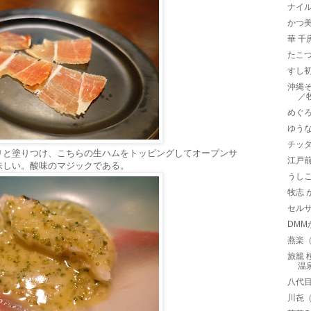
ナイ
かつ
華 千
たこ
すし
沖縄
／
めぐ
ゆう
チッタ
りと塗りつけ、こちらの生ハムをトッピングしてオープンサ
江戸
味しい。酸味のマジックである。
うし
牧志
セルサ
DM
燕楽
旅籠 
温
八代
川㐂