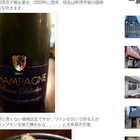
理店で腕を磨き、2010年に渡伊。現在は料理学校の講師
炎を吐きます。
弱と悪くない価格設定ですが、ワインを注いで回る人が
ヨンブラン主体で爽やかな、、、」と大草原不可避。