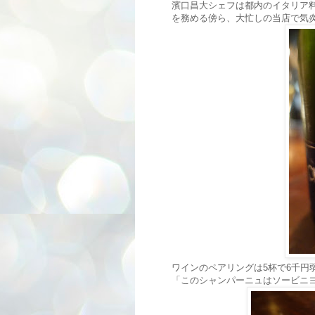
濱口昌大シェフは都内のイタリア料
を務める傍ら、大忙しの当店で気
ワインのペアリングは5杯で6千円
「このシャンパーニュはソービニ