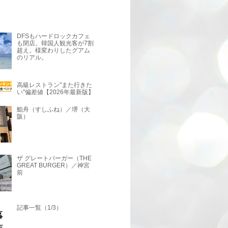
DFSもハードロックカフェ
も閉店。韓国人観光客が7割
超え。様変わりしたグアム
のリアル。
高級レストラン"また行きた
い"偏差値【2026年最新版】
鮨舟（すしふね）／堺（大
阪）
ザ グレートバーガー（THE
GREAT BURGER）／神宮
前
記事一覧（1/3）