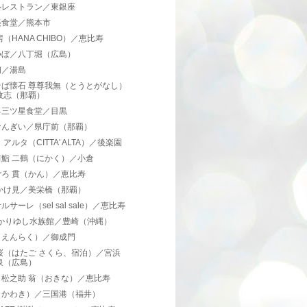
ルレストラン／東銀座
美食堂／熊本市
房（HANA CHIBO）／恵比寿
つぼ／八丁堀（広島）
初／湯島
そば懐石 尊尊我無（とうとがなし）
牧志（那覇）
ろ三ツ星食堂／目黒
なんぎい／県庁前（那覇）
 アルタ（CITTA' ALTA）／後楽園
前鮨 二鶴（にかく）／小倉
ごろ 貫（かん）／恵比寿
 かけ見／美栄橋（那覇）
ルサーレ（sel sal sale）／恵比寿
Mかりゆし水族館／豊崎（沖縄）
（えんらく）／御成門
桜（はたご さくら、宿泊）／宮浜
泉（広島）
目松之助 翁（おきな）／恵比寿
（かわき）／三国港（福井）