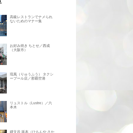
高級レストランでナメられ
ないためのマナー集
お好み焼き ちとせ／西成
（大阪市）
琉風（りゅうふう） タクシ
ープール店／那覇空港
リュストル（Lustre）／六
本木
碑文谷 坂本（ひもんや さか