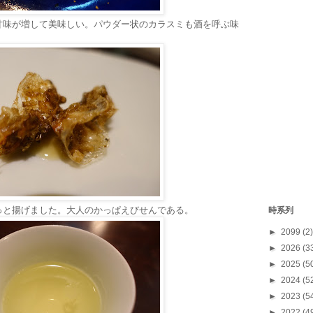
甘味が増して美味しい。パウダー状のカラスミも酒を呼ぶ味
っと揚げました。大人のかっぱえびせんである。
時系列
►
2099
(2)
►
2026
(3
►
2025
(5
►
2024
(5
►
2023
(5
►
2022
(4