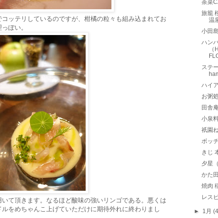
茶菜C
旅籠 
でコッテリしているのですが、柑橘の粒々も組み込まれてお
温
理っぽい。
小田
ハン
（H
F
ステー
h
ハイア
お粥処
田舎
小泉
祇園ね
ボッチ
きじ 
夕星
かた
焼肉 
レスピ
用いて頂きます。なるほど酸味の強いリンゴである。悪くは
ドルをめちゃんこ上げていただけに期待外れに終わりまし
►
1月
(