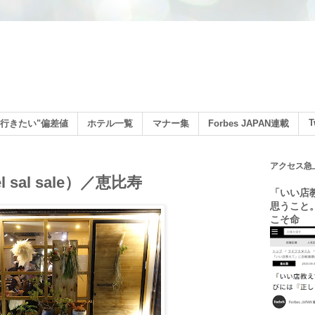
ン
T
行きたい"偏差値
ホテル一覧
マナー集
Forbes JAPAN連載
アクセス急
sal sale）／恵比寿
「いい店
思うこと
こそ命