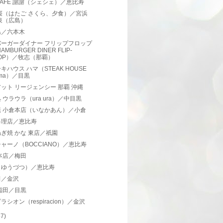
AFE 謝謝（シェシェ）／恵比寿
桜（はたご さくら、夕食）／宮浜
泉（広島）
島／六本木
バーガーダイナー フリップフロップ
AMBURGER DINER FLIP-
LOP）／牧志（那覇）
キハウス ハマ（STEAK HOUSE
ama）／目黒
ット リージェンシー 那覇 沖縄
 ウラウラ（ura ura）／中目黒
庵 小倉本店（いなかあん）／小倉
料理店／恵比寿
ぎ焼 かな 東店／祇園
ャーノ（BOCCIANO）／恵比寿
本店／梅田
（ゆうづつ）／恵比寿
田／金沢
稲田／目黒
ラシオン（respiracion）／金沢
47)