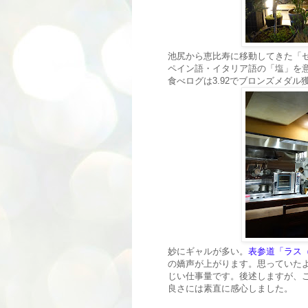
池尻から恵比寿に移動してきた「セルサ
ペイン語・イタリア語の「塩」を
食べログは3.92でブロンズメダル
妙にギャルが多い。
表参道「ラス（
の嬌声が上がります。思っていたよ
じい仕事量です。後述しますが、
良さには素直に感心しました。