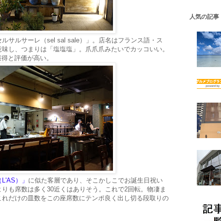
人気の記事
ルサーレ（sel sal sale）」。店名はフランス語・ス
意味し、つまりは「塩塩塩」。爪爪爪みたいでカッコいい。
獲得と評価が高い。
L'AS）」
に似た客層であり、そこかしこでお誕生日祝い
りも席数は多く30近くはありそう。これで2回転。物凄ま
これだけの皿数をこの座席数にテンポ良く出し切る段取りの