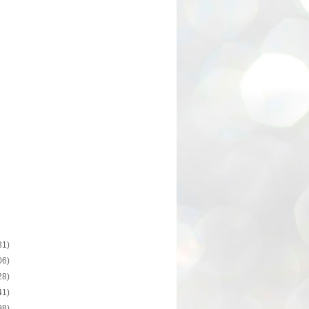
31)
06)
28)
41)
98)