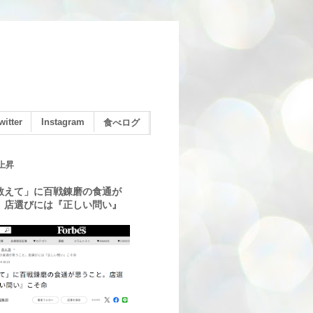
witter
Instagram
食べログ
上昇
教えて」に百戦錬磨の食通が
。店選びには『正しい問い』