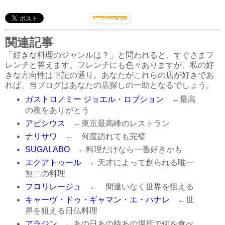
関連記事
「好きな料理のジャンルは？」と問われると、すぐさまフ
レンチと答えます。フレンチにも色々ありますが、私の好
きな方向性は下記の通り。あなたがこれらの店が好きであ
れば、当ブログはあなたの店探しの一助となるでしょう。
ガストロノミー ジョエル・ロブション
←最高
の夜をありがとう
アピシウス
←東京最高峰のレストラン
ナリサワ
← 何度訪れても完璧
SUGALABO
←料理だけなら一番好きかも
エクアトゥール
←天才によって創られる唯一
無二の料理
フロリレージュ
← 間違いなく世界を狙える
キャーヴ・ドゥ・ギャマン・エ・ハナレ
←世
界を狙える日仏料理
アラジン
←あの日あの時あの場所で何を食べ