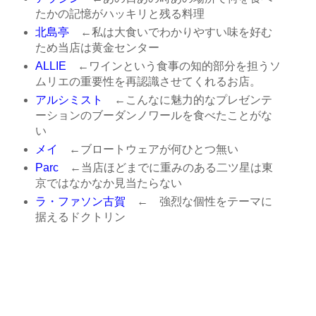
たかの記憶がハッキリと残る料理
北島亭
←私は大食いでわかりやすい味を好む
ため当店は黄金センター
ALLIE
←ワインという食事の知的部分を担うソ
ムリエの重要性を再認識させてくれるお店。
アルシミスト
←こんなに魅力的なプレゼンテ
ーションのブーダンノワールを食べたことがな
い
メイ
←ブロートウェアが何ひとつ無い
Parc
←当店ほどまでに重みのある二ツ星は東
京ではなかなか見当たらない
ラ・ファソン古賀
← 強烈な個性をテーマに
据えるドクトリン