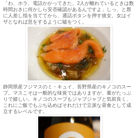
「わ、ホラ、電話かかってきた。2人が離れているときは数
時間おきに何かしら安否確認があるんですよ」しっ、と唇
に人差し指を当ててから、通話ボタンを押す彼女。女はイ
ザとなれば息をするように嘘をつく。
静岡県産フジマスのミ・キュイ、長野県産のキノコのスー
プ。マスこそは一般的な味覚ではありますが、量がたっぷ
りで嬉しい。キノコのスープもジャブジャブと気前良く、
これにご飯でもぶち込めばそれだけで立派な昼食として成
立するレベルです。