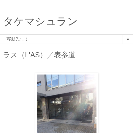
タケマシュラン
▼
ラス（L'AS）／表参道