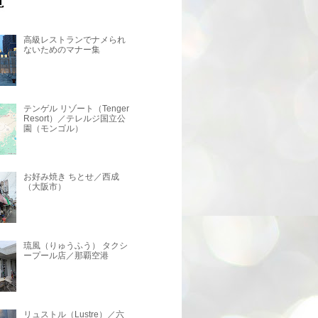
高級レストランでナメられ
ないためのマナー集
テンゲル リゾート（Tenger
Resort）／テレルジ国立公
園（モンゴル）
お好み焼き ちとせ／西成
（大阪市）
琉風（りゅうふう） タクシ
ープール店／那覇空港
リュストル（Lustre）／六