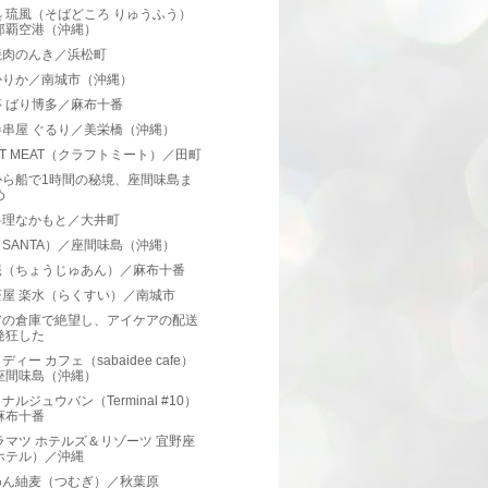
 琉風（そばどころ りゅうふう）
那覇空港（沖縄）
焼肉のんき／浜松町
かりか／南城市（沖縄）
 ばり博多／麻布十番
巻串屋 ぐるり／美栄橋（沖縄）
FT MEAT（クラフトミート）／田町
から船で1時間の秘境、座間味島ま
め
料理なかもと／大井町
SANTA）／座間味島（沖縄）
庵（ちょうじゅあん）／麻布十番
茶屋 楽水（らくすい）／南城市
アの倉庫で絶望し、アイケアの配送
発狂した
ィー カフェ（sabaidee cafe）
座間味島（沖縄）
ナルジュウバン（Terminal #10）
麻布十番
ラマツ ホテルズ＆リゾーツ 宜野座
ホテル）／沖縄
めん紬麦（つむぎ）／秋葉原