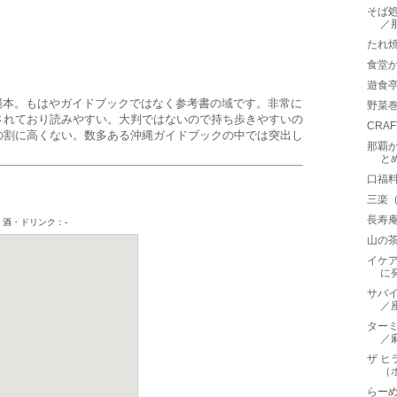
そば処
／
たれ
食堂
遊食亭
縄本。もはやガイドブックではなく参考書の域です。非常に
野菜
されており読みやすい。大判ではないので持ち歩きやすいの
CRA
の割に高くない。数多ある沖縄ガイドブックの中では突出し
那覇
と
口福
三楽（
長寿
山の
イケ
に
サバイデ
／
ターミ
／
ザ ヒ
（
らー