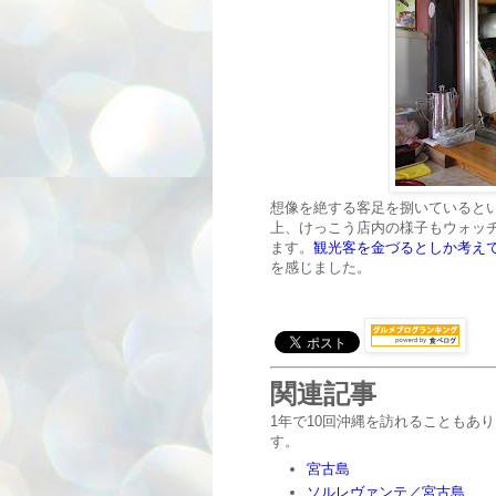
想像を絶する客足を捌いていると
上、けっこう店内の様子もウォッ
ます。
観光客を金づるとしか考え
を感じました。
関連記事
1年で10回沖縄を訪れることもあ
す。
宮古島
ソルレヴァンテ／宮古島