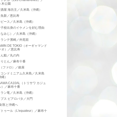
レル（Les Chanterelles）／
々木公園
居酒屋 海坊主／久米島（沖縄）
ら魚新／恵比寿
ーピース／久米島（沖縄）
女子校出身のイケメンを好む理由
（なみじ）／久米島（沖縄）
トランテ濱崎／外苑前
GAMIN DE TOKIO（オーギャマンド
キオ）／恵比寿
てん鮨／丸の内
とりとん／麻布十番
O（ファロ）／銀座
フコンドミニアム久米島／久米島
沖縄）
ISAWA CA10AL（トリサワ カジュ
ル）／麻布十番
トラン竜／久米島（沖縄）
ップス ビアロバタ／大門
の女医と沖縄へ
トゥール（L'equateur）／麻布十