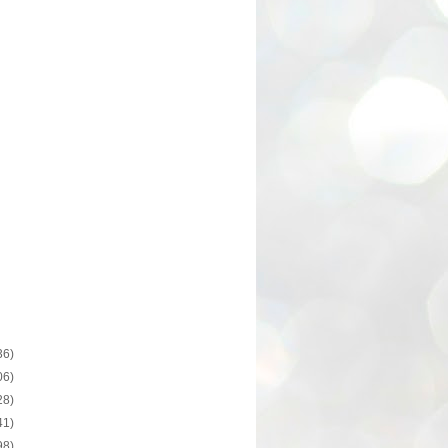
36)
06)
28)
41)
98)