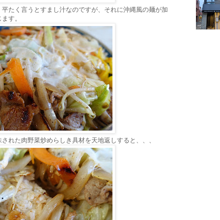
。平たく言うとすまし汁なのですが、それに沖縄風の麺が加
じます。
味された肉野菜炒めらしき具材を天地返しすると、、、