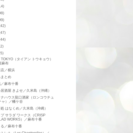
14)
98)
99)
(42)
(47)
(44)
62)
55)
AN TOKYO（タイアン トウキョウ）
西麻布
商店／横浜
島まとめ
福／麻布十番
ル居酒屋 きよせ／久米島（沖縄）
イナハウス龍口酒家（ロンコウチュ
チャ）／幡ケ谷
事処 はなくめ／久米島（沖縄）
プ サラダ ワークス（CRISP
LAD WORKS）／麻布十番
まる／麻布十番