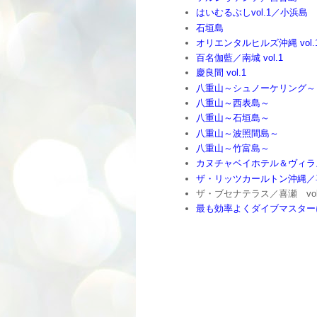
はいむるぶしvol.1／小浜島
石垣島
オリエンタルヒルズ沖縄 vol
百名伽藍／南城 vol.1
慶良間 vol.1
八重山～シュノーケリング～
八重山～西表島～
八重山～石垣島～
八重山～波照間島～
八重山～竹富島～
カヌチャベイホテル＆ヴィラズ／
ザ・リッツカールトン沖縄／喜瀬
ザ・ブセナテラス／喜瀬 vol
最も効率よくダイブマスターにな