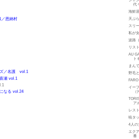
シャント
代
海鮮
.1／恩納村
天ぷ
スリ
私が
波路
リス
AU 
ト
まん
名護 vol.1
野毛
 vol.1
FAR
.1
イー
る vol.24
（
TOR
ア
レス
暁タ
4人
エクア
番