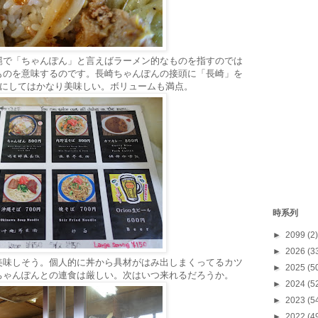
縄で「ちゃんぽん」と言えばラーメン的なものを指すのでは
ものを意味するのです。長崎ちゃんぽんの接頭に「長崎」を
円にしてはかなり美味しい。ボリュームも満点。
時系列
►
2099
(2)
►
2026
(3
美味しそう。個人的に丼から具材がはみ出しまくってるカツ
►
2025
(5
ちゃんぽんとの連食は厳しい。次はいつ来れるだろうか。
►
2024
(5
►
2023
(5
►
2022
(4