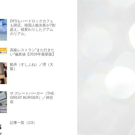
DFSもハードロックカフェ
も閉店。韓国人観光客が7割
超え。様変わりしたグアム
のリアル。
高級レストラン"また行きた
い"偏差値【2026年最新版】
鮨舟（すしふね）／堺（大
阪）
ザ グレートバーガー（THE
GREAT BURGER）／神宮
前
記事一覧（1/3）