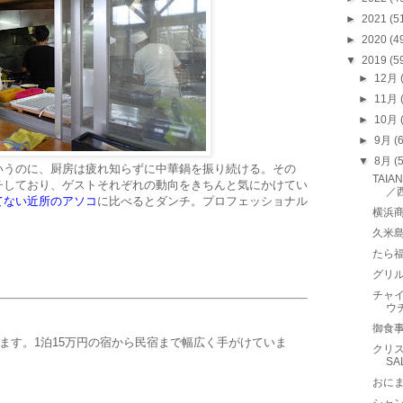
►
2021
(5
►
2020
(4
▼
2019
(5
►
12月
►
11月
►
10月
►
9月
(
▼
8月
(
いうのに、厨房は疲れ知らずに中華鍋を振り続ける。その
TAI
チしており、ゲストそれぞれの動向をきちんと気にかけてい
／
てない近所のアソコ
に比べるとダンチ。プロフェッショナル
横浜
久米
たら
グリ
チャ
ウ
御食
ります。1泊15万円の宿から民宿まで幅広く手がけていま
クリス
SA
おに