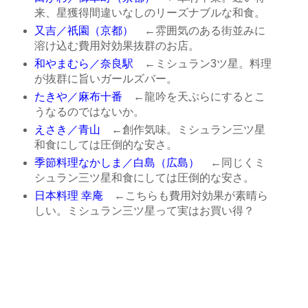
来、星獲得間違いなしのリーズナブルな和食。
又吉／祇園（京都）
←雰囲気のある街並みに
溶け込む費用対効果抜群のお店。
和やまむら／奈良駅
←ミシュラン3ツ星。料理
が抜群に旨いガールズバー。
たきや／麻布十番
←龍吟を天ぷらにするとこ
うなるのではないか。
えさき／青山
←創作気味。ミシュラン三ツ星
和食にしては圧倒的な安さ。
季節料理なかしま／白島（広島）
←同じくミ
シュラン三ツ星和食にしては圧倒的な安さ。
日本料理 幸庵
←こちらも費用対効果が素晴ら
しい。ミシュラン三ツ星って実はお買い得？