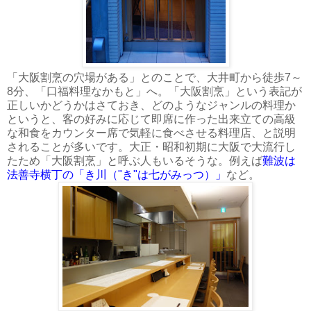
「大阪割烹の穴場がある」とのことで、大井町から徒歩7～
8分、「口福料理なかもと」へ。「大阪割烹」という表記が
正しいかどうかはさておき、どのようなジャンルの料理か
というと、客の好みに応じて即席に作った出来立ての高級
な和食をカウンター席で気軽に食べさせる料理店、と説明
されることが多いです。大正・昭和初期に大阪で大流行し
たため「大阪割烹」と呼ぶ人もいるそうな。例えば
難波は
法善寺横丁の「き川（"き"は七がみっつ）」
など。