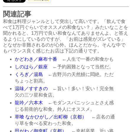
関連記事
和食は料理ジャンルとして突出して高いです。「飲んで食
べて1万円ぐらいでオススメの和食ない？」みたいなことを
聞かれると、1万円で良い和食なんてありませんよ、と答え
るようにしているのですが、「お前は感覚がズレている」
となぜか非難されるのが心外。ほんとだから。そんな中で
もバランス良く感じたお店は下記の通りです。
かどわき／麻布十番
←人生で一番の和食かも
しのはら／銀座
←予約困難となって当然だ。
くろぎ／湯島
←吉野川の天然鰻に悶絶。ただ
ちょっと割高。
温味／すすきの
←旨い！多い！安い！完全無
欠の三ツ星和食店。
龍吟／六本木
←モダンスパニッシュとさえ感
じる前衛的な和食。外人にオススメ。
草喰 なかひがし／出町柳（京都）
←店名の通
り草を食べる変わった和食。
田がわ／御幸町（京都）
←幸村卒業。近い将