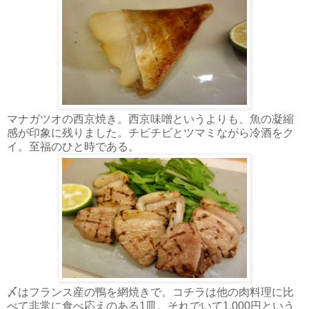
マナガツオの西京焼き。西京味噌というよりも、魚の凝縮
感が印象に残りました。チビチビとツマミながら冷酒をク
イ。至福のひと時である。
〆はフランス産の鴨を網焼きで。コチラは他の肉料理に比
べて非常に食べ応えのある1皿。それでいて1,000円という