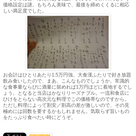
価格設定は謎。もちろん美味で、最後を締めくくるに相応
しい満足度でした。
お会計はひとりあたり1.5万円強。大食漢ふたりで好き放題
飲み食いしたので、まあ、こんなものでしょうか。常識的
な食事量ならびに酒量に留めれば1万円ほどに着地するでし
ょう。となると当店はかなりリーズナブル。一流和食店に
ひけをとらない高次元な料理でこの価格帯なのですから。
ただし料理によって割安／割高の差が激しいので、その見
極めには回数を要するかもしれません。気取らず旨いもの
をたっぷり食べたい時にどうぞ。