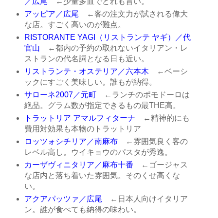
／広尾
←少量多皿でどれも旨い。
アッピア／広尾
←客の注文力が試される偉大
な店。すごく高いのが難点。
RISTORANTE YAGI（リストランテ ヤギ）／代
官山
←都内の予約の取れないイタリアン・レ
ストランの代名詞となる日も近い。
リストランテ・オステリア／六本木
←ベーシ
ックにすごく美味しい。誰もが納得。
サローネ2007／元町
←ランチのポモドーロは
絶品。グラム数が指定できるもの最THE高。
トラットリア アマルフィターナ
←精神的にも
費用対効果も本物のトラットリア
ロッツォシチリア／南麻布
←雰囲気良く客の
レベル高し。ウイキョウのパスタが秀逸。
カーザヴィニタリア／麻布十番
←ゴージャス
な店内と落ち着いた雰囲気。そのくせ高くな
い。
アクアパッツァ／広尾
←日本人向けイタリア
ン。誰が食べても納得の味わい。