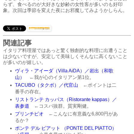
らず、食べるのが大好きな妙齢の女性客が多いのも好印
象。次回は季節を変えた夜にお邪魔してみようかしらん。
関連記事
イタリア料理屋ではあっと驚く独創的な料理に出遭うこと
は少ないですが、安定して美味しくそんなに高くないこと
が多いのが嬉しい。
ヴィラ・アイーダ（Villa AiDA）／岩出（和歌
山）
←我が心のイタリアン第1位。
TACUBO（タクボ）／代官山
←ポイントは二
番手の存在。
リストランテ カッパス（Ristorante kappas）／
表参道
←コスパ抜群。質実剛健。
プリンチピオ
←こんなに有意義な6,800円があ
るか？
ポンテ デル ピアット （PONTE DEL PIATTO）