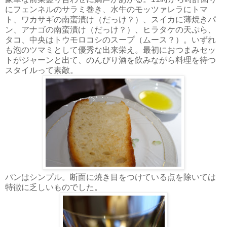
にフェンネルのサラミ巻き、水牛のモッツァレラにトマ
ト、ワカサギの南蛮漬け（だっけ？）、スイカに薄焼きパ
ン、アナゴの南蛮漬け（だっけ？）、ヒラタケの天ぷら、
タコ、中央はトウモロコシのスープ（ムース？）。いずれ
も泡のツマミとして優秀な出来栄え。最初におつまみセッ
トがジャーンと出て、のんびり酒を飲みながら料理を待つ
スタイルって素敵。
パンはシンプル。断面に焼き目をつけている点を除いては
特徴に乏しいものでした。