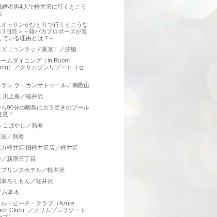
既婚者男4人で軽井沢に行くとこう
る
にオッサンがひとりで行くとこうな
＜3日目＞～箱パカプロポーズが急
している理由とは？～
ーズ（コンラッド東京）／汐留
ームダイニング（In Room
ining）／クリムゾンリゾート（セ
）
トラン ラ・カンサトゥール／御殿山
 川上庵／軽井沢
から90分の離島にガラ空きのプール
発見！
 こばやし／熱海
茶屋／熱海
ボカ軽井沢 旧軽井沢店／軽井沢
や／新宿三丁目
沢プリンスホテル／軽井沢
列車ろくもん／軽井沢
 ／六本木
ル・ビーチ・クラブ（Azure
ach Club）／クリムゾンリゾート