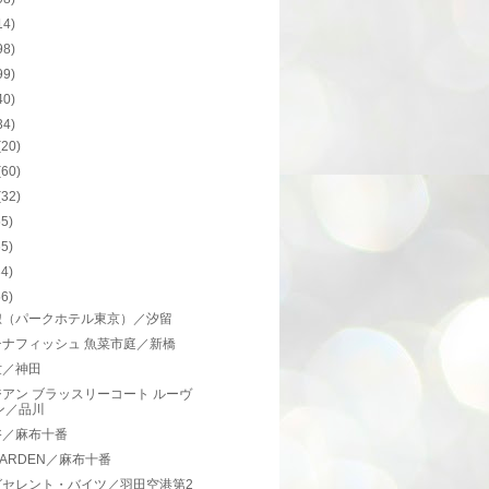
14)
98)
99)
40)
34)
(20)
(60)
(32)
55)
65)
34)
56)
椒（パークホテル東京）／汐留
チナフィッシュ 魚菜市庭／新橋
世／神田
アン ブラッスリーコート ルーヴ
ン／品川
浴／麻布十番
ARDEN／麻布十番
グセレント・バイツ／羽田空港第2