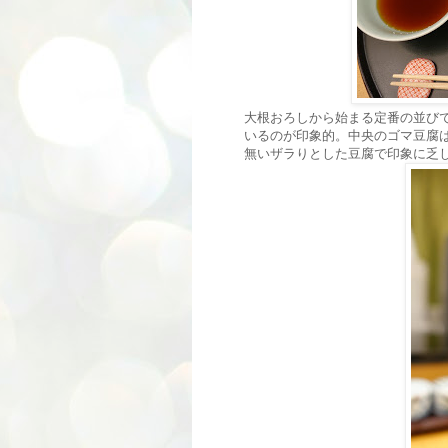
大根おろしから始まる定番の並び
いるのが印象的。中央のゴマ豆腐
無いザラりとした豆腐で印象に乏