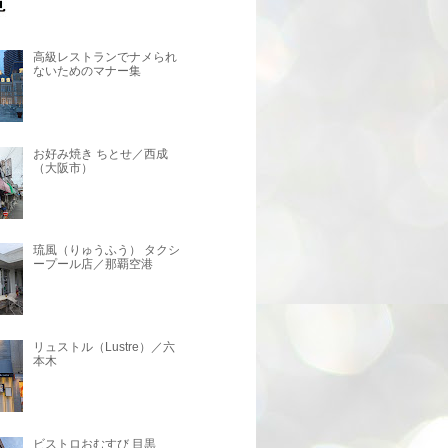
高級レストランでナメられ
ないためのマナー集
お好み焼き ちとせ／西成
（大阪市）
琉風（りゅうふう） タクシ
ープール店／那覇空港
リュストル（Lustre）／六
本木
ビストロおむすび 目黒