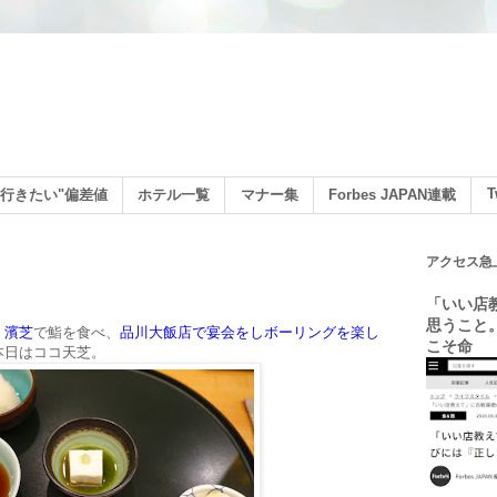
ン
T
行きたい"偏差値
ホテル一覧
マナー集
Forbes JAPAN連載
アクセス急
「いい店
思うこと
。
濱芝
で鮨を食べ、
品川大飯店で宴会をしボーリングを楽し
こそ命
本日はココ天芝。