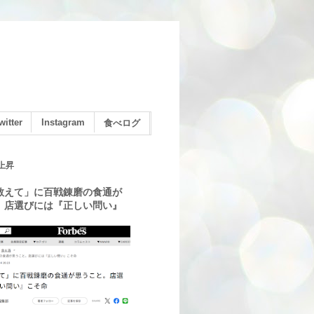
witter
Instagram
食べログ
上昇
教えて」に百戦錬磨の食通が
。店選びには『正しい問い』