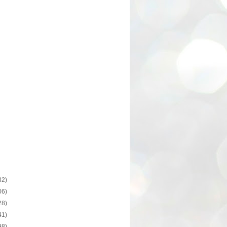
32)
06)
28)
41)
98)