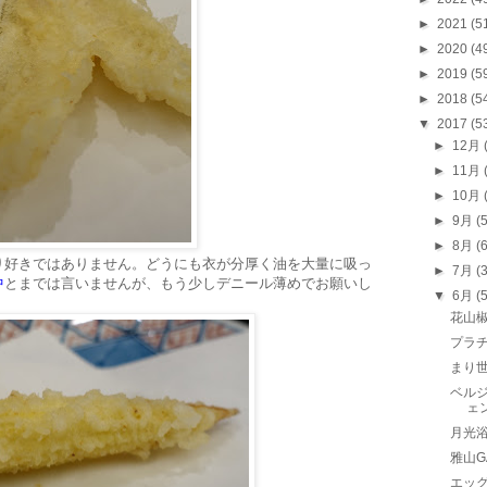
►
2021
(5
►
2020
(4
►
2019
(5
►
2018
(5
▼
2017
(5
►
12月
►
11月
►
10月
►
9月
(
►
8月
(
り好きではありません。どうにも衣が分厚く油を大量に吸っ
►
7月
(
中
とまでは言いませんが、もう少しデニール薄めでお願いし
▼
6月
(
花山
プラ
まり
ベルジ
ェ
月光
雅山G
エッ