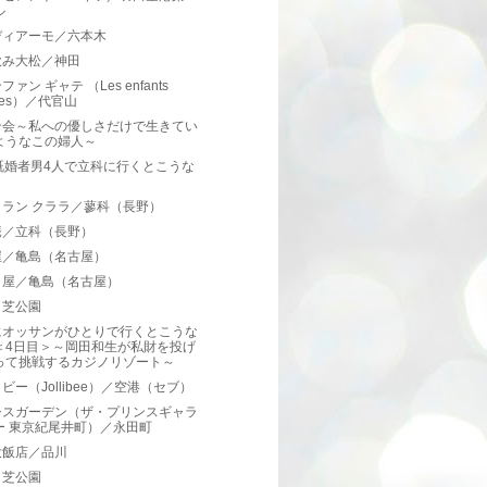
ル
ディアーモ／六本木
飲み大松／神田
ァン ギャテ （Les enfants
tes）／代官山
ン会～私への優しさだけで生きてい
ようなこの婦人～
既婚者男4人で立科に行くとこうな
トラン クララ／蓼科（長野）
庵／立科（長野）
屋／亀島（名古屋）
き屋／亀島（名古屋）
／芝公園
にオッサンがひとりで行くとこうな
＜4日目＞～岡田和生が私財を投げ
って挑戦するカジノリゾート～
ビー（Jollibee）／空港（セブ）
シスガーデン（ザ・プリンスギャラ
ー 東京紀尾井町）／永田町
大飯店／品川
／芝公園