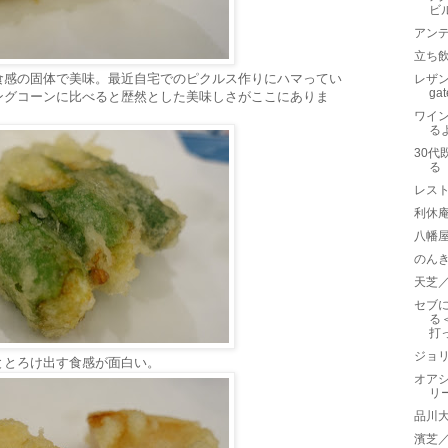
ビ
アン
立ち
食感の固体で美味。最近自宅でのピクルス作りにハマってい
レザンフ
ga
ングコーンに比べると歴然とした美味しさがここにありま
ワイ
る
30代
る
レス
利休
八幡
のん
天芝
セブ
る
打
ジョリ
ととろけ出す食感が面白い。
オア
リ
品川
濱芝