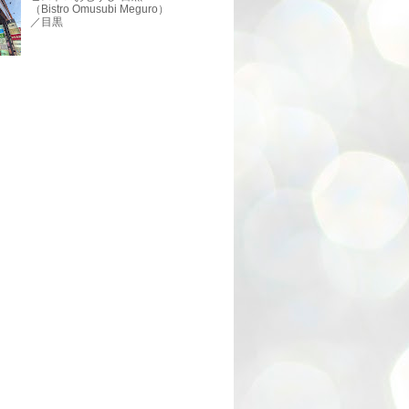
（Bistro Omusubi Meguro）
／目黒