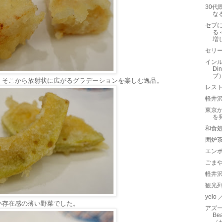
30代
な
セブ
る
増
セリ
インル
D
ブ
、そこから放射状に広がるグラデーションを楽しむ逸品。
レス
軽井沢
東京
を
和食処
囲炉
エン
ごま
軽井
観光
yelo
い存在感の薄い野菜でした。
アズー
Be