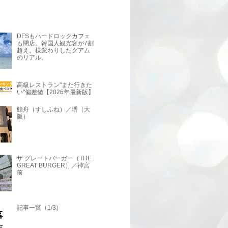
DFSもハードロックカフェ
も閉店。韓国人観光客が7割
超え。様変わりしたグアム
のリアル。
高級レストラン"また行きた
い"偏差値【2026年最新版】
鮨舟（すしふね）／堺（大
阪）
ザ グレートバーガー（THE
GREAT BURGER）／神宮
前
記事一覧（1/3）