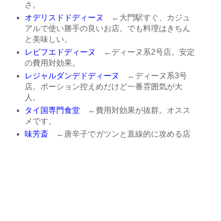
さ。
オデリスドドディーヌ
←大門駅すぐ、カジュ
アルで使い勝手の良いお店。でも料理はきちん
と美味しい。
レピフエドディーヌ
←ディーヌ系2号店。安定
の費用対効果。
レジャルダンデドディーヌ
←ディーヌ系3号
店。ポーション控えめだけど一番雰囲気が大
人。
タイ国専門食堂
←費用対効果が抜群。オスス
メです。
味芳斎
←唐辛子でガツンと直線的に攻める店