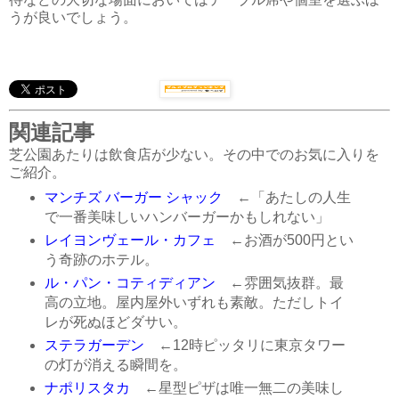
うが良いでしょう。
関連記事
芝公園あたりは飲食店が少ない。その中でのお気に入りを
ご紹介。
マンチズ バーガー シャック
←「あたしの人生
で一番美味しいハンバーガーかもしれない」
レイヨンヴェール・カフェ
←お酒が500円とい
う奇跡のホテル。
ル・パン・コティディアン
←雰囲気抜群。最
高の立地。屋内屋外いずれも素敵。ただしトイ
レが死ぬほどダサい。
ステラガーデン
←12時ピッタリに東京タワー
の灯が消える瞬間を。
ナポリスタカ
←星型ピザは唯一無二の美味し