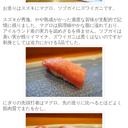
お造りはスズキにマグロ、ツブガイにズワイガニです。
スズキが秀逸。やや熟成がかった適度な旨味が支配的で記
憶に残りました。マグロは肌理細やかな脂に溢れており、
アイルランド産の実力を認めざるを得ません。ツブガイは
臭い実が残りイマイチ。ズワイガニは悪くはないのですが
刺身としては迫力にかける1品でした。
にぎりの先頭打者はマグロ。先の造りに比べるとほどよく
筋肉質でまたをかし。