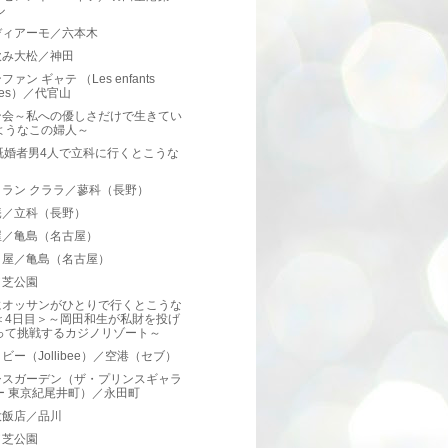
ル
ディアーモ／六本木
飲み大松／神田
ァン ギャテ （Les enfants
tes）／代官山
ン会～私への優しさだけで生きてい
ようなこの婦人～
既婚者男4人で立科に行くとこうな
トラン クララ／蓼科（長野）
庵／立科（長野）
屋／亀島（名古屋）
き屋／亀島（名古屋）
／芝公園
にオッサンがひとりで行くとこうな
＜4日目＞～岡田和生が私財を投げ
って挑戦するカジノリゾート～
ビー（Jollibee）／空港（セブ）
シスガーデン（ザ・プリンスギャラ
ー 東京紀尾井町）／永田町
大飯店／品川
／芝公園