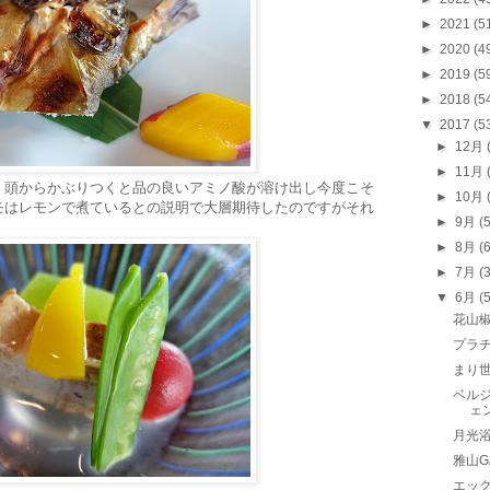
►
2021
(5
►
2020
(4
►
2019
(5
►
2018
(5
▼
2017
(5
►
12月
►
11月
。頭からかぶりつくと品の良いアミノ酸が溶け出し今度こそ
►
10月
モはレモンで煮ているとの説明で大層期待したのですがそれ
►
9月
(
►
8月
(
►
7月
(
▼
6月
(
花山
プラ
まり
ベルジ
ェ
月光
雅山G
エッ