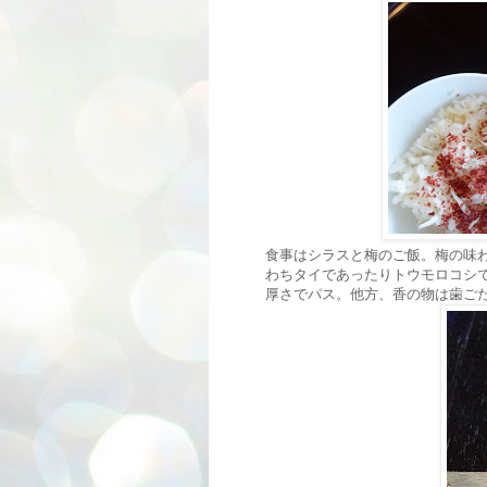
食事はシラスと梅のご飯。梅の味
わちタイであったりトウモロコシ
厚さでパス。他方、香の物は歯ご