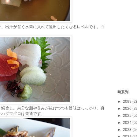
子。出汁が旨く水筒に入れて遠出したくなるレベルです。白
時系列
►
2099
(2)
。鯛旨し。余分な脂や臭みが抜けつつも旨味はしっかり。身
►
2026
(3
キハダマグロは普通です。
►
2025
(5
►
2024
(5
►
2023
(5
►
2022
(4