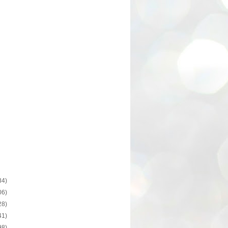
34)
06)
28)
41)
98)