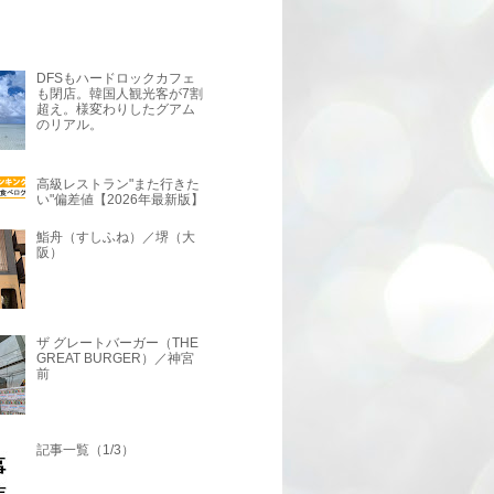
DFSもハードロックカフェ
も閉店。韓国人観光客が7割
超え。様変わりしたグアム
のリアル。
高級レストラン"また行きた
い"偏差値【2026年最新版】
鮨舟（すしふね）／堺（大
阪）
ザ グレートバーガー（THE
GREAT BURGER）／神宮
前
記事一覧（1/3）