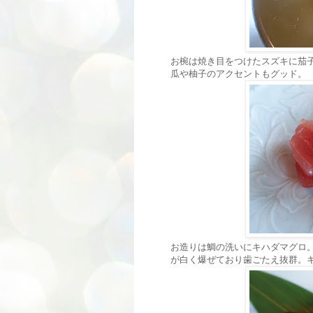
お椀は焼き目をつけたスズキに茄
瓜や柚子のアクセントもグッド。
お造りは鯛の洗いにキハダマグロ
が白く爆ぜており歯ごたえ抜群。