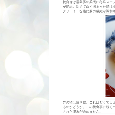
焚合せは霧島豚の柔煮に冬瓜スー
が絶品。冷えて白く固まった脂は
クリーミーな脂に豚の繊維が調和
酢の物は焼き鱧。これはどうでし
るのかどうか。この後食事に続く
された印象が否めません。