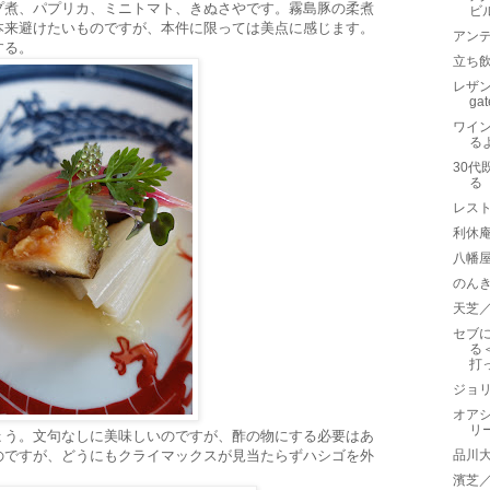
プ煮、パプリカ、ミニトマト、きぬさやです。霧島豚の柔煮
ビ
本来避けたいものですが、本件に限っては美点に感じます。
アン
する。
立ち
レザンフ
ga
ワイ
る
30代
る
レス
利休
八幡
のん
天芝
セブ
る
打
ジョリ
オア
リ
ょう。文句なしに美味しいのですが、酢の物にする必要はあ
のですが、どうにもクライマックスが見当たらずハシゴを外
品川
濱芝