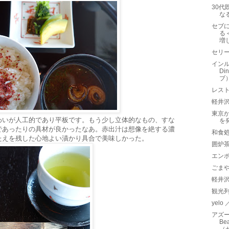
30代
な
セブ
る
増
セリ
インル
D
ブ
レス
軽井沢
東京
わいが人工的であり平板です。もう少し立体的なもの、すな
を
であったりの具材が良かったなあ。赤出汁は想像を絶する濃
和食処
たえを残した心地よい漬かり具合で美味しかった。
囲炉
エン
ごま
軽井
観光
yelo
アズー
Be