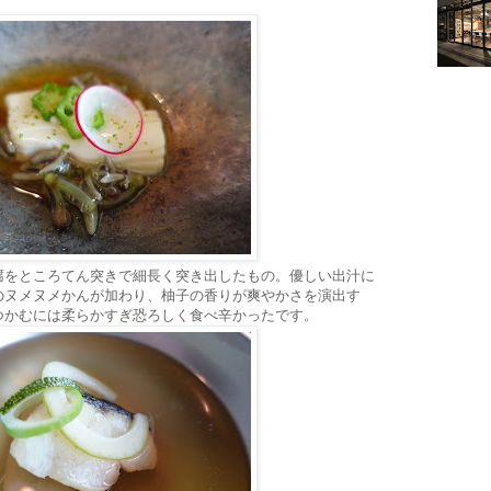
。
腐をところてん突きで細長く突き出したもの。優しい出汁に
のヌメヌメかんが加わり、柚子の香りが爽やかさを演出す
つかむには柔らかすぎ恐ろしく食べ辛かったです。