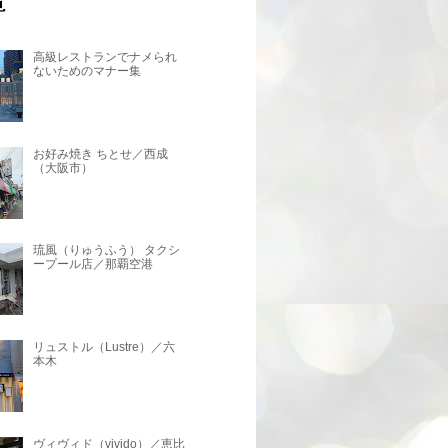
高級レストランでナメられ
ないためのマナー集
お好み焼き ちとせ／西成
（大阪市）
琉風（りゅうふう） タクシ
ープール店／那覇空港
リュストル（Lustre）／六
本木
ヴィヴィド（vivido）／恵比