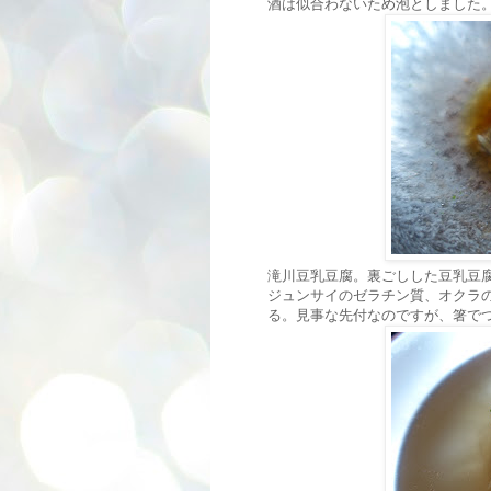
酒は似合わないため泡としました
滝川豆乳豆腐。裏ごしした豆乳豆
ジュンサイのゼラチン質、オクラ
る。見事な先付なのですが、箸で