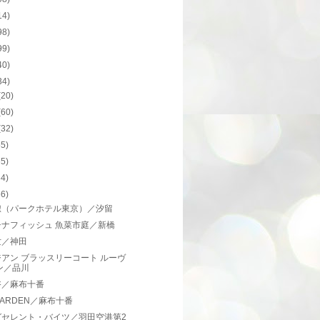
14)
98)
99)
40)
34)
(20)
(60)
(32)
55)
65)
34)
56)
椒（パークホテル東京）／汐留
チナフィッシュ 魚菜市庭／新橋
世／神田
アン ブラッスリーコート ルーヴ
ン／品川
浴／麻布十番
ARDEN／麻布十番
グセレント・バイツ／羽田空港第2