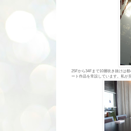
25Fから34Fまで10層吹き抜け
ート作品を常設しています。私が