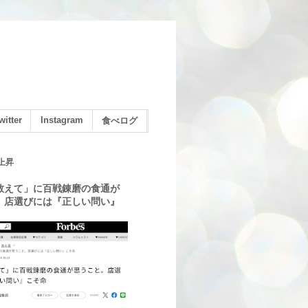
witter
Instagram
食べログ
上昇
教えて」に百戦錬磨の食通が
。店選びには『正しい問い』