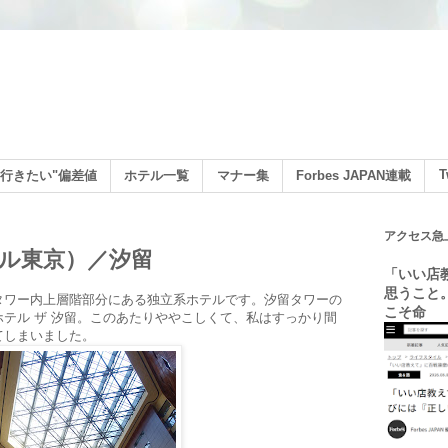
ン
T
行きたい"偏差値
ホテル一覧
マナー集
Forbes JAPAN連載
アクセス急
ル東京）／汐留
「いい店
思うこと
タワー内上層階部分にある独立系ホテルです。汐留タワーの
こそ命
テル ザ 汐留。このあたりややこしくて、私はすっかり間
てしまいました。