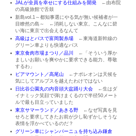
JALが全員を幸せにする仕組みを開発
←由布院
の高級旅館で舌鼓
新島vol.1～都知事選にやる気が無い候補者が一
目瞭然の島～
←消耗しない東京。こんなに碧
い海に東京で出会えるなんて
高級はとバスで富岡製糸場
←東海道新幹線の
グリーン車よりも快適なバス
東京食肉市場まつり／品川
←「そういう厚か
ましいお願いを爽やかに要求できる能力、尊敬
するわ」
ビアマウント／高尾山
←ナポレオンは天候を
気にしてアルプスを越えたわけではない
日比谷公園丸の内音頭大盆踊り大会
←生はダ
イナミック笑顔で弾けまくるので半径50メート
ルで最も目立っていました
東京サマーランド／あきる野
←なぜ写真を見
せろと要求してきたお前が少し恥ずかしそうな
表情を浮かべているのだ？
グリーン車にシャンパーニュを持ち込み鎌倉