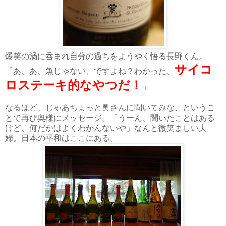
爆笑の渦に呑まれ自分の過ちをようやく悟る長野くん。
サイコ
「あ、あ、魚じゃない、ですよね？わかった、
ロステーキ的なやつだ！
」
なるほど、じゃあちょっと奥さんに聞いてみな、というこ
とで再び奥様にメッセージ。「うーん、聞いたことはある
けど、何だかはよくわかんないや」なんと微笑ましい夫
婦。日本の平和はここにある。