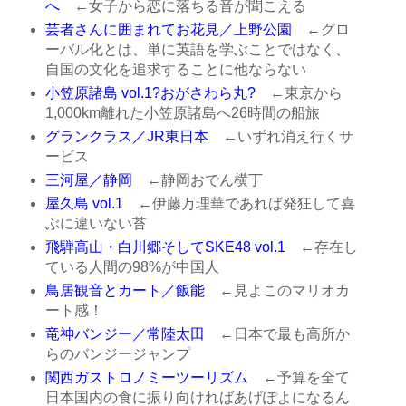
へ
←女子から恋に落ちる音が聞こえる
芸者さんに囲まれてお花見／上野公園
←グロ
ーバル化とは、単に英語を学ぶことではなく、
自国の文化を追求することに他ならない
小笠原諸島 vol.1?おがさわら丸?
←東京から
1,000km離れた小笠原諸島へ26時間の船旅
グランクラス／JR東日本
←いずれ消え行くサ
ービス
三河屋／静岡
←静岡おでん横丁
屋久島 vol.1
←伊藤万理華であれば発狂して喜
ぶに違いない苔
飛騨高山・白川郷そしてSKE48 vol.1
←存在し
ている人間の98%が中国人
鳥居観音とカート／飯能
←見よこのマリオカ
ート感！
竜神バンジー／常陸太田
←日本で最も高所か
らのバンジージャンプ
関西ガストロノミーツーリズム
←予算を全て
日本国内の食に振り向ければあげぽよになるん