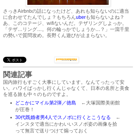
さっきAirbnbの話になったけど、あれも知らないのに適当
に合わせてたんでしょ？もちろん
uber
も知らないよね？
あ、このコテージ、wifiないんだ。テザリングしよっか。
「テザ…リング…。何の輪っかでしょうか…？」一瀉千里
の勢いで質問攻め。長野くん遊びが止まらない。
関連記事
国内旅行もすごく大事にしています。なんてったって安
い。ハワイばっかし行くんじゃなくて、日本の名所と美食
を巡る旅も中々のものですよ。
どこかにマイル第2弾／徳島
←大塚国際美術館
が圧巻！
30代既婚者男4人でスノボに行くとこうなる
←
インスタで適当にかわいいスノボ姿の画像を拾
って無言で送りつけて煽っておく