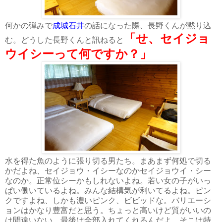
何かの弾みで
成城石井
の話になった際、長野くんが黙り込
「せ、セイジョ
む。どうした長野くんと訊ねると
ウイシーって何ですか？」
水を得た魚のように張り切る男たち。まあまず何処で切る
かだよね、セイジョウ・イシーなのかセイジョウイ・シー
なのか。正常位シーかもしれないよね。若い女の子がいっ
ぱい働いているよね。みんな結構気が利いてるよね。ピン
クですよね、しかも濃いピンク、ビビッドな。バリエーシ
ョンはかなり豊富だと思う。ちょっと高いけど質がいいの
は間違いない。最後は全部入れてくれるんだよ、そこは特