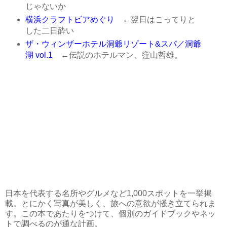
じゃないか
横浜クラフトビアめぐり
←翌日はこってりと
した二日酔い
ザ・ウィンザーホテル洞爺リゾート&スパ／洞爺
湖 vol.1
←伝説のホテルマン、窪山哲雄。
日本を代表する名所やグルメなど1,000スポットを一挙掲
載。とにかく写真が美しく、旅への意欲が掻き立てられま
す。この本であたりをつけて、個別のガイドブックやネッ
トで調べるのが通な計画。