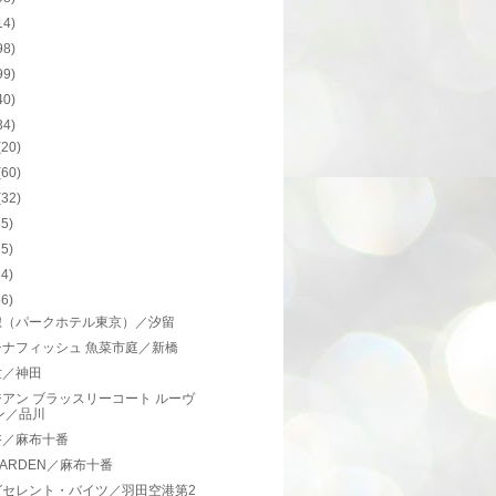
14)
98)
99)
40)
34)
(20)
(60)
(32)
55)
65)
34)
56)
椒（パークホテル東京）／汐留
チナフィッシュ 魚菜市庭／新橋
世／神田
アン ブラッスリーコート ルーヴ
ン／品川
浴／麻布十番
ARDEN／麻布十番
グセレント・バイツ／羽田空港第2