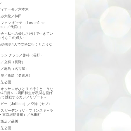
ル
ディアーモ／六本木
飲み大松／神田
ァン ギャテ （Les enfants
tes）／代官山
ン会～私への優しさだけで生きてい
ようなこの婦人～
既婚者男4人で立科に行くとこうな
トラン クララ／蓼科（長野）
庵／立科（長野）
屋／亀島（名古屋）
き屋／亀島（名古屋）
／芝公園
にオッサンがひとりで行くとこうな
＜4日目＞～岡田和生が私財を投げ
って挑戦するカジノリゾート～
ビー（Jollibee）／空港（セブ）
シスガーデン（ザ・プリンスギャラ
ー 東京紀尾井町）／永田町
大飯店／品川
／芝公園