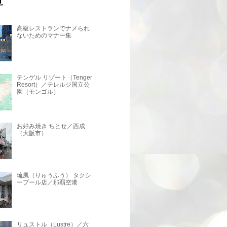
高級レストランでナメられ
ないためのマナー集
テンゲル リゾート（Tenger
Resort）／テレルジ国立公
園（モンゴル）
お好み焼き ちとせ／西成
（大阪市）
琉風（りゅうふう） タクシ
ープール店／那覇空港
リュストル（Lustre）／六