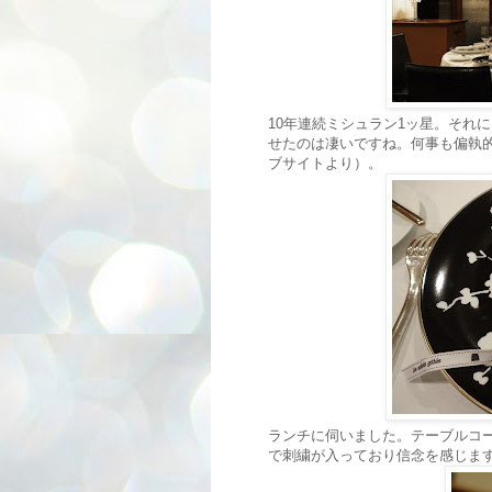
10年連続ミシュラン1ッ星。それ
せたのは凄いですね。何事も偏執
ブサイトより）。
ランチに伺いました。テーブルコ
で刺繍が入っており信念を感じま