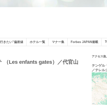
ン
T
行きたい"偏差値
ホテル一覧
マナー集
Forbes JAPAN連載
アクセス急
es enfants gates）／代官山
テンゲル リ
／テレル