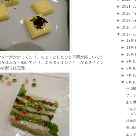
►
2021
(5
►
2020
(4
►
2019
(5
►
2018
(5
▼
2017
(5
►
12月
►
11月
►
10月
ウダーがかかっており、ちょっとしたひと手間が嬉しいです
►
9月
(
目が休みなく動いており、出るタイミングと下がるタイミン
る心配りは完璧。
►
8月
(
►
7月
(
▼
6月
(
花山
プラ
まり
ベルジ
ェ
月光
雅山G
エッ