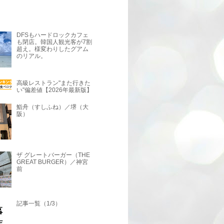
DFSもハードロックカフェ
も閉店。韓国人観光客が7割
超え。様変わりしたグアム
のリアル。
高級レストラン"また行きた
い"偏差値【2026年最新版】
鮨舟（すしふね）／堺（大
阪）
ザ グレートバーガー（THE
GREAT BURGER）／神宮
前
記事一覧（1/3）