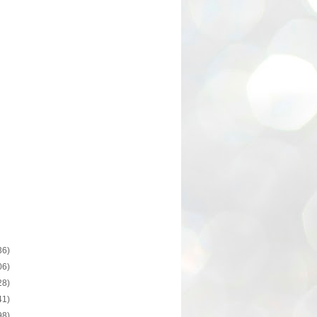
36)
06)
28)
41)
98)