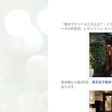
「東京でテリーヌと言えば？」と
ーヌの代名詞、レザンファン ギ
並木橋から徒歩5分。
東京女子医科大学
あります。