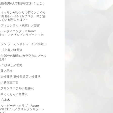
既婚者男4人で軽井沢に行くとこう
る
にオッサンがひとりで行くとこうな
＜3日目＞～箱パカプロポーズが急
している理由とは？～
ーズ（コンラッド東京）／汐留
ームダイニング（In Room
ining）／クリムゾンリゾート（セ
）
トラン ラ・カンサトゥール／御殿山
 川上庵／軽井沢
から90分の離島にガラ空きのプール
発見！
 こばやし／熱海
茶屋／熱海
ボカ軽井沢 旧軽井沢店／軽井沢
や／新宿三丁目
沢プリンスホテル／軽井沢
列車ろくもん／軽井沢
 ／六本木
ル・ビーチ・クラブ（Azure
ach Club）／クリムゾンリゾート
セブ）