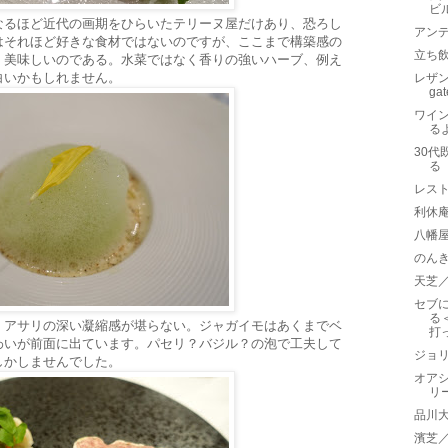
ビ
なるほど近代の画期をひらいたテリーヌ屋だけあり、恐ろし
アン
はそれほど好きな食材ではないのですが、ここまで構築感の
立ち
、美味しいのである。水菜ではなく香りの強いハーブ、例え
白いかもしれません。
レザンフ
ga
ワイ
る
30代
る
レス
利休
八幡
のん
天芝
セブ
る
。アサリの深い凝縮感が堪らない。ジャガイモはあくまでベ
打
わいが前面に出ています。パセリ？バジル？の泡で工夫して
ジョリ
しかしませんでした。
オア
リ
品川
濱芝