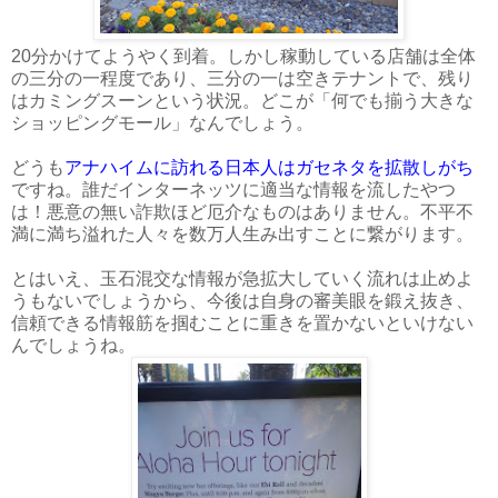
20分かけてようやく到着。しかし稼動している店舗は全体
の三分の一程度であり、三分の一は空きテナントで、残り
はカミングスーンという状況。どこが「何でも揃う大きな
ショッピングモール」なんでしょう。
どうも
アナハイムに訪れる日本人はガセネタを拡散しがち
ですね。誰だインターネッツに適当な情報を流したやつ
は！悪意の無い詐欺ほど厄介なものはありません。不平不
満に満ち溢れた人々を数万人生み出すことに繋がります。
とはいえ、玉石混交な情報が急拡大していく流れは止めよ
うもないでしょうから、今後は自身の審美眼を鍛え抜き、
信頼できる情報筋を掴むことに重きを置かないといけない
んでしょうね。