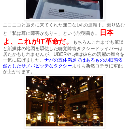
ニコニコと迎えに来てくれた無口なLyftの運転手。乗り込む
日本
と「私は耳に障害があり～」という説明書き。
よ、これがIT革命だ。
もちろんこれまでも筆談
と紙媒体の地図を駆使した聴覚障害タクシードライバーは
居たかもしれませんが、UBERやLyftは彼らの活躍の舞台を
一気に広げました。
ナパの五体満足ではあるものの旧態依
然としたサノバビッチなタクシー
よりも断然コチラに軍配
が上がります。