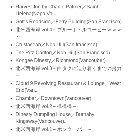
Harvest Inn by Charlie Palmer／Saint
Helena(Napa Va...
Gott's Roadside／Ferry Building(San Francisco)
北米西海岸 vol.4～ブルーボトルコーヒーｗｗｗ
～
Crustacean／Nob Hill(San francisco)
The Ritz-Carlton／Nob Hill(San Francisco)
Kongee Dinesty／Richmond(Vancouber)
北米西海岸 vol.3～白タクに辿り着くまでの努力
～
Cloud 9 Revolving Restaurant & Lounge／West
End(Van...
Chambar／Downtown(Vancouver)
北米西海岸 vol.2～橋橋橋～
Dinesty Dumpling House／Burnaby
Kingsway(Vancouver)...
北米西海岸 vol.1～ホンクーバー～