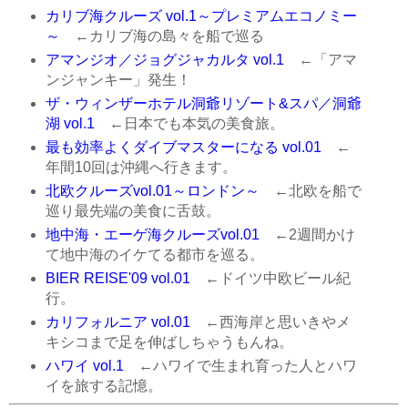
カリブ海クルーズ vol.1～プレミアムエコノミー
～
←カリブ海の島々を船で巡る
アマンジオ／ジョグジャカルタ vol.1
←「アマ
ンジャンキー」発生！
ザ・ウィンザーホテル洞爺リゾート&スパ／洞爺
湖 vol.1
←日本でも本気の美食旅。
最も効率よくダイブマスターになる vol.01
←
年間10回は沖縄へ行きます。
北欧クルーズvol.01～ロンドン～
←北欧を船で
巡り最先端の美食に舌鼓。
地中海・エーゲ海クルーズvol.01
←2週間かけ
て地中海のイケてる都市を巡る。
BIER REISE'09 vol.01
←ドイツ中欧ビール紀
行。
カリフォルニア vol.01
←西海岸と思いきやメ
キシコまで足を伸ばしちゃうもんね。
ハワイ vol.1
←ハワイで生まれ育った人とハワ
イを旅する記憶。