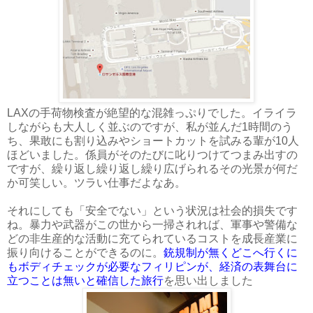
LAXの手荷物検査が絶望的な混雑っぷりでした。イライラ
しながらも大人しく並ぶのですが、私が並んだ1時間のう
ち、果敢にも割り込みやショートカットを試みる輩が10人
ほどいました。係員がそのたびに叱りつけてつまみ出すの
ですが、繰り返し繰り返し繰り広げられるその光景が何だ
か可笑しい。ツラい仕事だよなあ。
それにしても「安全でない」という状況は社会的損失です
ね。暴力や武器がこの世から一掃されれば、軍事や警備な
どの非生産的な活動に充てられているコストを成長産業に
振り向けることができるのに。
銃規制が無くどこへ行くに
もボディチェックが必要なフィリピンが、経済の表舞台に
立つことは無いと確信した旅行
を思い出しました