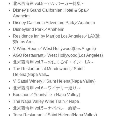
北米西海岸 vol.8～ハンバーガー特集～
Disney's Grand Californian Hotel & Spa／
Anaheim
Disney California Adventure Park／Anaheim
Disneyland Park／Anaheim
Residence Inn by Marriott Los Angeles／LAX近
郊(Los An...
V Wine Room／West Hollywood(Los Angels)
AGO Restaurant／West Hollywood(Los Angeles)
北米西海岸 vol.7～おにまるず・イン・LA～
The Restaurant at Meadowood／Saint
Helena(Napa Vall...
V. Sattui Winery／Saint Helena(Napa Valley)
北米西海岸 vol.6～ワイナリー巡り～
Bouchon／Yountville（Napa Valley）
The Napa Valley Wine Train／Napa
北米西海岸 vol.5～ナパバレー縦断～
Terra Restaurant／Saint Helena(Napa Valley)