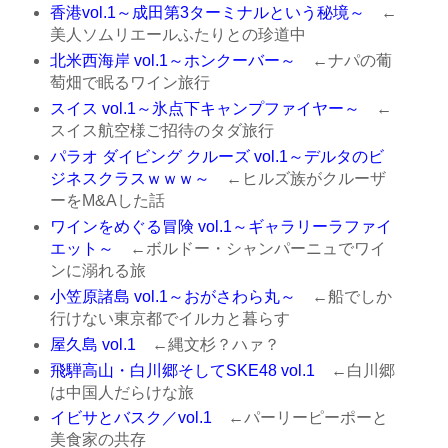
香港vol.1～成田第3ターミナルという秘境～
←
美人ソムリエールふたりとの珍道中
北米西海岸 vol.1～ホンクーバー～
←ナパの葡
萄畑で眠るワイン旅行
スイス vol.1～氷点下キャンプファイヤー～
←
スイス航空様ご招待のタダ旅行
パラオ ダイビング クルーズ vol.1～デルタのビ
ジネスクラスｗｗｗ～
←ヒルズ族がクルーザ
ーをM&Aした話
ワインをめぐる冒険 vol.1～ギャラリーラファイ
エット～
←ボルドー・シャンパーニュでワイ
ンに溺れる旅
小笠原諸島 vol.1～おがさわら丸～
←船でしか
行けない東京都でイルカと暮らす
屋久島 vol.1
←縄文杉？ハァ？
飛騨高山・白川郷そしてSKE48 vol.1
←白川郷
は中国人だらけな旅
イビサとバスク／vol.1
←パーリーピーポーと
美食家の共存