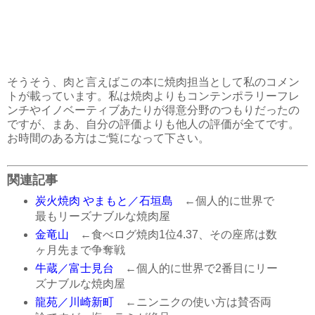
そうそう、肉と言えばこの本に焼肉担当として私のコメン
トが載っています。私は焼肉よりもコンテンポラリーフレ
ンチやイノベーティブあたりが得意分野のつもりだったの
ですが、まあ、自分の評価よりも他人の評価が全てです。
お時間のある方はご覧になって下さい。
関連記事
炭火焼肉 やまもと／石垣島
←個人的に世界で
最もリーズナブルな焼肉屋
金竜山
←食べログ焼肉1位4.37、その座席は数
ヶ月先まで争奪戦
牛蔵／富士見台
←個人的に世界で2番目にリー
ズナブルな焼肉屋
龍苑／川崎新町
←ニンニクの使い方は賛否両