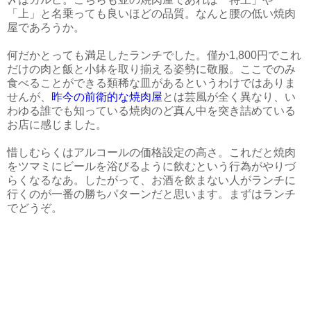
「上」と名乗っても良いほどの品質。なんと腰の低い焼肉
屋であろうか。
何だかとっても満足したランチでした。僅か1,800円でこれ
だけの肉と飯と小鉢を取り揃える姿勢に敬服。ここでのみ
食べることができる類稀な皿があるというわけではありま
せんが、
昨今の前衛的な焼肉屋
とは芸風が全く異なり、い
わゆる誰でも知っている焼肉のど真ん中を突き詰めている
お店に感じました。
惜しむらくはアルコールの価格設定の高さ。これだと焼肉
をツマミにビールを浴びるように飲むという行為がやりづ
らくなるなあ。したがって、お酒を飲まない人がランチに
行くのが一番の勝ちパターンだと思います。まずはランチ
でどうぞ。