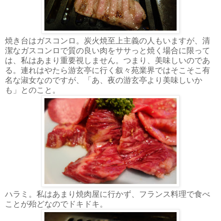
焼き台はガスコンロ。炭火焼至上主義の人もいますが、清
潔なガスコンロで質の良い肉をササっと焼く場合に限って
は、私はあまり重要視しません。つまり、美味しいのであ
る。連れはやたら游玄亭に行く叙々苑業界ではそこそこ有
名な淑女なのですが、「あ、夜の游玄亭より美味しいか
も」とのこと。
ハラミ。私はあまり焼肉屋に行かず、フランス料理で食べ
ことが殆どなのでドキドキ。