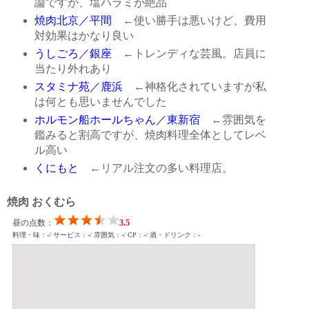
論ですが、塩ハラミが絶品
焼肉北京／平間
←使い勝手は悪いけど、費用
対効果はかなり良い
うしごろ／銀座
←トレンディな芸風。店員に
当たり外れあり
スタミナ苑／鹿浜
←神格化されていますが私
は何とも思いませんでした
ホルモン船ホールちゃん／東新宿
←雰囲気を
鑑みると割高ですが、焼肉料理全体としてレベ
ル高い
くにもと
←リアル注文の多い料理店。
焼肉 おくむら