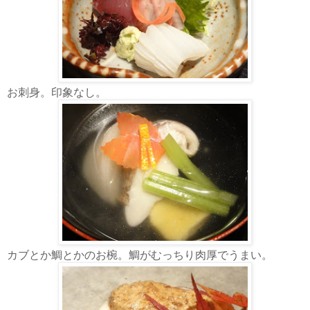
お刺身。印象なし。
カブとか鯛とかのお椀。鯛がむっちり肉厚でうまい。