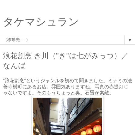
タケマシュラン
▼
浪花割烹 き川（"き"は七がみっつ）／
なんば
"浪花割烹"というジャンルを初めて聞きました。ミナミの法
善寺横町にあるお店。雰囲気ありますね。写真の赤提灯じ
ゃないですよ。そのもうちょっと奥。石畳が素敵。