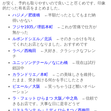
が安く、予約も取りやすいので良いこと尽くめです。印象
的だった有名店をまとめました。
ハジメ／肥後橋
←半額だったとしてもまだ納
得いかない
フジヤ1935／堺筋本町
←これが苦痛で仕方が
無かった
ルポンドシエル／北浜
←そのきっかけを与え
てくれたお店となりました。おすすめです
ラベ／西梅田
←大好き、クラシックなフレン
チ
ユニッソンデクール／なにわ橋
←現在は試行
錯誤中
カランドリエ／本町
←この美味しさを維持し
たまま、突き抜ける何かを手にしたとき
ピエール／大阪
←笑っちゃうほど酷いオペレ
ーション
ラ・フェット ひらまつ 大阪／中之島
←信頼で
きるお店です。大事な日に是非どうぞ
リストランテ ル・ミディ ひらまつ／西梅田
←