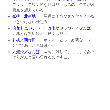
ブラックスワン的な皿は無いものの、全てが及
第点を超えている
弧柳／北新地
←悪運に正当な客が付き合わな
いといけない仕組み
浪花割烹 き川（"き"は七がみっつ）／なんば
←悪くは無いけど、良くも無い
香桃／西梅田
←ホテルにとって必要なコンテ
ンツであることは確か
六覺燈／なんば
←客に対して、ここまであっ
けらかんと言い切れるのはすごい