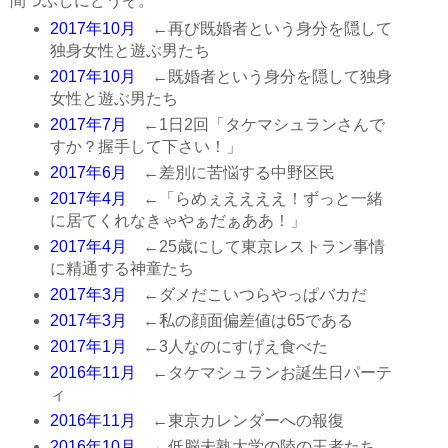
間つぶしにどうぞ。
2017年10月
←再び既婚者という身分を隠して
独身女性と遊ぶ男たち
2017年10月
←既婚者という身分を隠して独身
女性と遊ぶ男たち
2017年7月
←1日2回「タケマシュランさんで
すか？握手して下さい！」
2017年6月
←差別に苦悩する中野区民
2017年4月
←「らめぇええええ！ずっと一緒
に居てくれなきゃやぁだぁああ！」
2017年4月
←25歳にして東京レストラン事情
に精通する神童たち
2017年3月
←ダメだこいつらやっぱバカだ
2017年3月
←私の顔面偏差値は65である
2017年1月
←3人なのにすげえ食べた
2016年11月
←タケマシュランお誕生日パーテ
ィ
2016年11月
←東京カレンダーへの報復
2016年10月
←低脳未熟大学の陸の王者たち