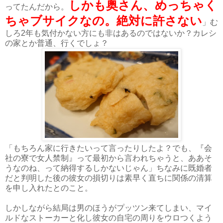
しかも奥さん、めっちゃく
ってたんだから。
ちゃブサイクなの。絶対に許さない
」む
しろ2年も気付かない方にも非はあるのではないか？カレシ
の家とか普通、行くでしょ？
「もちろん家に行きたいって言ったりしたよ？でも、『会
社の寮で女人禁制』って最初から言われちゃうと、ああそ
うなのね、って納得するしかないじゃん」ちなみに既婚者
だと判明した後の彼女の損切りは素早く直ちに関係の清算
を申し入れたとのこと。
しかしながら結局は男のほうがプッツン来てしまい、マイ
ルドなストーカーと化し彼女の自宅の周りをウロつくよう