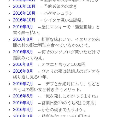
2016年10月
←予約必須の水炊き
2016年10月
←ハゲマシュラン
2016年10月
←シイタケ嫌い生誕祭。
2016年9月
←壁にマッキーで「魑魅魍魎」と
書く酔っ払い。
2016年8月
←斬新な味わいで、イタリアの未
開の村の郷土料理を食べているかのよう。
2016年8月
←何そのクソブログ聞いただけで
超読みたくねえ。
2016年8月
←オマエと言うと1,000円
2016年8月
←ひとりの夜は結婚式のビデオを
繰り返し見る中年。
2016年7月
←「デブとか絶対にムリ」などと
言う口の悪い女と付き合うメリット。
2016年5月
←「俺を殺しにかかってますね」
2016年4月
←営業日数25のうち8はご来店。
2016年4月
←からの朝までカラオケ。
2016年3月
←精彩を欠いている山田さん。