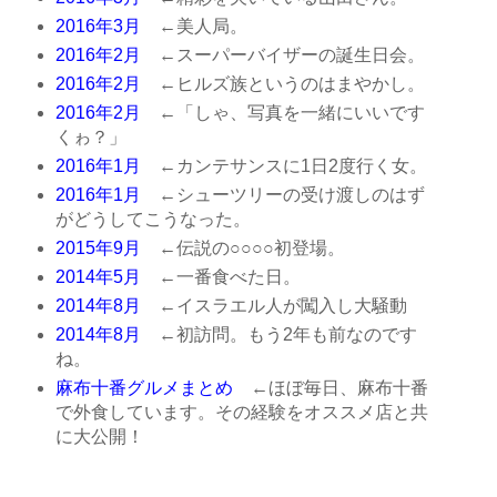
2016年3月
←美人局。
2016年2月
←スーパーバイザーの誕生日会。
2016年2月
←ヒルズ族というのはまやかし。
2016年2月
←「しゃ、写真を一緒にいいです
くゎ？」
2016年1月
←カンテサンスに1日2度行く女。
2016年1月
←シューツリーの受け渡しのはず
がどうしてこうなった。
2015年9月
←伝説の○○○○初登場。
2014年5月
←一番食べた日。
2014年8月
←イスラエル人が闖入し大騒動
2014年8月
←初訪問。もう2年も前なのです
ね。
麻布十番グルメまとめ
←ほぼ毎日、麻布十番
で外食しています。その経験をオススメ店と共
に大公開！