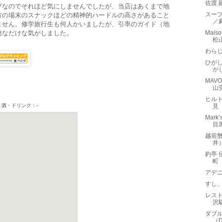
佐渡 
プなのでそれほど気にしませんでしたが、当店はあくまで地
スープ
方の場末のスナックほどの精神的ハードルの高さがあること
／
ません。修学旅行生も何人かいましたが、引率のガイド（地
連なだけな気がしました。
Mais
松
わら
ひが
が
MAV
山
ヒルト
見
Mar
目
越前
井
釣亭 
町
アデニ
すし
レスト
沢
ダブル
（Do