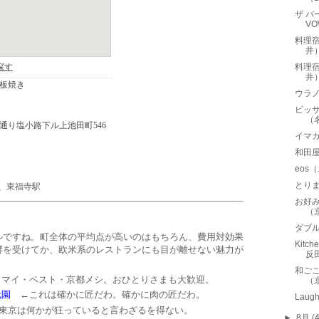
ザ バ
V
料理
井
料理
井
ウラノ（
ピッサ
（
イマ
和田
eos
とり
、
東福寺駅
お好
（
ダブル
ルですね。町全体の平均点が高いのはもちろん、費用対効果
Kit
響を受けてか、欧米系のレストランにも目が離せない魅力が
反
和ごこ
マイ・ベスト・京都メシ。おひとりさまも大歓迎。
（
祇園
←これは確かに匠だわ。確かに肉の匠だわ。
Lau
東京は何かが狂っていると言わざるを得ない。
►
8月
(