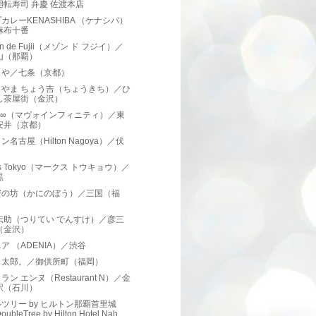
廻転寿司 弁慶 佐渡本店
カレーKENASHIBA （ケナシバ）
麻布十番
on de Fujii（メゾン ド フジイ）／
山（那覇）
じや／七条（京都）
しやま ちょう吉（ちょうきち）／ひ
し茶屋街（金沢）
O∞（マヴォインフィニティ）／東
安井（京都）
ン名古屋（Hilton Nagoya）／伏
k’s Tokyo（マークス トウキョウ）／
黒
蟹の坊（かにのぼう）／三国（福
）
伝助（つりてい でんすけ）／彦三
（金沢）
ア （ADENIA）／渋谷
、太郎。／御供所町（福岡）
ラン エンヌ（Restaurant N）／金
駅（石川）
ツリー by ヒルトン那覇首里城
ubleTree by Hilton Hotel Nah...