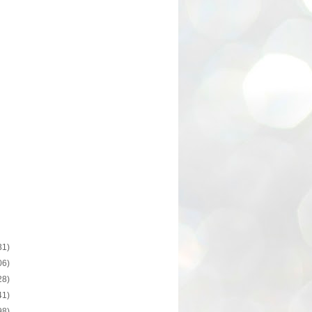
31)
06)
28)
41)
98)