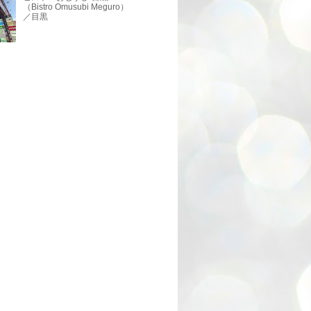
（Bistro Omusubi Meguro）
／目黒