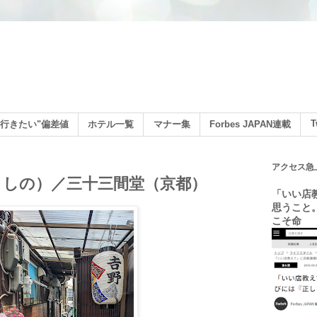
ン
T
行きたい"偏差値
ホテル一覧
マナー集
Forbes JAPAN連載
アクセス急
よしの）／三十三間堂（京都）
「いい店
思うこと
こそ命