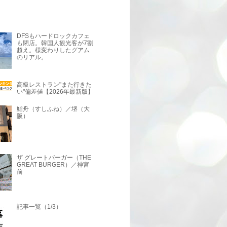
DFSもハードロックカフェ
も閉店。韓国人観光客が7割
超え。様変わりしたグアム
のリアル。
高級レストラン"また行きた
い"偏差値【2026年最新版】
鮨舟（すしふね）／堺（大
阪）
ザ グレートバーガー（THE
GREAT BURGER）／神宮
前
記事一覧（1/3）