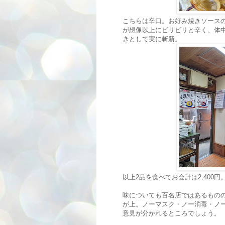
こちらは辛口。お好み焼きソース
が想像以上にビリビリと辛く、体
きとして実に斬新。
以上2品を食べてお会計は2,400
味についても百名店ではあるもの
が上。ノーマスク・ノー消毒・ノ
意見が分かれるところでしょう。