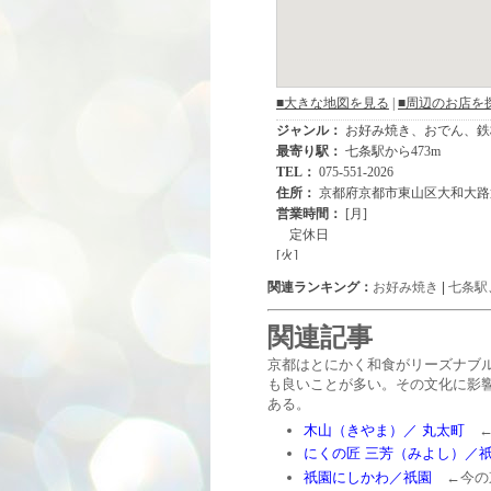
関連ランキング：
お好み焼き
|
七条駅
関連記事
京都はとにかく和食がリーズナブ
も良いことが多い。その文化に影
ある。
木山（きやま）／ 丸太町
←
にくの匠 三芳（みよし）／
祇園にしかわ／祇園
←今の