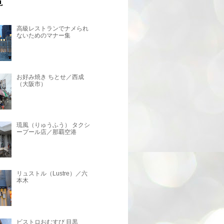
高級レストランでナメられ
ないためのマナー集
お好み焼き ちとせ／西成
（大阪市）
琉風（りゅうふう） タクシ
ープール店／那覇空港
リュストル（Lustre）／六
本木
ビストロおむすび 目黒