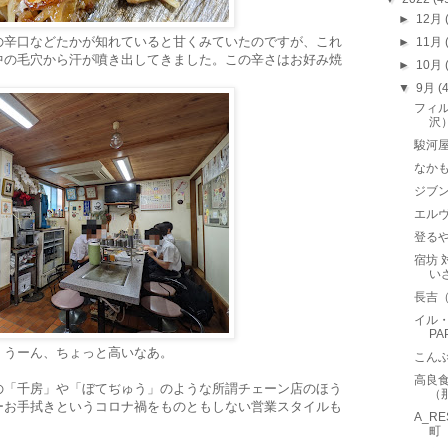
►
12月
の辛口などたかが知れていると甘くみていたのですが、これ
►
11月
中の毛穴から汗が噴き出してきました。この辛さはお好み焼
►
10月
▼
9月
(
フィル
沢
駿河
なか
ジブン
エルヴ
登る
宿坊 
い
長吉
イル・
P
円。うーん、ちょっと高いなあ。
こん
高良
の「千房」や「ぼてぢゅう」のような所謂チェーン店のほう
（
ーお手拭きというコロナ禍をものともしない営業スタイルも
A_R
町