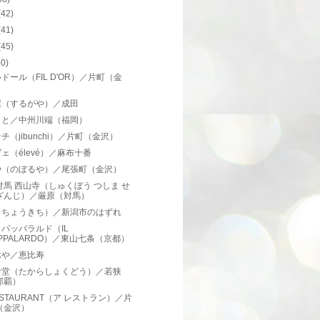
(42)
(41)
(45)
40)
ドール（FIL D'OR）／片町（金
）
屋（するがや）／成田
もと／中州川端（福岡）
チ（jibunchi）／片町（金沢）
ェ（élevé）／麻布十番
や（のぼるや）／尾張町（金沢）
対馬 西山寺（しゅくぼう つしま せ
ざんじ）／厳原（対馬）
（ちょうきち）／新潟市のはずれ
パッパラルド（IL
APPALARDO）／東山七条（京都）
ぶや／恵比寿
食堂（たからしょくどう）／若狭
那覇）
ESTAURANT（ア レストラン）／片
（金沢）