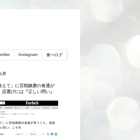
witter
Instagram
食べログ
上昇
教えて」に百戦錬磨の食通が
。店選びには『正しい問い』