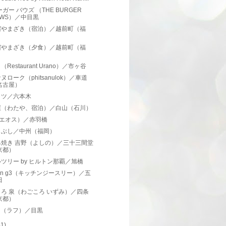
ーガー バウズ （THE BURGER
OWS）／中目黒
宿やまざき（宿泊）／越前町（福
）
宿やまざき（夕食）／越前町（福
）
Restaurant Urano）／市ヶ谷
ヌローク（phitsanulok）／車道
名古屋）
カツ／六本木
屋（わたや、宿泊）／白山（石川）
（エオス）／赤羽橋
まぶし／中州（福岡）
み焼き 吉野（よしの）／三十三間堂
京都）
ツリー by ヒルトン那覇／旭橋
chen g3（キッチンジースリー）／五
田
ろ 泉（わごころ いずみ）／四条
京都）
gh（ラフ）／目黒
41)