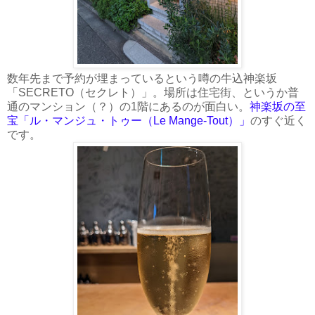
数年先まで予約が埋まっているという噂の牛込神楽坂
「SECRETO（セクレト）」。場所は住宅街、というか普
通のマンション（？）の1階にあるのが面白い。
神楽坂の至
宝「ル・マンジュ・トゥー（Le Mange-Tout）」
のすぐ近く
です。