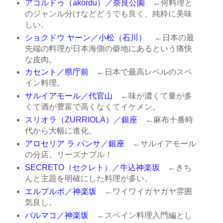
アコルドゥ（akordu）／奈良公園
←何料理と
のジャンル分けなどどうでも良く、純粋に美味
しい。
ショクドウ ヤーン／小松（石川）
←日本の最
先端の料理が日本海側の僻地にあるという痛快
な皮肉。
カセント／県庁前
←日本で最高レベルのスペ
イン料理。
サルイアモール／代官山
←味が濃くて量が多
くて酒が豊富で高くなくてイケメン。
スリオラ（ZURRIOLA）／銀座
←麻布十番時
代から大幅に進化。
アロセリア ラ パンサ／銀座
←サルイアモール
の分店。リーズナブル！
SECRETO（セクレト）／牛込神楽坂
←きち
んと主題を明確にした料理が多い。
エルプルポ／神楽坂
←ワイワイガヤガヤ雰囲
気良し。
バルマコ／神楽坂
←スペイン料理入門編とし