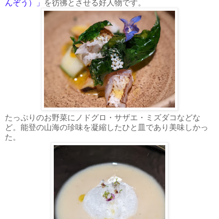
んぞう）」
を彷彿とさせる好人物です。
たっぷりのお野菜にノドグロ・サザエ・ミズダコなどな
ど。能登の山海の珍味を凝縮したひと皿であり美味しかっ
た。