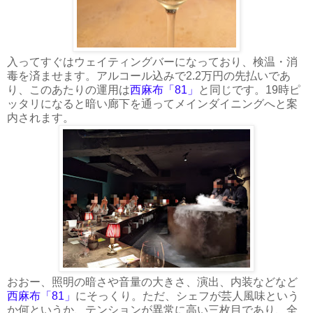
入ってすぐはウェイティングバーになっており、検温・消
毒を済ませます。アルコール込みで2.2万円の先払いであ
り、このあたりの運用は
西麻布「81」
と同じです。19時ピ
ッタリになると暗い廊下を通ってメインダイニングへと案
内されます。
おおー、照明の暗さや音量の大きさ、演出、内装などなど
西麻布「81」
にそっくり。ただ、シェフが芸人風味という
か何というか、テンションが異常に高い三枚目であり、全