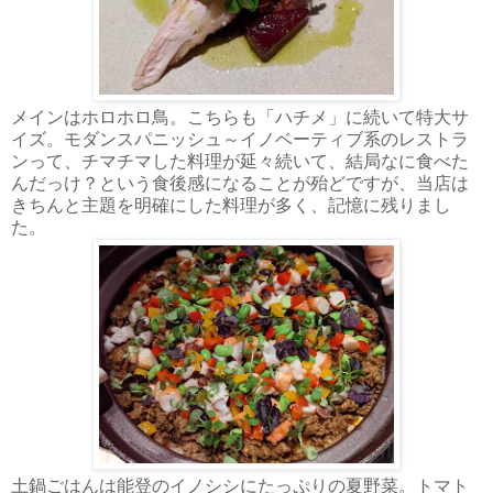
メインはホロホロ鳥。こちらも「ハチメ」に続いて特大サ
イズ。モダンスパニッシュ～イノベーティブ系のレストラ
ンって、チマチマした料理が延々続いて、結局なに食べた
んだっけ？という食後感になることが殆どですが、当店は
きちんと主題を明確にした料理が多く、記憶に残りまし
た。
土鍋ごはんは能登のイノシシにたっぷりの夏野菜。トマト