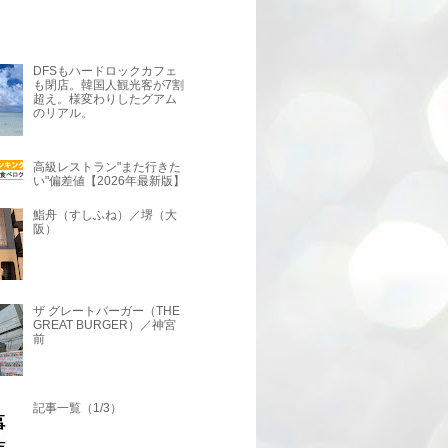
DFSもハードロックカフェ
も閉店。韓国人観光客が7割
超え。様変わりしたグアム
のリアル。
高級レストラン"また行きた
い"偏差値【2026年最新版】
鮨舟（すしふね）／堺（大
阪）
ザ グレートバーガー（THE
GREAT BURGER）／神宮
前
記事一覧（1/3）