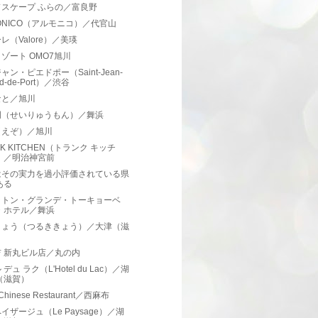
ドスケープ ふらの／富良野
ONICO（アルモニコ）／代官山
レ（Valore）／美瑛
ゾート OMO7旭川
ャン・ピエドポー（Saint-Jean-
ed-de-Port）／渋谷
なと／旭川
門（せいりゅうもん）／舞浜
（えぞ）／旭川
NK KITCHEN（トランク キッチ
）／明治神宮前
はその実力を過小評価されている県
ある
ラトン・グランデ・トーキョーベ
・ホテル／舞浜
きょう（つるききょう）／大津（滋
）
 新丸ビル店／丸の内
デュ ラク（L'Hotel du Lac）／湖
（滋賀）
 Chinese Restaurant／西麻布
イザージュ（Le Paysage）／湖