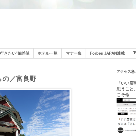
ン
T
行きたい"偏差値
ホテル一覧
マナー集
Forbes JAPAN連載
アクセス急
らの／富良野
「いい店
思うこと
こそ命