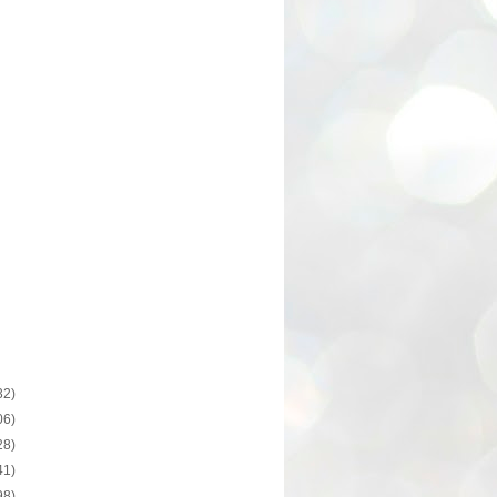
32)
06)
28)
41)
98)