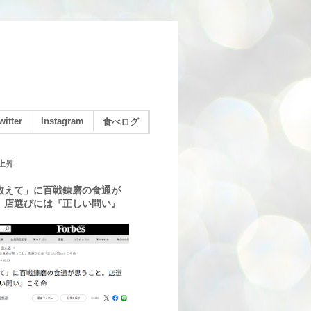
witter
Instagram
食べログ
上昇
教えて」に百戦錬磨の食通が
。店選びには『正しい問い』