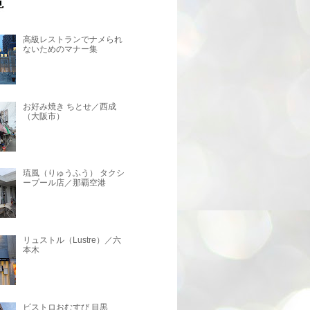
高級レストランでナメられ
ないためのマナー集
お好み焼き ちとせ／西成
（大阪市）
琉風（りゅうふう） タクシ
ープール店／那覇空港
リュストル（Lustre）／六
本木
ビストロおむすび 目黒