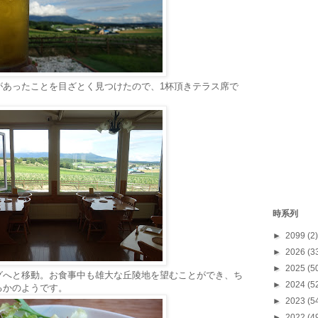
があったことを目ざとく見つけたので、1杯頂きテラス席で
時系列
►
2099
(2)
►
2026
(3
►
2025
(5
グへと移動。お食事中も雄大な丘陵地を望むことができ、ち
►
2024
(5
るかのようです。
►
2023
(5
►
2022
(4