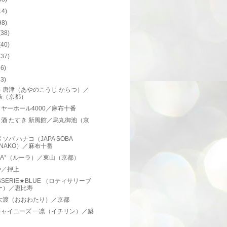
14)
98)
(38)
(40)
(37)
36)
43)
 唐津（あやのこうじ からつ）／
条（京都）
ヤーホール4000／麻布十番
酒 たすき 新風館／烏丸御池（京
）
 ソバ ハナコ（JAPA SOBA
ANAKO）／麻布十番
RA°（ルーラ）／東山（京都）
や／押上
ISSERIE★BLUE （ロティサリーブ
ー）／恵比寿
 大渡（おおわたり）／京都
チャイニーズ 一凛（イチリン）／築