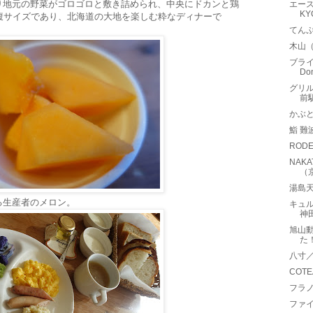
り地元の野菜がゴロゴロと敷き詰められ、中央にドカンと鶏
エース
K
腹サイズであり、北海道の大地を楽しむ粋なディナーで
てん
木山
ブライ
Do
グリル
前
かぶ
鮨 難
RODE
NAK
（
湯島天
る生産者のメロン。
キュル
神
旭山
た
八寸
COT
フラ
ファイ