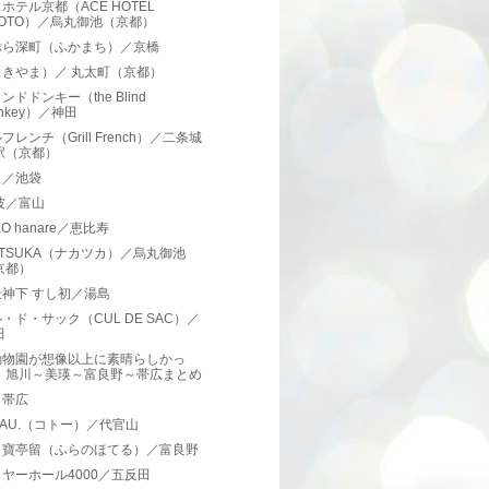
ホテル京都（ACE HOTEL
YOTO）／烏丸御池（京都）
ぷら深町（ふかまち）／京橋
（きやま）／ 丸太町（京都）
ンドドンキー（the Blind
nkey）／神田
フレンチ（Grill French）／二条城
駅（京都）
と／池袋
波／富山
O hanare／恵比寿
ATSUKA（ナカツカ）／烏丸御池
京都）
神下 すし初／湯島
・ド・サック（CUL DE SAC）／
田
動物園が想像以上に素晴らしかっ
！旭川～美瑛～富良野～帯広まとめ
／帯広
EAU.（コトー）／代官山
ノ寶亭留（ふらのほてる）／富良野
ヤーホール4000／五反田