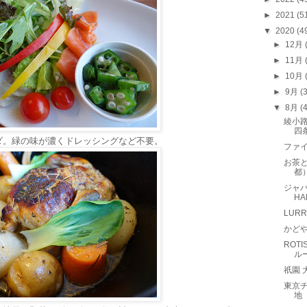
►
2021
(5
▼
2020
(4
►
12月
►
11月
►
10月
►
9月
(
▼
8月
(
綾小路
四
ダ。緑の味が濃くドレッシングなど不要。
ファイ
お茶と
都
ジャパ
H
LUR
かど
ROT
ル
祇園
東京
地