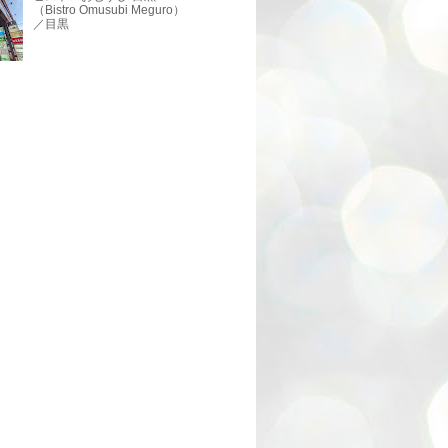
（Bistro Omusubi Meguro）
／目黒