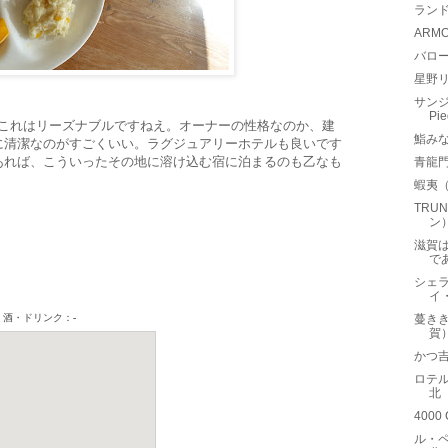
ラン
ARM
バロー
星野リ
。
サンジ
Pi
弱。これはリーズナブルですねえ。オーナーの性格なのか、建
鮨み
に清潔なのがすごくいい。ラグジュアリーホテルも良いです
あれば、こういったその地に溶け込む宿に泊まるのも乙なも
青龍
蝦夷
TRU
ン
滋賀
で
シェ
イ
蔓き
賀
かつ吉
ロテル 
北
4000
ル・ペ