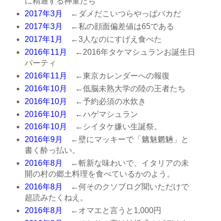
に精通する神童たち
2017年3月
←ダメだこいつらやっぱバカだ
2017年3月
←私の顔面偏差値は65である
2017年1月
←3人なのにすげえ食べた
2016年11月
←2016年タケマシュランお誕生日
パーティ
2016年11月
←東京カレンダーへの報復
2016年10月
←低脳未熟大学の陸の王者たち
2016年10月
←予約必須の水炊き
2016年10月
←ハゲマシュラン
2016年10月
←シイタケ嫌い生誕祭。
2016年9月
←壁にマッキーで「魑魅魍魎」と
書く酔っ払い。
2016年8月
←斬新な味わいで、イタリアの未
開の村の郷土料理を食べているかのよう。
2016年8月
←何そのクソブログ聞いただけで
超読みたくねえ。
2016年8月
←オマエと言うと1,000円