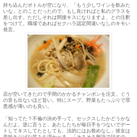
持ち込んだボトルが空になり、「もう少しワインを飲みた
いな」とのことだったので、もし良ければと私のグラスを
差し出す。ただしそれは間接キスになりますよ、との注釈
をつけて。職場であればセクハラ認定間違いなしのキモい
発言。
店が空いてきたので手間のかかるチャンポンを注文。ぐう
の音も出ないほど旨い。特にスープ。野菜もたっぷりで罪
悪感が薄いのも良い。
「知ってた？不倫の決め手って、セックスしたかどうかな
んだよ。逆に言うと、あたしたちが毎日手をつないでデー
トしてキスしてたとしても、法的にはお咎めなし」彼女は
意味ありげな笑みを浮かべる。「そろそろ敬語で話すの、