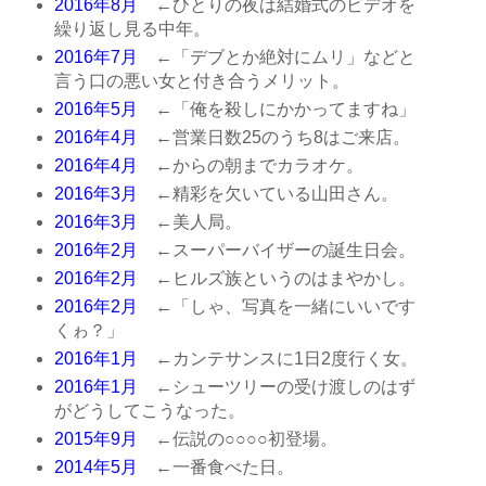
2016年8月
←ひとりの夜は結婚式のビデオを
繰り返し見る中年。
2016年7月
←「デブとか絶対にムリ」などと
言う口の悪い女と付き合うメリット。
2016年5月
←「俺を殺しにかかってますね」
2016年4月
←営業日数25のうち8はご来店。
2016年4月
←からの朝までカラオケ。
2016年3月
←精彩を欠いている山田さん。
2016年3月
←美人局。
2016年2月
←スーパーバイザーの誕生日会。
2016年2月
←ヒルズ族というのはまやかし。
2016年2月
←「しゃ、写真を一緒にいいです
くゎ？」
2016年1月
←カンテサンスに1日2度行く女。
2016年1月
←シューツリーの受け渡しのはず
がどうしてこうなった。
2015年9月
←伝説の○○○○初登場。
2014年5月
←一番食べた日。