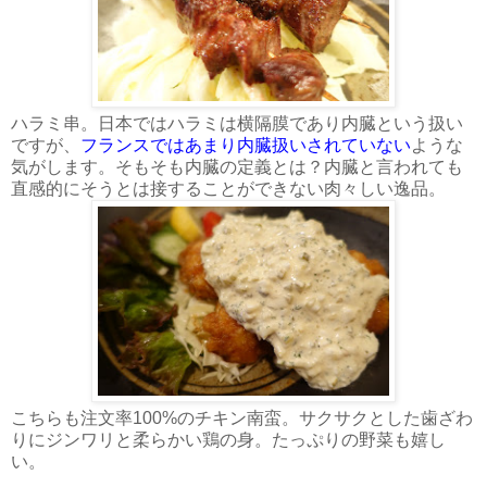
ハラミ串。日本ではハラミは横隔膜であり内臓という扱い
ですが、
フランスではあまり内臓扱いされていない
ような
気がします。そもそも内臓の定義とは？内臓と言われても
直感的にそうとは接することができない肉々しい逸品。
こちらも注文率100%のチキン南蛮。サクサクとした歯ざわ
りにジンワリと柔らかい鶏の身。たっぷりの野菜も嬉し
い。