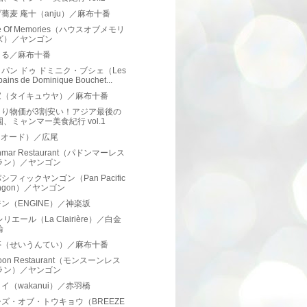
蕎麦 庵十（anju）／麻布十番
e Of Memories（ハウスオブメモリ
ズ）／ヤンゴン
まる／麻布十番
パン ドゥ ドミニク・ブシェ（Les
ains de Dominique Bouchet...
家（タイキュウヤ）／麻布十番
より物価が3割安い！アジア最後の
園、ミャンマー美食紀行 vol.1
（オード）／広尾
nmar Restaurant（パドンマーレス
ラン）／ヤンゴン
シフィックヤンゴン（Pan Pacific
ngon）／ヤンゴン
ン（ENGINE）／神楽坂
リエール（La Clairière）／白金
輪
亭（せいうんてい）／麻布十番
oon Restaurant（モンスーンレス
ラン）／ヤンゴン
イ（wakanui）／赤羽橋
ズ・オブ・トウキョウ（BREEZE