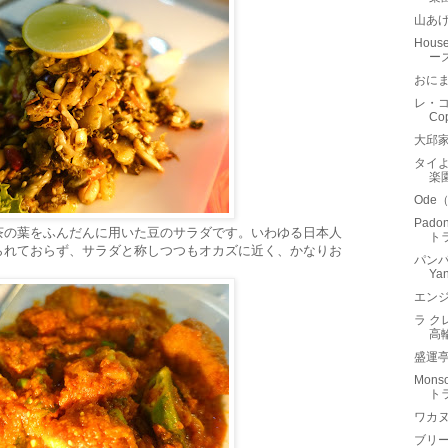
山あげ
Hous
ー
おに
レ・コ
Cop
大邱
タイ
楽
Ode
Pado
茶の葉をふんだんに用いた豆のサラダです。いわゆる日本人
ト
られておらず、サラダと称しつつもオカズに近く、かなりお
パンパ
Ya
エンジ
ラ クレ
高
盛運
Mons
ト
ワカヌ
ブリー