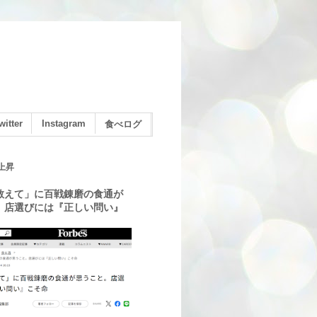
witter
Instagram
食べログ
上昇
教えて」に百戦錬磨の食通が
。店選びには『正しい問い』