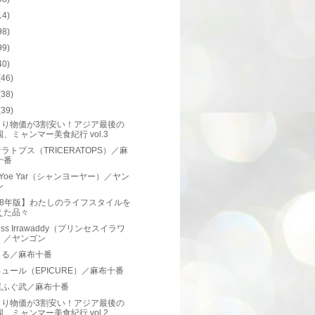
14)
98)
99)
40)
(46)
(38)
(39)
より物価が3割安い！アジア最後の
園、ミャンマー美食紀行 vol.3
ラトプス（TRICERATOPS）／麻
十番
n Yoe Yar（シャンヨーヤー）／ヤン
ン
18年版】わたしのライフスタイルを
えた品々
cess Irrawaddy（プリンセスイラワ
）／ヤンゴン
まる／麻布十番
ュール（EPICURE）／麻布十番
屋ふぐ武／麻布十番
より物価が3割安い！アジア最後の
園、ミャンマー美食紀行 vol.2