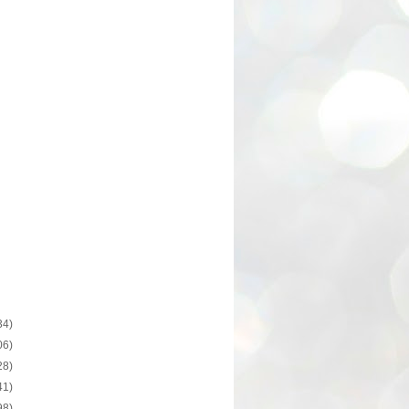
34)
06)
28)
41)
98)