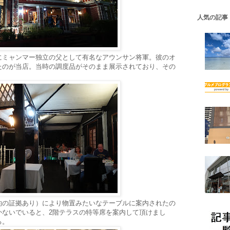
人気の記事
にミャンマー独立の父として有名なアウンサン将軍。彼のオ
たのが当店。当時の調度品がそのまま展示されており、その
約の証拠あり）により物置みたいなテーブルに案内されたの
かないでいると、2階テラスの特等席を案内して頂けまし
る。