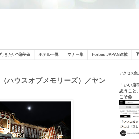
ン
T
行きたい"偏差値
ホテル一覧
マナー集
Forbes JAPAN連載
アクセス急
mories（ハウスオブメモリーズ）／ヤン
「いい店
思うこと
こそ命