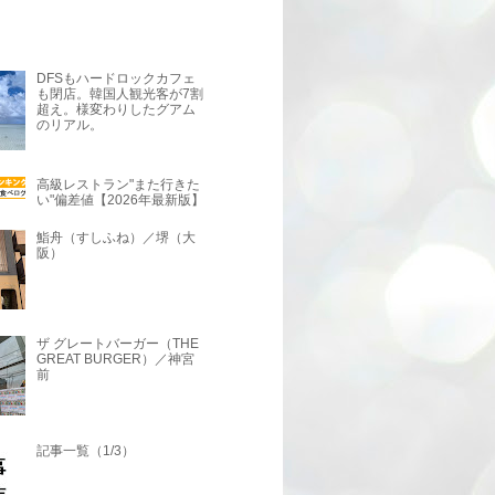
DFSもハードロックカフェ
も閉店。韓国人観光客が7割
超え。様変わりしたグアム
のリアル。
高級レストラン"また行きた
い"偏差値【2026年最新版】
鮨舟（すしふね）／堺（大
阪）
ザ グレートバーガー（THE
GREAT BURGER）／神宮
前
記事一覧（1/3）