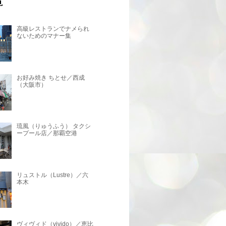
高級レストランでナメられ
ないためのマナー集
お好み焼き ちとせ／西成
（大阪市）
琉風（りゅうふう） タクシ
ープール店／那覇空港
リュストル（Lustre）／六
本木
ヴィヴィド（vivido）／恵比