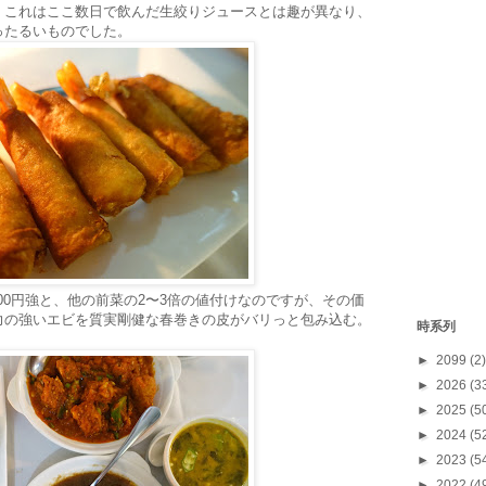
。これはここ数日で飲んだ生絞りジュースとは趣が異なり、
ったるいものでした。
00円強と、他の前菜の2〜3倍の値付けなのですが、その価
力の強いエビを質実剛健な春巻きの皮がバリっと包み込む。
時系列
►
2099
(2)
►
2026
(3
►
2025
(5
►
2024
(5
►
2023
(5
►
2022
(4