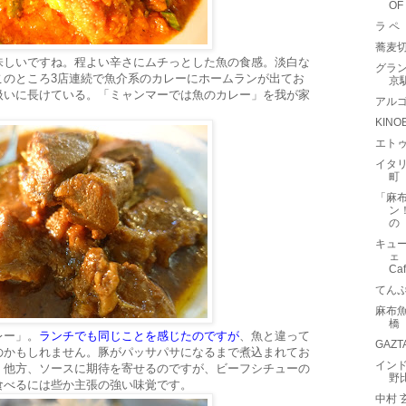
OF
ラ ペ
蕎麦
味しいですね。程よい辛さにムチっとした魚の食感。淡白な
グラ
このところ3店連続で魚介系のカレーにホームランが出てお
京
扱いに長けている。「ミャンマーでは魚のカレー」を我が家
アルゴリ
。
KIN
エトゥ
イタリ
町
「麻
ン
の
キュー
ェ（
Caf
てん
麻布
橋
レー」。
ランチでも同じことを感じたのですが
、魚と違って
GAZ
のかもしれません。豚がパッサパサになるまで煮込まれてお
インド
。他方、ソースに期待を寄せるのですが、ビーフシチューの
野
食べるには些か主張の強い味覚です。
中村 