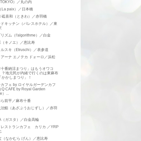
 TOKYO）／丸の内
（La paix）／日本橋
切 砥喜和（ときわ）／赤羽橋
ンドキッチン（パレスホテル）／東
駅
ズム（l'algorithme）／白金
OE（キノエ）／恵比寿
ルスキ（Etruschi）／表参道
アーナ エノテカ ドォーロ／浜松
布十番納涼まつり」はもうオワコ
！？地元民が内緒で行くのは東麻布
「かかしまつり」！
カフェ by ロイヤルガーデンカフ
Q CAFE by Royal Garden
e）...
ぷら前平／麻布十番
魚治鮨（あざぶうおじずし）／赤羽
TA（ガスタ）／白金高輪
レストランカフェ カリカ ／YRP
比
玄（なかむら げん）／恵比寿