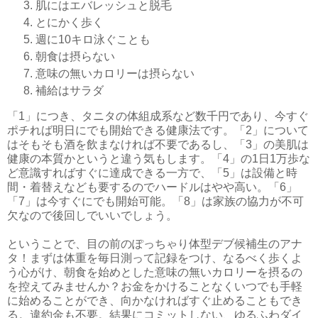
肌にはエバレッシュと脱毛
とにかく歩く
週に10キロ泳ぐことも
朝食は摂らない
意味の無いカロリーは摂らない
補給はサラダ
「1」につき、タニタの体組成系など数千円であり、今すぐ
ポチれば明日にでも開始できる健康法です。「2」について
はそもそも酒を飲まなければ不要であるし、「3」の美肌は
健康の本質かというと違う気もします。「4」の1日1万歩な
ど意識すればすぐに達成できる一方で、「5」は設備と時
間・着替えなども要するのでハードルはやや高い。「6」
「7」は今すぐにでも開始可能。「8」は家族の協力が不可
欠なので後回しでいいでしょう。
ということで、目の前のぽっちゃり体型デブ候補生のアナ
タ！まずは体重を毎日測って記録をつけ、なるべく歩くよ
う心がけ、朝食を始めとした意味の無いカロリーを摂るの
を控えてみませんか？お金をかけることなくいつでも手軽
に始めることができ、向かなければすぐ止めることもでき
る。違約金も不要。結果にコミットしない、ゆるふわダイ