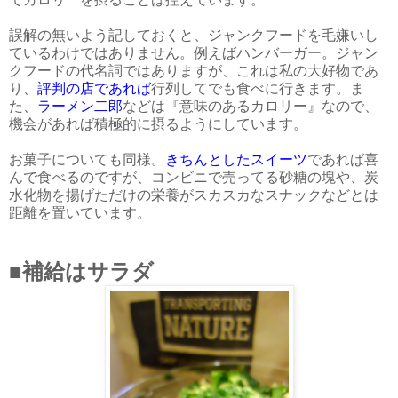
誤解の無いよう記しておくと、ジャンクフードを毛嫌いし
ているわけではありません。例えばハンバーガー。ジャン
クフードの代名詞ではありますが、これは私の大好物であ
り、
評判の店であれば
行列してでも食べに行きます。ま
た、
ラーメン二郎
などは『意味のあるカロリー』なので、
機会があれば積極的に摂るようにしています。
お菓子についても同様。
きちんとしたスイーツ
であれば喜
んで食べるのですが、コンビニで売ってる砂糖の塊や、炭
水化物を揚げただけの栄養がスカスカなスナックなどとは
距離を置いています。
■補給はサラダ