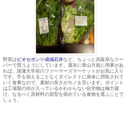
野菜は
ビオセボン
や
成城石井
など、ちょっと高級系なスー
パーで買うようにしています。週末に青山方面に用事があ
れば、国連大学前のファーマーズマーケットがお気に入り
です。手を加えることなくダイレクトに身体に摂取されて
いく食事なので、素材の良さがモノを言います。ポイント
は工場製の何が入っているかわからない化学物は極力避
け、なるべく原材料の原型を留めている食物を選ぶことで
しょう。