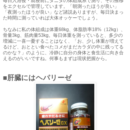
毎日入浴後・就寝前にタニタの体組成系で測り、その推移
をエクセルで管理しています。「朝測ったほうが良い」
「夜測ったほうが良い」など諸説ありますが、毎日決まっ
た時間に測っていれば大体オッケーでしょう。
ちなみに私の体組成は体重68kg、体脂肪率18%（12kg）、
骨量3kg、筋肉量53kg。毎日体重を測っていると、多少の
増減に一喜一憂することはなく、「お、少し体重が増えて
るけど、おととい食べたコメがまだカラダの中に残ってる
のかな？」のように、冷静に自分の身体と食生活に向き合
えるのがいいですね。何事もまずは現状把握から。
■肝臓にはヘパリーゼ