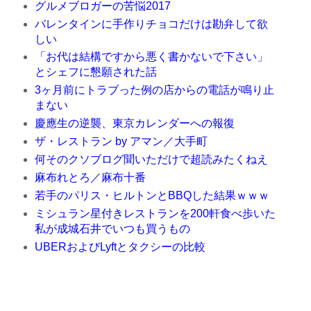
グルメブロガーの苦悩2017
バレンタインに手作りチョコだけは勘弁して欲
しい
「お代は結構ですから悪く書かないで下さい」
とシェフに懇願された話
3ヶ月前にトラブった例の店からの電話が鳴り止
まない
慶應生の逆襲、東京カレンダーへの報復
ザ・レストラン by アマン／大手町
何そのクソブログ聞いただけで超読みたくねえ
麻布れとろ／麻布十番
若手のパリス・ヒルトンとBBQした結果ｗｗｗ
ミシュラン星付きレストランを200軒食べ歩いた
私が成城石井でいつも買うもの
UBERおよびLyftとタクシーの比較