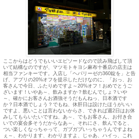
ここからはどうでもいいエピソードなので読み飛ばして頂
いて結構なのですが、マツモトキヨシ麻布十番店の店主は
相当ファンキーです。入店し「ヘパリーゼの360錠を」と告
げ、アプリの20%オフを提示しただけなのに、「おっ、お
客さんで今日、ふたりめですよ～20%オフ！おめでとうご
ざいます！いやあ～、飲みますか？飲むんでしょ？いや
～、確かにお客さんお酒強そうだもんねっ、日本酒です
か？日本酒でしょう？でもね、休肝日は設けたほうがいい
ですよ、悪いことは言わないからさ、できれば週2日はお休
みしてもらいたいですね、あ～、でもお客さん、お付き合
いでの宴会多そうだからなあ～、それにさ、飲んでると、
つい楽しくなっちゃって、ガブガブいっちゃうんですよね
ぇ～、わかります、わかりますよ、じゃあ、ハイっ、これ