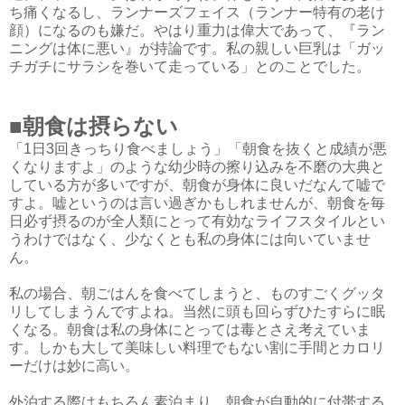
ち痛くなるし、ランナーズフェイス（ランナー特有の老け
顔）になるのも嫌だ。やはり重力は偉大であって、『ラン
ニングは体に悪い』が持論です。私の親しい巨乳は「ガッ
チガチにサラシを巻いて走っている」とのことでした。
■朝食は摂らない
「1日3回きっちり食べましょう」「朝食を抜くと成績が悪
くなりますよ」のような幼少時の擦り込みを不磨の大典と
している方が多いですが、朝食が身体に良いだなんて嘘で
すよ。嘘というのは言い過ぎかもしれませんが、朝食を毎
日必ず摂るのが全人類にとって有効なライフスタイルとい
うわけではなく、少なくとも私の身体には向いていませ
ん。
私の場合、朝ごはんを食べてしまうと、ものすごくグッタ
リしてしまうんですよね。当然に頭も回らずひたすらに眠
くなる。朝食は私の身体にとっては毒とさえ考えていま
す。しかも大して美味しい料理でもない割に手間とカロリ
ーだけは妙に高い。
外泊する際はもちろん素泊まり。朝食が自動的に付帯する