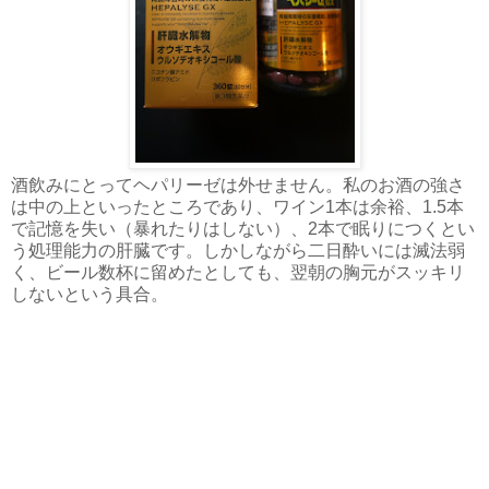
酒飲みにとってヘパリーゼは外せません。私のお酒の強さ
は中の上といったところであり、ワイン1本は余裕、1.5本
で記憶を失い（暴れたりはしない）、2本で眠りにつくとい
う処理能力の肝臓です。しかしながら二日酔いには滅法弱
く、ビール数杯に留めたとしても、翌朝の胸元がスッキリ
しないという具合。