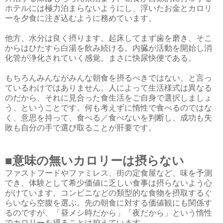
ホテルには極力泊まらないようにし、浮いたお金とカロリ
ーを夕食に注ぎ込むように務めています。
他方、水分は良く摂ります。起床してまず歯を磨き、そこ
からはひたすら白湯を飲み続ける。内臓が活動を開始し消
化管が浄化されていく感覚。まさに快尿快便である。
もちろんみんながみんな朝食を摂るべきではない、と言っ
ているわけではありません。人によって生活様式は異なる
のだから、それに見合った食生活をご自身で選択しましょ
う、ということです。何も考えずに惰性で食べるのではな
く、意思を持って、食べる／食べないを判断し、成功も失
敗も自分の手で選び取ることが肝要です。
■意味の無いカロリーは摂らない
ファストフードやファミレス、街の定食屋など、味を予測
でき、体験として希少価値に乏しい食事は摂らないよう心
がけています。コンビニなどの類型的な食物を摂取するぐ
らいなら空腹を選ぶ。先の朝食に対する価値観にも関係す
るのですが、「昼メシ時だから」「夜だから」という惰性
でカロリーを摂ることは控えています。