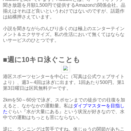
聞き放題を月額1,500円で提供するAmazonの関係会社。品
揃えはそれほど良いというわけではないのですが、話題作
は結構押さえています。
小説を聞きながらのんびり歩くのは極上のエンターテイン
メント＆エクササイズ。私の生活において無くてはならな
いサービスのひとつです。
■週に10キロ泳ぐことも
港区スポーツセンターを中心に（写真は公式ウェブサイト
より）、週3～4回は泳ぎに出ます。1回あたり500円。第1
第3日曜日は区民無料デーです。
2kmを50～60分で泳ぎ、スポセンまでの徒歩での往復を加
えると、なかなかの運動量。私は
ダイブマスターを目指し
た
ぐらい『水が大量にある』という状況が好きなので、水
中での運動はちっとも苦にならない。
逆に、ランニングは苦手ですね。体じゅうの関節があちこ