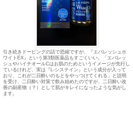
引き続きドーピングの話で恐縮ですが、『エバレッシュホ
ワイトEX』という第3類医薬品もすごくいい。「エバレッ
シュやハイチオールCはお肌のためというイメージが先行し
ているけれど、実は『L-システイン』という成分が入って
おり、これが二日酔いのもとをやっつけてくれる」と説明
を受け、二日酔い対策で飲み始めたのですが、二日酔い改
善の副産物（？）として肌がキレイになったような気がし
ます。