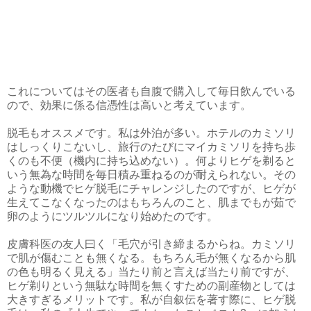
これについてはその医者も自腹で購入して毎日飲んでいる
ので、効果に係る信憑性は高いと考えています。
脱毛もオススメです。私は外泊が多い。ホテルのカミソリ
はしっくりこないし、旅行のたびにマイカミソリを持ち歩
くのも不便（機内に持ち込めない）。何よりヒゲを剃ると
いう無為な時間を毎日積み重ねるのが耐えられない。その
ような動機でヒゲ脱毛にチャレンジしたのですが、ヒゲが
生えてこなくなったのはもちろんのこと、肌までもが茹で
卵のようにツルツルになり始めたのです。
皮膚科医の友人曰く「毛穴が引き締まるからね。カミソリ
で肌が傷むことも無くなる。もちろん毛が無くなるから肌
の色も明るく見える」当たり前と言えば当たり前ですが、
ヒゲ剃りという無駄な時間を無くすための副産物としては
大きすぎるメリットです。私が自叙伝を著す際に、ヒゲ脱