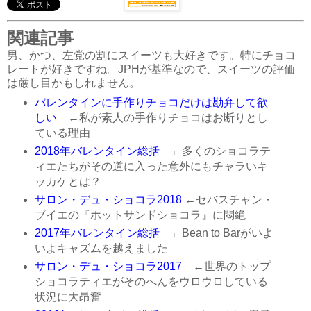
関連記事
男、かつ、左党の割にスイーツも大好きです。特にチョコ
レートが好きですね。JPHが基準なので、スイーツの評価
は厳し目かもしれません。
バレンタインに手作りチョコだけは勘弁して欲
しい
←私が素人の手作りチョコはお断りとし
ている理由
2018年バレンタイン総括
←多くのショコラテ
ィエたちがその道に入った意外にもチャラいキ
ッカケとは？
サロン・デュ・ショコラ2018
←セバスチャン・
ブイエの『ホットサンドショコラ』に悶絶
2017年バレンタイン総括
←Bean to Barがいよ
いよキャズムを越えました
サロン・デュ・ショコラ2017
←世界のトップ
ショコラティエがそのへんをウロウロしている
状況に大昂奮