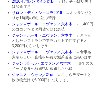
2016年バレンタイン総括
←ひがみっぽい男子
は閲覧注意
サロン・デュ・ショコラ2016
←オッサンひと
りが1時間の列に並ぶ苦行
ジャン＝ポール・エヴァン／六本木
←1,400円
のココアをタダ同然で飲む裏技
ジャン＝ポール・エヴァン／六本木
←きちん
としたレストランでアラカルトで注文すると
3,200円ぐらいしそう
ジャン＝ポール・エヴァン／六本木
←食事も
素晴らしい。直接材料費が滅茶苦茶に高いはず
ジャン=ポール・エヴァン／六本木
←JPHのス
イーツを食べ放題払い放題した記録
ジャニス・ウォン／新宿
←こちらデザートと
飲み物だけで8,000円になります。