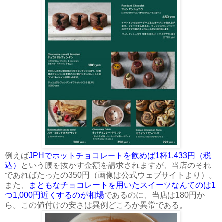
例えば
JPHでホットチョコレートを飲めば1杯1,433円（税
込）
という腰を抜かす金額を請求されますが、当店のそれ
であればたったの350円（画像は公式ウェブサイトより）。
また、
まともなチョコレートを用いたスイーツなんてのは1
つ1,000円近くするのが相場
であるのに、当店は180円か
ら。この値付けの安さは異例どころか異常である。