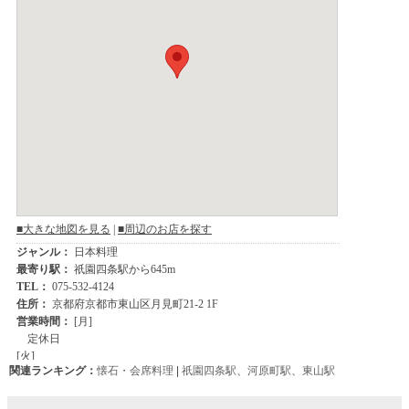
関連ランキング：
懐石・会席料理
|
祇園四条駅
、
河原町駅
、
東山駅