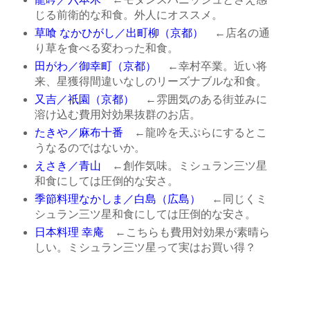
じる前衛的な和食。外人にオススメ。
草喰 なかひがし／出町柳（京都）
←店名の通
り草を食べる変わった和食。
田がわ／御幸町（京都）
←幸村卒業。近い将
来、星獲得間違いなしのリーズナブルな和食。
又吉／祇園（京都）
←雰囲気のある街並みに
溶け込む費用対効果抜群のお店。
たきや／麻布十番
←龍吟を天ぷらにするとこ
うなるのではないか。
えさき／青山
←創作気味。ミシュラン三ツ星
和食にしては圧倒的な安さ。
季節料理なかしま／白島（広島）
←同じくミ
シュラン三ツ星和食にしては圧倒的な安さ。
日本料理 幸庵
←こちらも費用対効果が素晴ら
しい。ミシュラン三ツ星って実はお買い得？