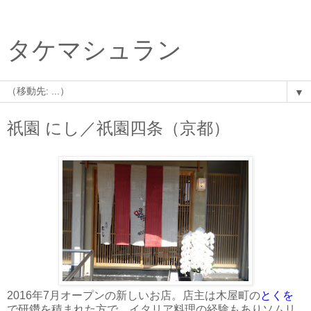
タケマシュラン
▼
祇園 にし／祇園四条（京都）
2016年7月オープンの新しいお店。店主は木屋町の
とくを
で研鑽を積まれた方で、イタリア料理の経験もありソムリ