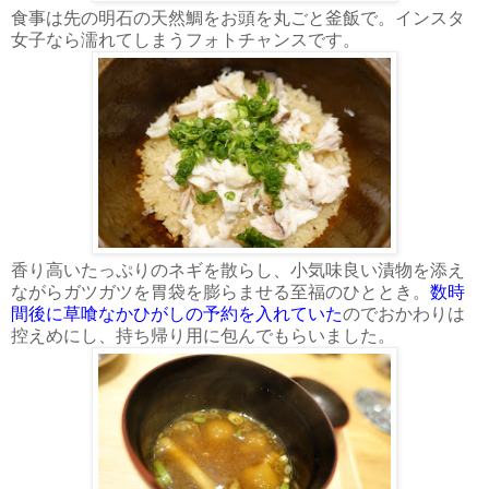
食事は先の明石の天然鯛をお頭を丸ごと釜飯で。インスタ
女子なら濡れてしまうフォトチャンスです。
香り高いたっぷりのネギを散らし、小気味良い漬物を添え
ながらガツガツを胃袋を膨らませる至福のひととき。
数時
間後に草喰なかひがしの予約を入れていた
のでおかわりは
控えめにし、持ち帰り用に包んでもらいました。