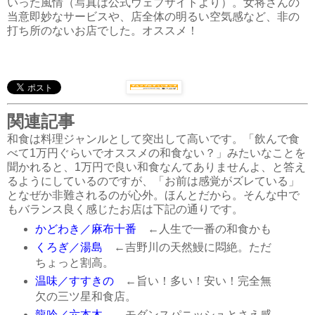
いった風情（写真は公式ウェブサイトより）。女将さんの
当意即妙なサービスや、店全体の明るい空気感など、非の
打ち所のないお店でした。オススメ！
関連記事
和食は料理ジャンルとして突出して高いです。「飲んで食
べて1万円ぐらいでオススメの和食ない？」みたいなことを
聞かれると、1万円で良い和食なんてありませんよ、と答え
るようにしているのですが、「お前は感覚がズレている」
となぜか非難されるのが心外。ほんとだから。そんな中で
もバランス良く感じたお店は下記の通りです。
かどわき／麻布十番
←人生で一番の和食かも
くろぎ／湯島
←吉野川の天然鰻に悶絶。ただ
ちょっと割高。
温味／すすきの
←旨い！多い！安い！完全無
欠の三ツ星和食店。
龍吟／六本木
←モダンスパニッシュとさえ感