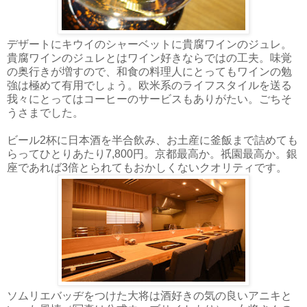
デザートにキウイのシャーベットに貴腐ワインのジュレ。
貴腐ワインのジュレとはワイン好きならではの工夫。味覚
の奥行きが増すので、和食の料理人にとってもワインの勉
強は極めて有用でしょう。欧米系のライフスタイルを送る
我々にとってはコーヒーのサービスもありがたい。ごちそ
うさまでした。
ビール2杯に日本酒を半合飲み、お土産に釜飯まで詰めても
らってひとりあたり7,800円。京都最高か。祇園最高か。銀
座であれば3倍とられてもおかしくないクオリティです。
ソムリエバッヂをつけた大将は酒好きの気の良いアニキと