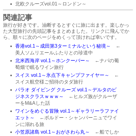
北欧クルーズvol.01～ロンドン～
関連記事
旅行が好きです。油断するとすぐに旅に出ます。楽しかっ
た大型旅行の先頭記事をまとめました。リンクに飛んでか
ら、順々に次のページをめくって頂ければ幸いです。
香港vol.1～成田第3ターミナルという秘境～
←
美人ソムリエールふたりとの珍道中
北米西海岸 vol.1～ホンクーバー～
←ナパの葡
萄畑で眠るワイン旅行
スイス vol.1～氷点下キャンプファイヤー～
←
スイス航空様ご招待のタダ旅行
パラオ ダイビング クルーズ vol.1～デルタのビ
ジネスクラスｗｗｗ～
←ヒルズ族がクルーザ
ーをM&Aした話
ワインをめぐる冒険 vol.1～ギャラリーラファイ
エット～
←ボルドー・シャンパーニュでワイ
ンに溺れる旅
小笠原諸島 vol.1～おがさわら丸～
←船でしか