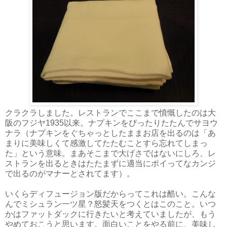
クラクラしました。レストランでここまで憤慨したのは大
阪の
フジヤ1935
以来。ナプキンをぴったりたたんでサヨウ
ナラ（ナプキンをぐちゃっとしたままお店を出るのは「あ
まりに美味しくて感激してたたむことすら忘れてしまっ
た」という意味。まあそこまで大げさではないにしろ、レ
ストランを出るときはたたまずに適当にポイってなカンジ
で出るのがマナーとされてます）。
いくらディフュージョン版だからってこれは酷い。こんな
んでミシュラン一ツ星？怒髪天をつくとはこのこと。いつ
かはファットダックに行きたいと考えていましたが、もう
やめておこうと思います。面白いことをやる前に、美味し