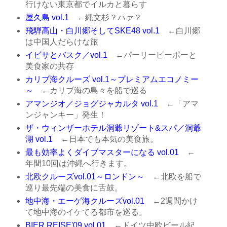
行けない東京都でイルカと暮らす
屋久島 vol.1
←縄文杉？ハァ？
飛騨高山・白川郷そしてSKE48 vol.1
←白川郷
は中国人だらけな旅
イビサとバスク／vol.1
←パーリーピーポーと
美食家の共存
カリブ海クルーズ vol.1～プレミアムエコノミー
～
←カリブ海の島々を船で巡る
アマンジオ／ジョグジャカルタ vol.1
←「アマ
ンジャンキー」発生！
ザ・ウィンザーホテル洞爺リゾート&スパ／洞爺
湖 vol.1
←日本でも本気の美食旅。
最も効率よくダイブマスターになる vol.01
←
年間10回は沖縄へ行きます。
北欧クルーズvol.01～ロンドン～
←北欧を船で
巡り最先端の美食に舌鼓。
地中海・エーゲ海クルーズvol.01
←2週間かけ
て地中海のイケてる都市を巡る。
BIER REISE'09 vol.01
←ドイツ中欧ビール紀