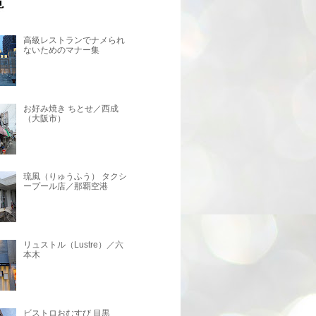
高級レストランでナメられ
ないためのマナー集
お好み焼き ちとせ／西成
（大阪市）
琉風（りゅうふう） タクシ
ープール店／那覇空港
リュストル（Lustre）／六
本木
ビストロおむすび 目黒