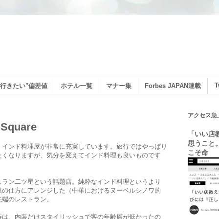
ン
T
行きたい"偏差値
ホテル一覧
マナー集
Forbes JAPAN連載
アクセス急
 Square
「いい店
思うこと
、インド料理屋が非常に充実しています。旅行ではやっぱり
こそ命
たくなりますが、気分を変えてインド料理も良いものです
ュラン二ツ星という話題店。純粋なインド料理というより
供の仕方にアレンジした（中華におけるヌーベルシノワ的
先端のレストラン。
時は、内装だけスタイリッシュで客の年齢層が低かったの