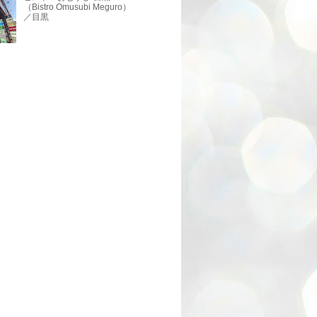
（Bistro Omusubi Meguro）
／目黒