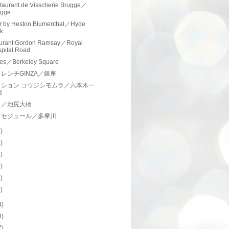
staurant de Visscherie Brugge／
ugge
r by Heston Blumenthal／Hyde
k
urant Gordon Ramsay／Royal
pital Road
es／Berkeley Square
レンチGINZA／銀座
ィション コウジシモムラ／六本木一
目
ノ／池尻大橋
ドセジュール／多摩川
1)
2)
1)
3)
2)
8)
4)
8)
7)