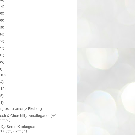
14)
98)
99)
40)
34)
74)
27)
91)
35)
9)
(10)
(4)
(12)
15)
11)
rgrestauranten／Ekeberg
ech & Churchill／Amaliegade（デ
マーク）
 K／Søren Kierkegaards
lads（デンマーク）