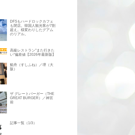
DFSもハードロックカフェ
も閉店。韓国人観光客が7割
超え。様変わりしたグアム
のリアル。
高級レストラン"また行きた
い"偏差値【2026年最新版】
鮨舟（すしふね）／堺（大
阪）
ザ グレートバーガー（THE
GREAT BURGER）／神宮
前
記事一覧（1/3）