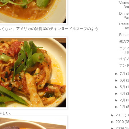
Visre
Br
Dinne
Par
Resta
Hos
しくない。アメリカの雑貨屋のチキンヌードルスープのよう
Benar
俺のフ
エデ
丁
オギ
アン
►
7月
(
►
6月
(
►
5月
(
►
4月
(
►
2月
(
►
1月
(
味しい。
►
2011
(1
►
2010
(3
►
2009
(4