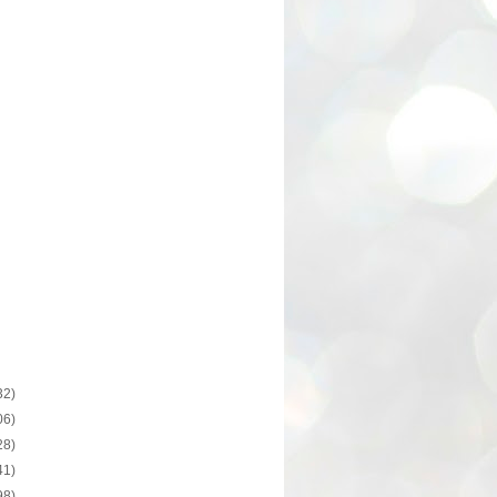
32)
06)
28)
41)
98)