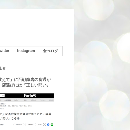
witter
Instagram
食べログ
上昇
教えて」に百戦錬磨の食通が
。店選びには『正しい問い』