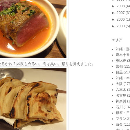
►
2008
(4
►
2007
(3
►
2006
(1)
►
2000
(5)
エリア
沖縄・那
麻布十番
恵比寿
(
せるかね？温度もぬるい。肉は臭い。怒りを覚えました。
京都
(22
目黒
(21
沖縄・本
大阪
(17
六本木
(
名古屋
(
神奈川
(
石川
(13
銀座・日
フランス
白金
(11