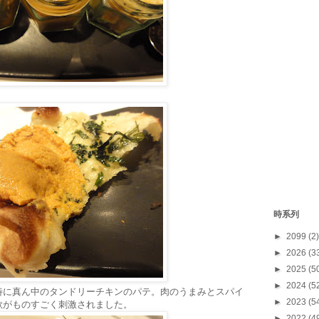
時系列
►
2099
(2)
►
2026
(3
►
2025
(5
►
2024
(5
特に真ん中のタンドリーチキンのパテ。肉のうまみとスパイ
►
2023
(5
欲がものすごく刺激されました。
►
2022
(4