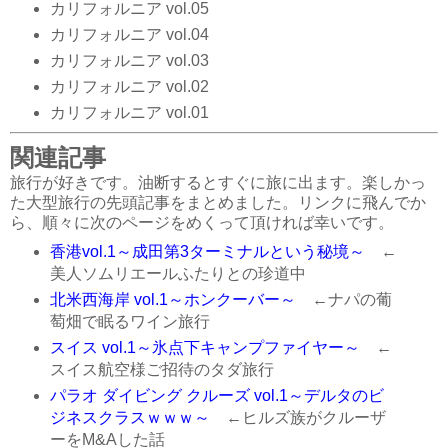
カリフォルニア vol.05
カリフォルニア vol.04
カリフォルニア vol.03
カリフォルニア vol.02
カリフォルニア vol.01
関連記事
旅行が好きです。油断するとすぐに旅に出ます。楽しかっ
た大型旅行の先頭記事をまとめました。リンクに飛んでか
ら、順々に次のページをめくって頂ければ幸いです。
香港vol.1～成田第3ターミナルという秘境～
←
美人ソムリエールふたりとの珍道中
北米西海岸 vol.1～ホンクーバー～
←ナパの葡
萄畑で眠るワイン旅行
スイス vol.1～氷点下キャンプファイヤー～
←
スイス航空様ご招待のタダ旅行
パラオ ダイビング クルーズ vol.1～デルタのビ
ジネスクラスｗｗｗ～
←ヒルズ族がクルーザ
ーをM&Aした話