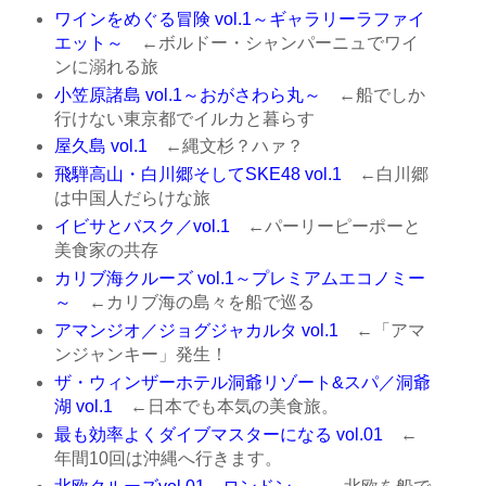
ワインをめぐる冒険 vol.1～ギャラリーラファイ
エット～
←ボルドー・シャンパーニュでワイ
ンに溺れる旅
小笠原諸島 vol.1～おがさわら丸～
←船でしか
行けない東京都でイルカと暮らす
屋久島 vol.1
←縄文杉？ハァ？
飛騨高山・白川郷そしてSKE48 vol.1
←白川郷
は中国人だらけな旅
イビサとバスク／vol.1
←パーリーピーポーと
美食家の共存
カリブ海クルーズ vol.1～プレミアムエコノミー
～
←カリブ海の島々を船で巡る
アマンジオ／ジョグジャカルタ vol.1
←「アマ
ンジャンキー」発生！
ザ・ウィンザーホテル洞爺リゾート&スパ／洞爺
湖 vol.1
←日本でも本気の美食旅。
最も効率よくダイブマスターになる vol.01
←
年間10回は沖縄へ行きます。