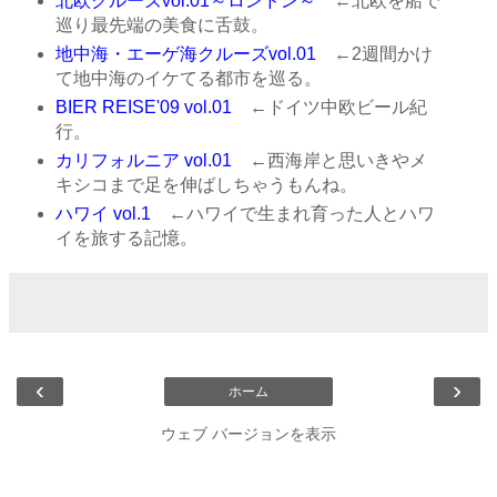
北欧クルーズvol.01～ロンドン～
←北欧を船で
巡り最先端の美食に舌鼓。
地中海・エーゲ海クルーズvol.01
←2週間かけ
て地中海のイケてる都市を巡る。
BIER REISE'09 vol.01
←ドイツ中欧ビール紀
行。
カリフォルニア vol.01
←西海岸と思いきやメ
キシコまで足を伸ばしちゃうもんね。
ハワイ vol.1
←ハワイで生まれ育った人とハワ
イを旅する記憶。
‹
›
ホーム
ウェブ バージョンを表示