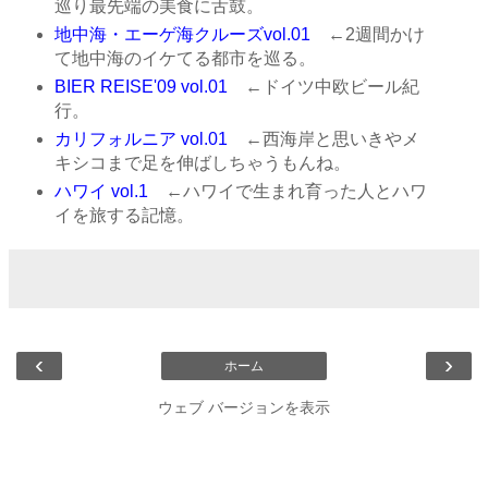
巡り最先端の美食に舌鼓。
地中海・エーゲ海クルーズvol.01
←2週間かけ
て地中海のイケてる都市を巡る。
BIER REISE'09 vol.01
←ドイツ中欧ビール紀
行。
カリフォルニア vol.01
←西海岸と思いきやメ
キシコまで足を伸ばしちゃうもんね。
ハワイ vol.1
←ハワイで生まれ育った人とハワ
イを旅する記憶。
‹
›
ホーム
ウェブ バージョンを表示