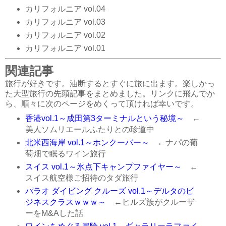
カリフォルニア vol.04
カリフォルニア vol.03
カリフォルニア vol.02
カリフォルニア vol.01
関連記事
旅行が好きです。油断するとすぐに旅に出ます。楽しかっ
た大型旅行の先頭記事をまとめました。リンクに飛んでか
ら、順々に次のページをめくって頂ければ幸いです。
香港vol.1～成田第3ターミナルという秘境～
←
美人ソムリエールふたりとの珍道中
北米西海岸 vol.1～ホンクーバー～
←ナパの葡
萄畑で眠るワイン旅行
スイス vol.1～氷点下キャンプファイヤー～
←
スイス航空様ご招待のタダ旅行
パラオ ダイビング クルーズ vol.1～デルタのビ
ジネスクラスｗｗｗ～
←ヒルズ族がクルーザ
ーをM&Aした話