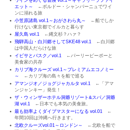
ワインをめぐる冒険 vol.1～ギャラリーラファイ
エット～
←ボルドー・シャンパーニュでワイ
ンに溺れる旅
小笠原諸島 vol.1～おがさわら丸～
←船でしか
行けない東京都でイルカと暮らす
屋久島 vol.1
←縄文杉？ハァ？
飛騨高山・白川郷そしてSKE48 vol.1
←白川郷
は中国人だらけな旅
イビサとバスク／vol.1
←パーリーピーポーと
美食家の共存
カリブ海クルーズ vol.1～プレミアムエコノミー
～
←カリブ海の島々を船で巡る
アマンジオ／ジョグジャカルタ vol.1
←「アマ
ンジャンキー」発生！
ザ・ウィンザーホテル洞爺リゾート&スパ／洞爺
湖 vol.1
←日本でも本気の美食旅。
最も効率よくダイブマスターになる vol.01
←
年間10回は沖縄へ行きます。
北欧クルーズvol.01～ロンドン～
←北欧を船で