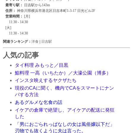
関連ランキング：
洋食
|
日吉駅
人気の記事
タイ料理 みもっと／目黒
鮨料理 一高（いちたか）／大濠公園（博多）
インスタ映えするヤクザたち
現役のCAに聞く、機内でCAをスマートにナン
パする方法
あるグルメな乞食の話
イケアの倉庫で絶望し、アイケアの配送に発狂
した
「男におごられっぱなしの女は風俗嬢以下だ」
刃物でも抜くように夫は言った。