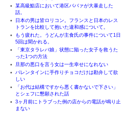
某高級鮨店において港区ババァが大暴走した
話。
日本の男は皆ロリコン。フランスと日本のレス
トランを比較して抱いた違和感について。
もう疲れた。うどんが主食氏の事件について1日
5回は聞かれる。
「東京タラレバ娘」状態に陥った女子を救うた
った1つの方法
旦那の悪口を言う女は一生幸せになれない
バレンタインに手作りチョコだけは勘弁して欲
しい
「お代は結構ですから悪く書かないで下さい」
とシェフに懇願された話
3ヶ月前にトラブった例の店からの電話が鳴り止
まない