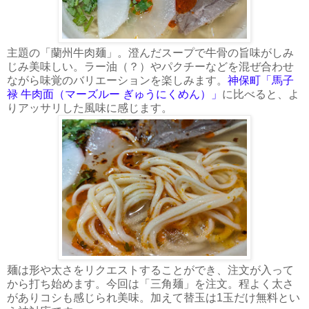
主題の「蘭州牛肉麺」。澄んだスープで牛骨の旨味がしみ
じみ美味しい。ラー油（？）やパクチーなどを混ぜ合わせ
ながら味覚のバリエーションを楽しみます。
神保町「馬子
禄 牛肉面（マーズルー ぎゅうにくめん）」
に比べると、よ
りアッサリした風味に感じます。
麺は形や太さをリクエストすることができ、注文が入って
から打ち始めます。今回は「三角麺」を注文。程よく太さ
がありコシも感じられ美味。加えて替玉は1玉だけ無料とい