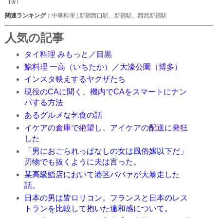
関連ランキング：
中華料理
|
新宿西口駅
、
新宿駅
、
西武新宿駅
人気の記事
タイ料理 みもっと／目黒
鮨料理 一高（いちたか）／大濠公園（博多）
インスタ映えするヤクザたち
現役のCAに聞く、機内でCAをスマートにナン
パする方法
あるグルメな乞食の話
イケアの倉庫で絶望し、アイケアの配送に発狂
した
「男におごられっぱなしの女は風俗嬢以下だ」
刃物でも抜くように夫は言った。
某高級鮨店において港区ババァが大暴走した
話。
日本の男は皆ロリコン。フランスと日本のレス
トランを比較して抱いた違和感について。