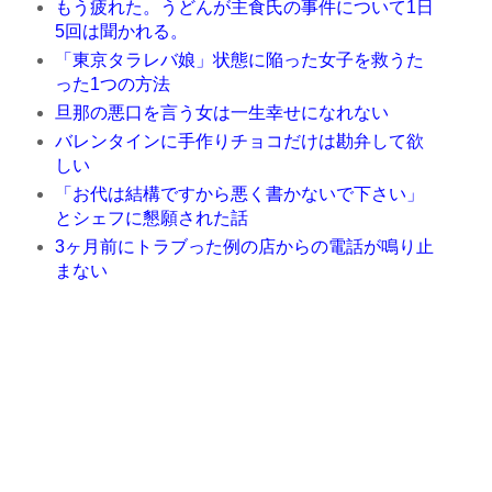
もう疲れた。うどんが主食氏の事件について1日
5回は聞かれる。
「東京タラレバ娘」状態に陥った女子を救うた
った1つの方法
旦那の悪口を言う女は一生幸せになれない
バレンタインに手作りチョコだけは勘弁して欲
しい
「お代は結構ですから悪く書かないで下さい」
とシェフに懇願された話
3ヶ月前にトラブった例の店からの電話が鳴り止
まない