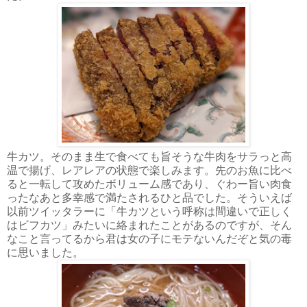
牛カツ。そのまま生で食べても旨そうな牛肉をサラっと高
温で揚げ、レアレアの状態で楽しみます。先のお魚に比べ
ると一転して攻めたボリューム感であり、ぐわー旨い肉食
ったなあと多幸感で満たされるひと品でした。そういえば
以前ツイッタラーに「牛カツという呼称は間違いで正しく
はビフカツ」みたいに絡まれたことがあるのですが、そん
なこと言ってるから君は女の子にモテないんだぞと気の毒
に思いました。