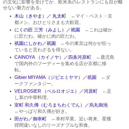
の文化に影響を受けてか、欧米系のレストランにも目が離
せない魅力がある。
木山（きやま）／ 丸太町
←マイ・ベスト・京
都メシ。おひとりさまも大歓迎。
にくの匠 三芳（みよし）／祇園
←これは確か
に匠だわ。確かに肉の匠だわ。
祇園にしかわ／祇園
←今の東京は何かが狂っ
ていると言わざるを得ない。
CAINOYA （カイノヤ）／四条河原町
←鹿児島
で国内外のフーディーを集める店が京都に移
転。
Gibier MIYAMA（ジビエミヤマ）／祇園
←ダ
ークファンタジー。
VELROSIER （ベルロオジエ）／河原町
←足
し算の中華料理。
室町 和久傳（むろまちわくでん）／烏丸御池
←やっぱり和久傳が好き。
田がわ／御幸町
←幸村卒業。近い将来、星獲
得間違いなしのリーズナブルな和食。