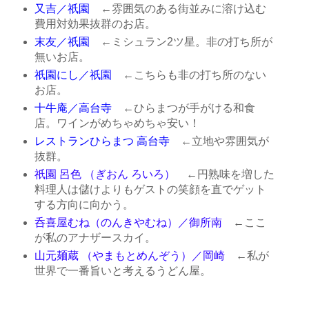
又吉／祇園
←雰囲気のある街並みに溶け込む
費用対効果抜群のお店。
末友／祇園
←ミシュラン2ツ星。非の打ち所が
無いお店。
祇園にし／祇園
←こちらも非の打ち所のない
お店。
十牛庵／高台寺
←ひらまつが手がける和食
店。ワインがめちゃめちゃ安い！
レストランひらまつ 高台寺
←立地や雰囲気が
抜群。
祇園 呂色 （ぎおん ろいろ）
←円熟味を増した
料理人は儲けよりもゲストの笑顔を直でゲット
する方向に向かう。
呑喜屋むね（のんきやむね）／御所南
←ここ
が私のアナザースカイ。
山元麺蔵 （やまもとめんぞう）／岡崎
←私が
世界で一番旨いと考えるうどん屋。