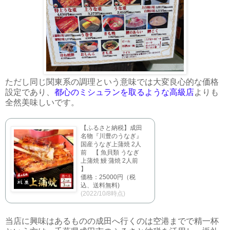
ただし同じ関東系の調理という意味では大変良心的な価格
設定であり、
都心のミシュランを取るような高級店
よりも
全然美味しいです。
【ふるさと納税】成田
名物『川豊のうなぎ』
国産うなぎ上蒲焼 2人
前 【 魚貝類 うなぎ
上蒲焼 鰻 蒲焼 2人前
】
価格：25000円（税
込、送料無料)
(2022/10/8時点)
当店に興味はあるものの成田へ行くのは空港までで精一杯