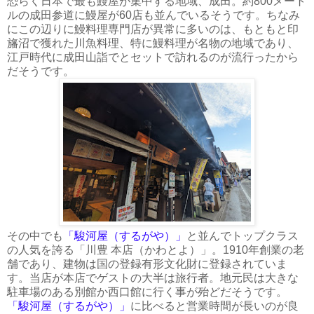
恐らく日本で最も鰻屋が集中する地域、成田。約800メート
ルの成田参道に鰻屋が60店も並んでいるそうです。ちなみ
にこの辺りに鰻料理専門店が異常に多いのは、もともと印
旛沼で獲れた川魚料理、特に鰻料理が名物の地域であり、
江戸時代に成田山詣でとセットで訪れるのが流行ったから
だそうです。
その中でも
「駿河屋（するがや）」
と並んでトップクラス
の人気を誇る「川豊 本店（かわとよ）」。1910年創業の老
舗であり、建物は国の登録有形文化財に登録されていま
す。当店が本店でゲストの大半は旅行者。地元民は大きな
駐車場のある別館か西口館に行く事が殆どだそうです。
「駿河屋（するがや）」
に比べると営業時間が長いのが良