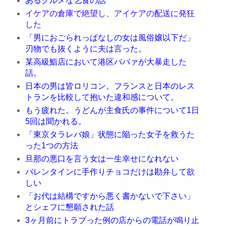
あるグルメな乞食の話
イケアの倉庫で絶望し、アイケアの配送に発狂
した
「男におごられっぱなしの女は風俗嬢以下だ」
刃物でも抜くように夫は言った。
某高級鮨店において港区ババァが大暴走した
話。
日本の男は皆ロリコン。フランスと日本のレス
トランを比較して抱いた違和感について。
もう疲れた。うどんが主食氏の事件について1日
5回は聞かれる。
「東京タラレバ娘」状態に陥った女子を救うた
った1つの方法
旦那の悪口を言う女は一生幸せになれない
バレンタインに手作りチョコだけは勘弁して欲
しい
「お代は結構ですから悪く書かないで下さい」
とシェフに懇願された話
3ヶ月前にトラブった例の店からの電話が鳴り止