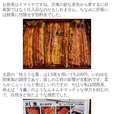
お新香はイマイチですね。沢庵の妙な黄色から察するに自
家製ではなく仕入品なのかもしれません。ちなみに肝吸い
は鰻重に付随せず別料金でした。
主題の「特上うな重」は1.5尾を用いて5,100円。いわゆる
関東風の調理であり、蒸しの工程の影響が支配的です。柔
らかくふっくらと香ばしいのですが、やはり私は関西系、
例えば
「う嵐」
のようなムキムキマッチョな弾力を好むの
で、白焼きと似たような感想でした。