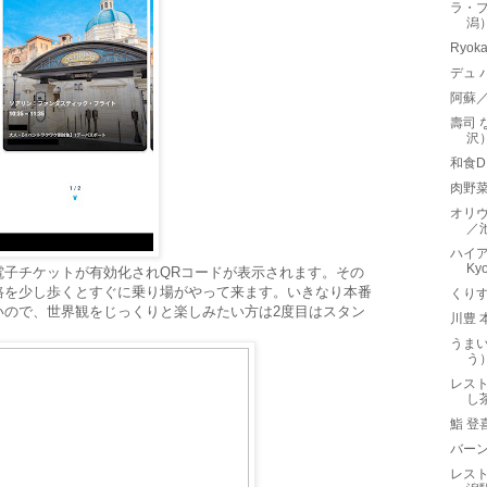
ラ・プ
潟
Ryo
デュ 
阿蘇
壽司 
沢
和食D
肉野
オリヴィ
／
ハイアッ
Ky
電子チケットが有効化されQRコードが表示されます。その
路を少し歩くとすぐに乗り場がやって来ます。いきなり本番
くり
いので、世界観をじっくりと楽しみたい方は2度目はスタン
川豊
うま
う
レス
し
鮨 
バーン
レストラ