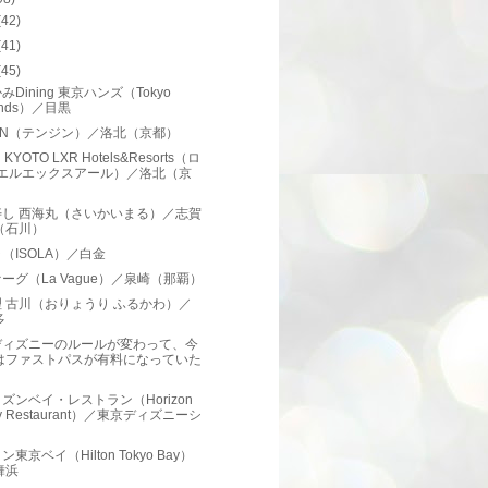
(42)
(41)
(45)
みDining 東京ハンズ（Tokyo
nds）／目黒
JIN（テンジン）／洛北（京都）
 KYOTO LXR Hotels&Resorts（ロ
 エルエックスアール）／洛北（京
）
寿し 西海丸（さいかいまる）／志賀
（石川）
（ISOLA）／白金
ーグ（La Vague）／泉崎（那覇）
 古川（おりょうり ふるかわ）／
多
ディズニーのルールが変わって、今
はファストパスが有料になっていた
ズンベイ・レストラン（Horizon
y Restaurant）／東京ディズニーシ
東京ベイ（Hilton Tokyo Bay）
舞浜