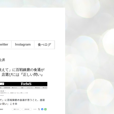
witter
Instagram
食べログ
上昇
教えて」に百戦錬磨の食通が
。店選びには『正しい問い』