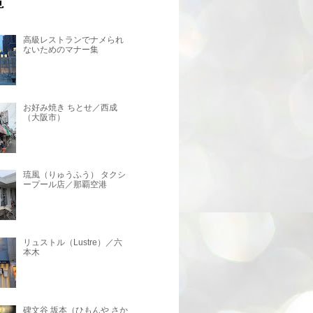
高級レストランでナメられ
ないためのマナー集
お好み焼き ちとせ／西成
（大阪市）
琉風（りゅうふう） タクシ
ープール店／那覇空港
リュストル（Lustre）／六
本木
碑文谷 坂本（ひもんや さか