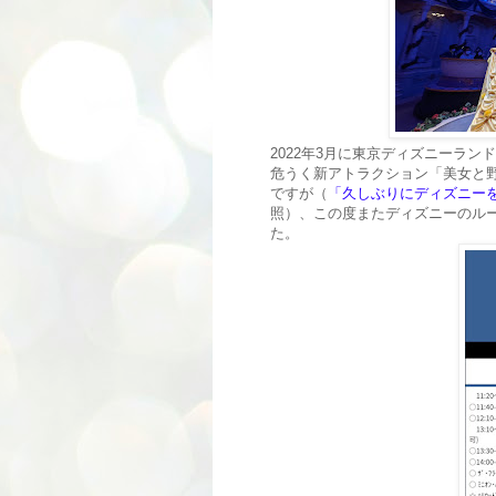
2022年3月に東京ディズニーラ
危うく新アトラクション「美女と野
ですが（
「久しぶりにディズニー
照）、この度またディズニーのル
た。