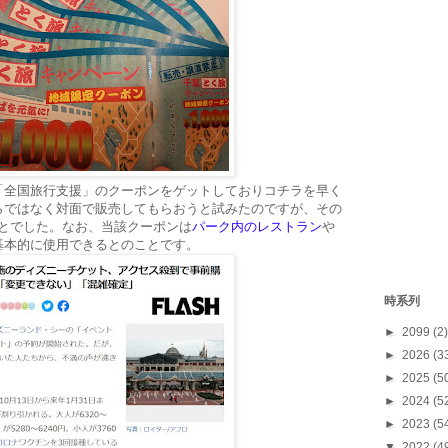
「全国旅行支援」のクーポンをゲットしておりコチラを早く
らではなく対面で販売してもらおうと試みたのですが、その
ことでした。なお、当該クーポンは
パーク内のレストラン
や
基本的に使用できるとのことです。
時系列
►
2099
(2)
►
2026
(3
►
2025
(5
►
2024
(5
►
2023
(5
▼
2022
(4