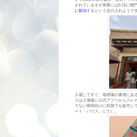
されていますが実際には8:15に
に前泊
するという念の入れようで
入場してすぐ、地球儀の裏側にあ
スは入場後に公式アプリからクレ
でない情弱向けに対面でも販売し
ート・ハウス」にて）。