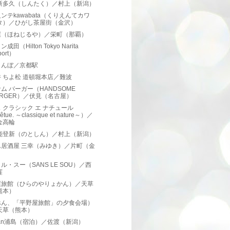
 新多久（しんたく）／村上（新潟）
ンテkawabata（くりえんてカワ
タ）／ひがし茶屋街（金沢）
屋（ほねじるや）／栄町（那覇）
成田（Hilton Tokyo Narita
port）
まんぼ／京都駅
 ちよ松 道頓堀本店／難波
ム バーガー（HANDSOME
URGER）／伏見（名古屋）
 クラシック エ ナチュール
êtue. ～classique et nature～）／
金高輪
 能登新（のとしん）／村上（新潟）
ん居酒屋 三幸（みゆき）／片町（金
）
ル・スー（SANS LE SOU）／西
窪
屋旅館（ひらのやりょかん）／天草
熊本）
べん、「平野屋旅館」の夕食会場）
天草（熊本）
kan浦島（宿泊）／佐渡（新潟）