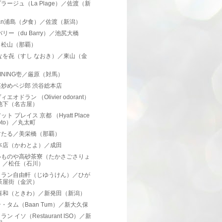
ラージュ（La Plage）／佐渡（新
）
kan浦島（夕食）／佐渡（新潟）
バリー（du Barry）／池尻大橋
／松山（那覇）
なを㐂（すし なおき）／東山（金
）
INING壱／厳原（対馬）
菜炒めベジ郎 渋谷総本店
エオドラン （Olivier odorant）
池下（名古屋）
ト プレイス 京都 （Hyatt Place
oto）／丸太町
すたる／美栄橋（那覇）
 本店（かわとよ）／成田
いものや高砂茶寮（たかさごさりょ
）／松任（石川）
トラン自由軒（じゆうけん）／ひが
茶屋街（金沢）
登喜和（ときわ）／新発田（新潟）
・タム（Baan Tum）／新大久保
ン イソ（Restaurant ISO）／新