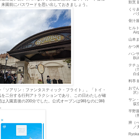
割烹
、来園前にパスワードを思い出しておきましょう。
くりゑ
バ
骨汁
ヒルトン
Air
山本
かつ丼
ハンサ
B
テチュ
（T
白
料亭
おで
ン「ソアリン：ファンタスティック・フライト」。「トイ・
沢
気を二分する行列アトラクションであり、この日わたしが確
サン・
は入園直後の200分でした。公式オープンは9時なのに9時
荻
。
平野
（
辨（
／
Ryo