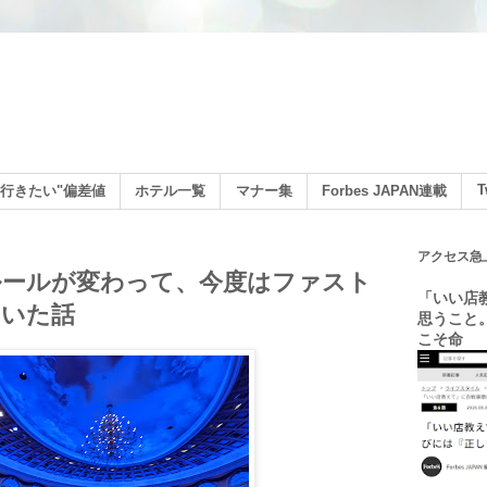
ン
T
行きたい"偏差値
ホテル一覧
マナー集
Forbes JAPAN連載
アクセス急
ルールが変わって、今度はファスト
「いい店
ていた話
思うこと
こそ命