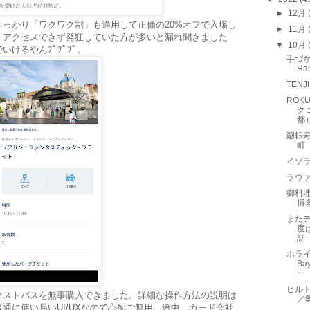
►
12月
っかり「ワクワク割」も適用して正価の20%オフで入場し
►
11月
くアクセスできず発狂していた方が多いと漏れ聞きました
▼
10月
けるやんﾌﾟﾌﾟﾌﾟ。
手づか
Ha
TEN
ROKU
ク
都
廻転
町
イゾラ
ラヴァ
御料理
博
また
度
話
ホライ
Ba
ー
ヒルトン
ァストパスを無事購入できました。詳細な操作方法の説明は
／
通に使い易いUI/UXなので心配ご無用。途中、カード会社