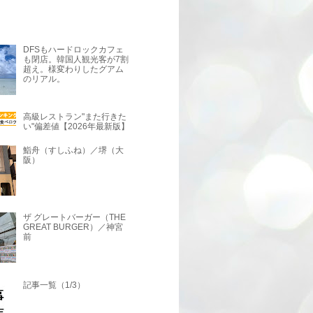
DFSもハードロックカフェ
も閉店。韓国人観光客が7割
超え。様変わりしたグアム
のリアル。
高級レストラン"また行きた
い"偏差値【2026年最新版】
鮨舟（すしふね）／堺（大
阪）
ザ グレートバーガー（THE
GREAT BURGER）／神宮
前
記事一覧（1/3）