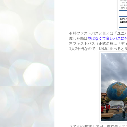
有料ファストパスと言えば「ユニ
魔した際は
並ばなくて良いパスに46
料ファストパス（正式名称は「デ
1人2千円なので、USJに比べる
さて2022年10月某日、東京ディ