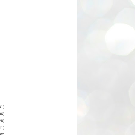
31)
06)
28)
41)
98)