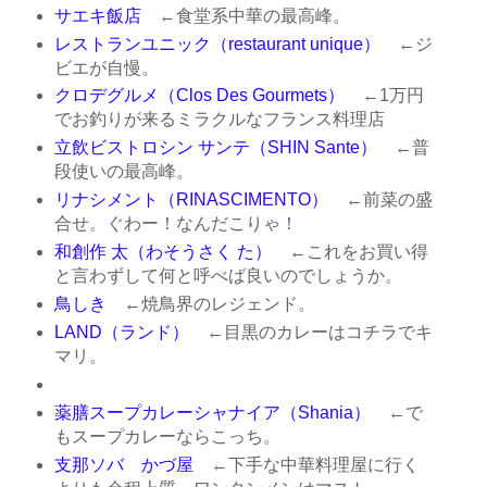
サエキ飯店
←食堂系中華の最高峰。
レストランユニック（restaurant unique）
←ジ
ビエが自慢。
クロデグルメ（Clos Des Gourmets）
←1万円
でお釣りが来るミラクルなフランス料理店
立飲ビストロシン サンテ（SHIN Sante）
←普
段使いの最高峰。
リナシメント（RINASCIMENTO）
←前菜の盛
合せ。ぐわー！なんだこりゃ！
和創作 太（わそうさく た）
←これをお買い得
と言わずして何と呼べば良いのでしょうか。
鳥しき
←焼鳥界のレジェンド。
LAND（ランド）
←目黒のカレーはコチラでキ
マリ。
薬膳スープカレーシャナイア（Shania）
←で
もスープカレーならこっち。
支那ソバ かづ屋
←下手な中華料理屋に行く