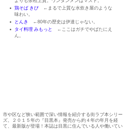
よりも余程上質。ワンタンメンはマスト。
鶏そば きび
←まるで上質な水炊き屋のような
味わい。
とんき
←80年の歴史は伊達じゃない。
タイ料理 みもっと
←ここはガチでやばたにえ
ん。
市や区など狭い範囲で深い情報を紹介する街ラブ本シリー
ズ。２０１５年の『目黒本』発売から約４年の年月を経
て、最新版が登場！本誌は目黒に住んでいる人や働いてい