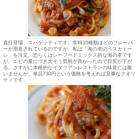
真打登場、スパゲッティです。常時10種類ほどのフレーバ
ーが用意されているのですが、私は「海の幸のペスカトー
レ」を注文。恐らくはシーフードミックス的な海の幸です
が、エビの量につき大そう気前が良かったので目尻が下が
る。さすがに本格的なイタリアンレストランの味覚には敵
いませんが、単品730円という価格を考えれば見事なクオリ
ティです。