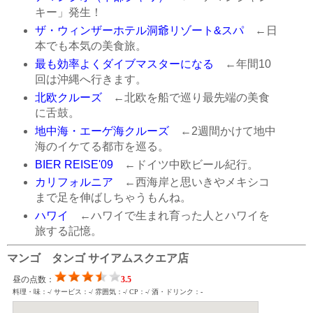
キー」発生！
ザ・ウィンザーホテル洞爺リゾート&スパ
←日
本でも本気の美食旅。
最も効率よくダイブマスターになる
←年間10
回は沖縄へ行きます。
北欧クルーズ
←北欧を船で巡り最先端の美食
に舌鼓。
地中海・エーゲ海クルーズ
←2週間かけて地中
海のイケてる都市を巡る。
BIER REISE'09
←ドイツ中欧ビール紀行。
カリフォルニア
←西海岸と思いきやメキシコ
まで足を伸ばしちゃうもんね。
ハワイ
←ハワイで生まれ育った人とハワイを
旅する記憶。
マンゴ タンゴ サイアムスクエア店