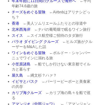
年末年始に11日間のクルーズで海外へ
←平均
年齢74.6歳の旅
チーズをめぐる冒険
←Airbnbはアリナシどっ
ち？
香港
←美人ソムリエールふたりとの珍道中
北米西海岸
←ナパの葡萄畑で眠るワイン旅行
スイス
←スイス航空様ご招待のタダ旅行
パラオ ダイビング クルーズ
←ヒルズ族がクル
ーザーをM&Aした話
ワインをめぐる冒険
←ボルドー・シャンパー
ニュでワインに溺れる旅
小笠原諸島
←船でしか行けない東京都でイル
カと暮らす
屋久島
←縄文杉？ハァ？
イビサとバスク
←パーリーピーポーと美食家
の共存
カリブ海クルーズ
←カリブ海の島々を船で巡
る
アマンジオ（中部ジャワ）
←「アマンジャン