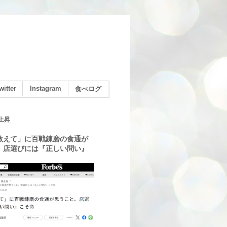
witter
Instagram
食べログ
上昇
教えて」に百戦錬磨の食通が
。店選びには『正しい問い』