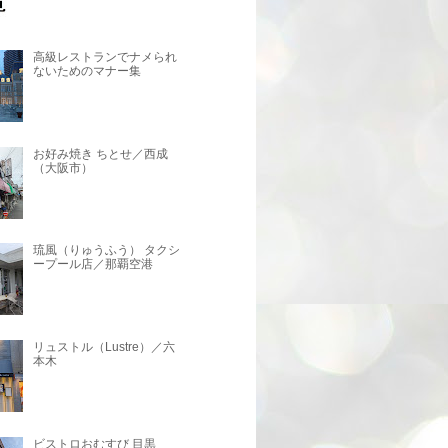
高級レストランでナメられ
ないためのマナー集
お好み焼き ちとせ／西成
（大阪市）
琉風（りゅうふう） タクシ
ープール店／那覇空港
リュストル（Lustre）／六
本木
ビストロおむすび 目黒