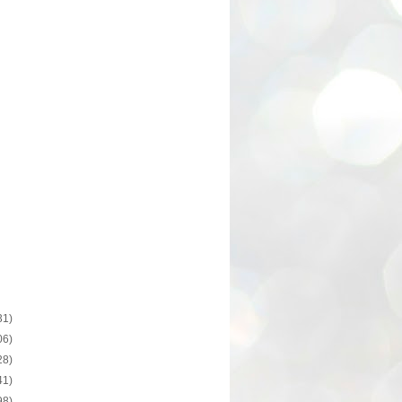
31)
06)
28)
41)
98)