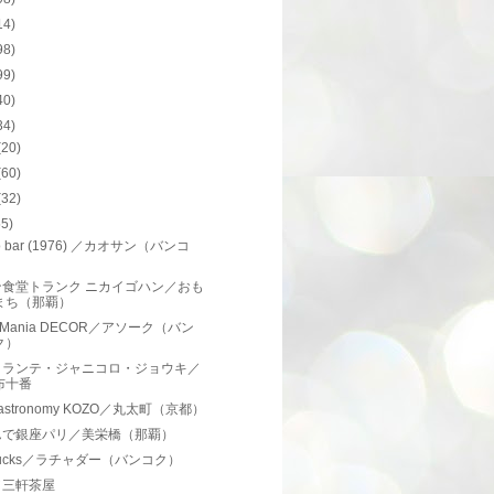
14)
98)
99)
40)
34)
(20)
(60)
(32)
55)
o bar (1976) ／カオサン（バンコ
）
ン食堂トランク ニカイゴハン／おも
まち（那覇）
a Mania DECOR／アソーク（バン
ク）
トランテ・ジャニコロ・ジョウキ／
布十番
gastronomy KOZO／丸太町（京都）
んで銀座パリ／美栄橋（那覇）
rbucks／ラチャダー（バンコク）
／三軒茶屋