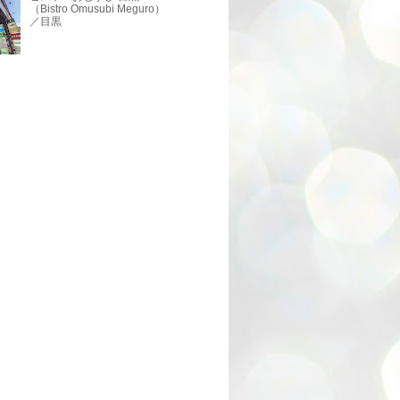
（Bistro Omusubi Meguro）
／目黒