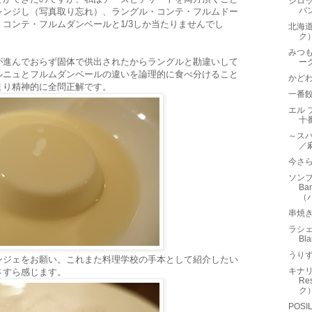
シロッ
バ
レンジし（写真取り忘れ）、ラングル・コンテ・フルムドー
コンテ・フルムダンベールと1/3しか当たりませんでし
北海
ク
みつもり
が進んでおらず固体で供出されたからラングルと勘違いして
ー
ルニュとフルムダンベールの違いを論理的に食べ分けること
かど
まり精神的に全問正解です。
一番
エル 
十
～スパ
／
今さら
ソンブー
Ba
（
串焼き
ラシェ
Bl
うり
ンジェをお願い。これまた料理学校の手本として紹介したい
キナリー
さすら感じます。
Re
ク
POSIL