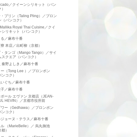
mercado／クイーンシリキット（バン
ク）
・プリン（Taling Pling）／プロン
ン（バンコク）
Mallika Royal Thai Cuisine／クイ
ンシリキット（バンコク）
まる／麻布十番
茶寮 本店／出町柳（京都）
・タンゴ（Mango Tango）／サイ
ムスクエア（バンコク）
人 秦野よしき／麻布十番
ー（Tong Lee ）／プロンポン
バンコク）
黒いぐち／麻布十番
餃子／麻布十番
ポール エヴァン 京都店（JEAN-
UL HEVIN）／京都市役所前
ワー（Gedhawa）／プロンポン
バンコク）
ルジョーヌ・テラス／麻布十番
ル （MarieBelle）／ 烏丸御池
京都）