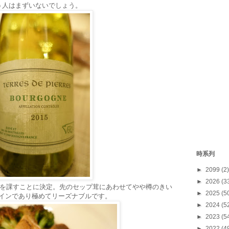
う人はまずいないでしょう。
時系列
►
2099
(2)
►
2026
(3
マを課すことに決定。先のセップ茸にあわせてやや樽のきい
►
2025
(5
のワインであり極めてリーズナブルです。
►
2024
(5
►
2023
(5
►
2022
(4