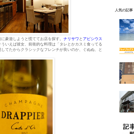
人気の記事
前に豪遊しようと慌ててお店を探す。
ナリサワ
と
アピシウス
そういえば彼女、前衛的な料理は「タレとかカスミ食ってる
現してたからクラシックなフレンチが良いのか、ぐぬぬ、と