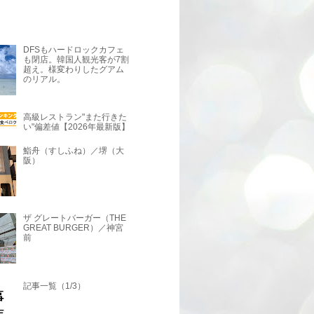
DFSもハードロックカフェ
も閉店。韓国人観光客が7割
超え。様変わりしたグアム
のリアル。
高級レストラン"また行きた
い"偏差値【2026年最新版】
鮨舟（すしふね）／堺（大
阪）
ザ グレートバーガー（THE
GREAT BURGER）／神宮
前
記事一覧（1/3）