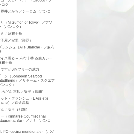
コ・スカイ・バー（Sirocco）／
ンコク
道豚丼とかち／シーロム（バンコ
）
（Mitsumori of Tokyo）／アソ
ク（バンコク）
わき／麻布十番
餃子屋／安里（那覇）
ブランシュ（Aile Blanche）／麻布
番
イス香る～ 麻布十番 薬膳カレー
麻布十番
ですがSIMフリーの威力
ン（Somboon Seafood
ntadthong）／サヤーム・スクエア
バンコク）
 あだん 本店／安里（那覇）
ット・ブランシュ（L’Assiette
anche）／白金高輪
ずん／安里（那覇）
（Kinnaree Gourmet Thai
staurant & Bar）／ナナ（バンコ
）
LIPO -cucina meridionale- （ポジ