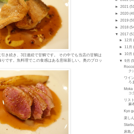
►
2021
(5
►
2020
(4
►
2019
(5
►
2018
(5
▼
2017
(5
►
12月
►
11月
►
10月
に引き続き、3日連続で甘鯛です。 その中でも当店の甘鯛は
触りです。魚料理でこの食感はある意味新しい。奥のブロッ
▼
9月
(
。
Rocc
ク
ワイ
ろ
Mok
コ
リス
麻
Kyo 
楽し
Sta
床島