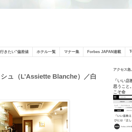
ン
T
行きたい"偏差値
ホテル一覧
マナー集
Forbes JAPAN連載
アクセス急
L’Assiette Blanche）／白
「いい店
思うこと
こそ命