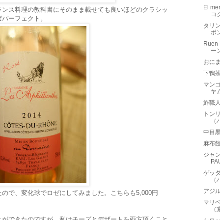
El 
ランス料理の教科書にそのまま載せても良いほどのクラシッ
コ
ばパーフェクト。
タリン
ポ
Ruen 
ー
おに
下鴨
マンゴ
ヤ
鮓職
トンリ
（
中目
麻布
ジャン
PA
ゲッダ
（
アジ
ので、変化球でロゼにしてみました。こちらも5,000円
マリベ
（
とができたのですが、私はチーズとデザートを両方頂くこと