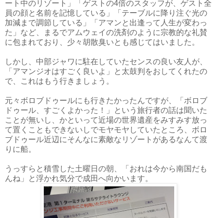
ート中のリゾート」「ゲストの4倍のスタッフが、ゲスト全
員の顔と名前を記憶している」「テーブルに降り注ぐ光の
加減まで調節している」「アマンと出逢って人生が変わっ
た」など、まるでアムウェイの洗剤のように宗教的な礼賛
に包まれており、少々胡散臭いとも感じてはいました。
しかし、中部ジャワに駐在していたセンスの良い友人が、
「アマンジオはすごく良いよ」と太鼓判をおしてくれたの
で、これはもう行きましょう。
元々ボロブドゥールにも行きたかったんですが、「ボロブ
ドゥール、すごくよかった！」という旅行者の話は聞いた
ことが無いし、かといって近場の世界遺産をみすみす放っ
て置くこともできないしでモヤモヤしていたところ、ボロ
ブドゥール近辺にそんなに素敵なリゾートがあるなんて渡
りに船。
うっすらと積雪した土曜日の朝、「おれは今から南国だも
んね」と浮かれ気分で成田へ向かいます。