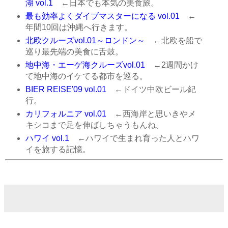
湖 vol.1
←日本でも本気の美食旅。
最も効率よくダイブマスターになる vol.01
←
年間10回は沖縄へ行きます。
北欧クルーズvol.01～ロンドン～
←北欧を船で
巡り最先端の美食に舌鼓。
地中海・エーゲ海クルーズvol.01
←2週間かけ
て地中海のイケてる都市を巡る。
BIER REISE'09 vol.01
←ドイツ中欧ビール紀
行。
カリフォルニア vol.01
←西海岸と思いきやメ
キシコまで足を伸ばしちゃうもんね。
ハワイ vol.1
←ハワイで生まれ育った人とハワ
イを旅する記憶。