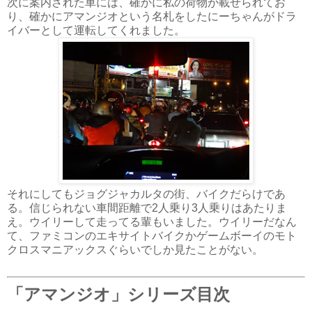
次に案内された車には、確かに私の荷物が載せられてお
り、確かにアマンジオという名札をしたにーちゃんがドラ
イバーとして運転してくれました。
それにしてもジョグジャカルタの街、バイクだらけであ
る。信じられない車間距離で2人乗り3人乗りはあたりま
え。ウイリーして走ってる輩もいました。ウイリーだなん
て、ファミコンのエキサイトバイクかゲームボーイのモト
クロスマニアックスぐらいでしか見たことがない。
「アマンジオ」シリーズ目次