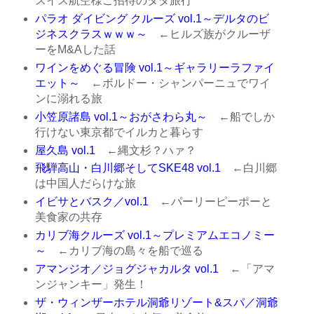
スイス航空様ご招待のタダ旅行
パラオ ダイビング クルーズ vol.1～デルタのビ
ジネスクラスｗｗｗ～
←ヒルズ族がクルーザ
ーをM&Aした話
ワインをめぐる冒険 vol.1～ギャラリーラファイ
エット～
←ボルドー・シャンパーニュでワイ
ンに溺れる旅
小笠原諸島 vol.1～おがさわら丸～
←船でしか
行けない東京都でイルカと暮らす
屋久島 vol.1
←縄文杉？ハァ？
飛騨高山・白川郷そしてSKE48 vol.1
←白川郷
は中国人だらけな旅
イビサとバスク／vol.1
←パーリーピーポーと
美食家の共存
カリブ海クルーズ vol.1～プレミアムエコノミー
～
←カリブ海の島々を船で巡る
アマンジオ／ジョグジャカルタ vol.1
←「アマ
ンジャンキー」発生！
ザ・ウィンザーホテル洞爺リゾート&スパ／洞爺