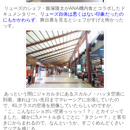
リューズのシェフ・飯塚隆太がANA機内食とコラボしたド
キュメンタリー。
リューズ自体は悪くはない印象だったの
にもかかわらず
、舞台裏を見るとシェフがすげえ怖かった
っす。
あっという間にジャカルタにあるスカルノ・ハッタ空港に
到着。連れはつい先日までマレーシアに出張していたの
で、KLクラスの空港を想像していたらしいのですが、
「こ、こんなにショボい空港っっっっ！？」とカイジって
ました。確かに5メートル歩くごとに「タクシー？」と客引
きにからまれるので、なんというか、すごくめんどくさい
アジアを感じる。