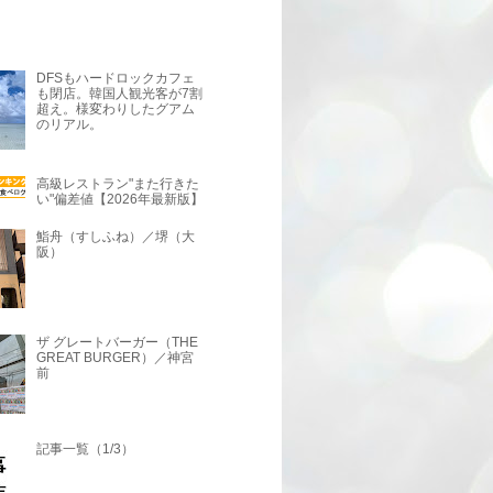
DFSもハードロックカフェ
も閉店。韓国人観光客が7割
超え。様変わりしたグアム
のリアル。
高級レストラン"また行きた
い"偏差値【2026年最新版】
鮨舟（すしふね）／堺（大
阪）
ザ グレートバーガー（THE
GREAT BURGER）／神宮
前
記事一覧（1/3）