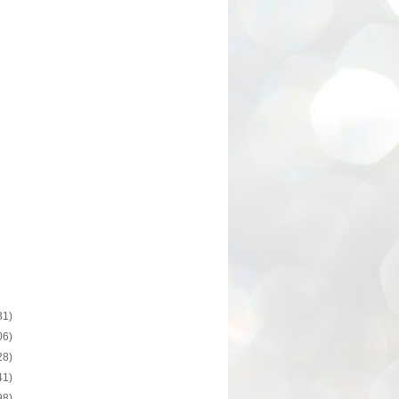
31)
06)
28)
41)
98)