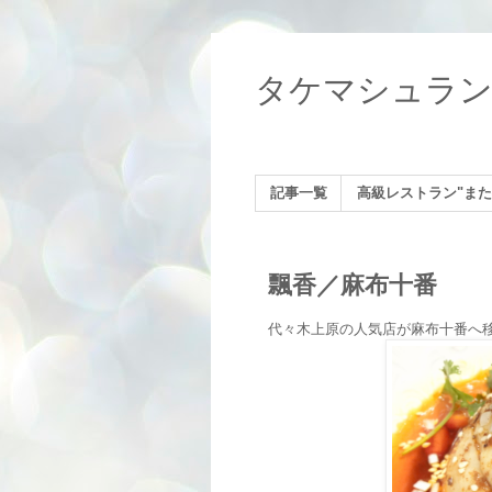
タケマシュラ
記事一覧
高級レストラン"また
飄香／麻布十番
代々木上原の人気店が麻布十番へ