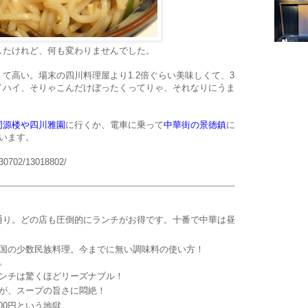
したけれど、何も変わりませんでした。
て高い。場末の四川料理屋より1.2倍ぐらい美味しくて、3
イハイ、そりゃこんだけぼったくってりゃ、それなりにうま
同源楼や四川雅園
に行くか、電車に乗って
中華街の景徳鎮
に
います。
130702/13018802/
通り。どの店も圧倒的にランチがお得です。十番で中華は昼
の少数民族料理。今までに無い調味料の使い方！
。
ンチは驚くほどリーズナブル！
が、スープの旨さに悶絶！
00円という地獄。