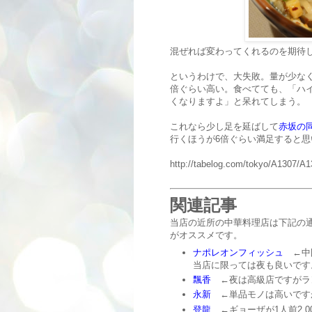
混ぜれば変わってくれるのを期待
というわけで、大失敗。量が少なく
倍ぐらい高い。食べてても、「ハ
くなりますよ」と呆れてしまう。
これなら少し足を延ばして
赤坂の
行くほうが6倍ぐらい満足すると思
http://tabelog.com/tokyo/A1307/A
関連記事
当店の近所の中華料理店は下記の
がオススメです。
ナポレオンフィッシュ
←中国
当店に限っては夜も良いです
飄香
←夜は高級店ですがラ
永新
←単品モノは高いです
登龍
←ギョーザが1人前2,0