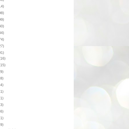
14)
98)
99)
40)
34)
74)
27)
91)
(16)
(15)
(9)
18)
44)
11)
11)
13)
16)
11)
19)