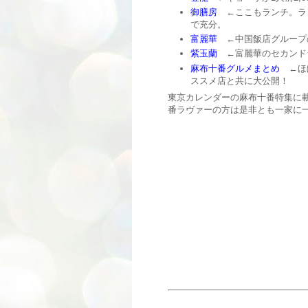
御膳房
←ここもランチ。ラ
で充分。
富麗華
←中国飯店グループ
紫玉蘭
←富麗華のセカンドラ
麻布十番グルメまとめ
←ほぼ
ススメ店と共に大公開！
東京カレンダーの麻布十番特集に
番ラヴァーの方は是非とも一家に