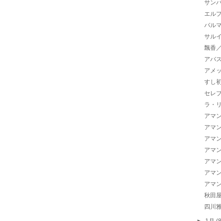
サン
エル
バル
サル
飄香
アバ
アメ
すし
セレ
ラ・
アマン
アマン
アマン
アマン
アマン
アマン
アマン
秋田
四川