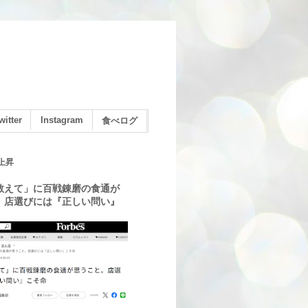
witter
Instagram
食べログ
上昇
教えて」に百戦錬磨の食通が
。店選びには『正しい問い』