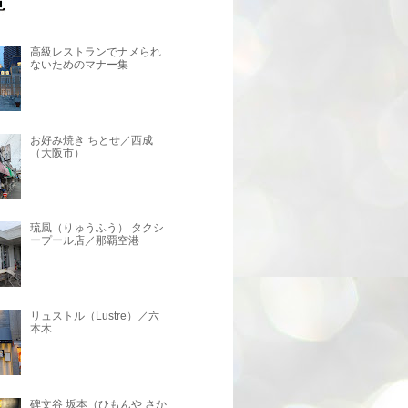
高級レストランでナメられ
ないためのマナー集
お好み焼き ちとせ／西成
（大阪市）
琉風（りゅうふう） タクシ
ープール店／那覇空港
リュストル（Lustre）／六
本木
碑文谷 坂本（ひもんや さか