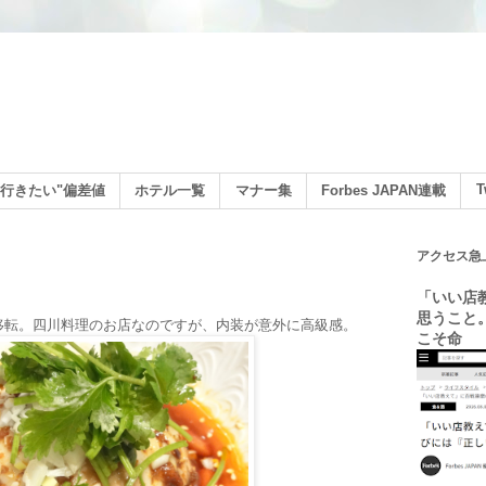
ン
T
行きたい"偏差値
ホテル一覧
マナー集
Forbes JAPAN連載
アクセス急
「いい店
思うこと
移転。四川料理のお店なのですが、内装が意外に高級感。
こそ命