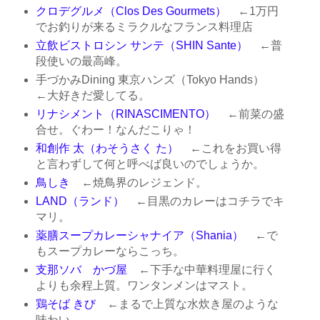
クロデグルメ（Clos Des Gourmets）
←1万円
でお釣りが来るミラクルなフランス料理店
立飲ビストロシン サンテ（SHIN Sante）
←普
段使いの最高峰。
手づかみDining 東京ハンズ（Tokyo Hands）
←大好きだ愛してる。
リナシメント（RINASCIMENTO）
←前菜の盛
合せ。ぐわー！なんだこりゃ！
和創作 太（わそうさく た）
←これをお買い得
と言わずして何と呼べば良いのでしょうか。
鳥しき
←焼鳥界のレジェンド。
LAND（ランド）
←目黒のカレーはコチラでキ
マリ。
薬膳スープカレーシャナイア（Shania）
←で
もスープカレーならこっち。
支那ソバ かづ屋
←下手な中華料理屋に行く
よりも余程上質。ワンタンメンはマスト。
鶏そば きび
←まるで上質な水炊き屋のような
味わい。