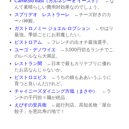
CarneSio east（カルネジーオ イースト）
←な
んて素晴らしい費用対効果なのでしょう。
スブリデオ レストラーレ
←チーズ好きのカ
ーバ神殿。
ガストロノミー ジョエル ロブション
←やはり
最強。季節ごとにお邪魔したい。
ビストロアム
←フレンチの出オチ最強選手。
ユーゴ・デノワイエ
←3,000円切るランチでこ
のレベルなら大満足。
レストラン間
←日本で最もカリテプリに優れ
たお店なんじゃないか。
ビストロエビス
←うちの娘もああいうふうに
育つと良いんだけれど。
チャイニーズダイニング方哉（まさや）
←ラ
ンチの千円担々麺が絶品
えびすの安兵衛
←超行列店。高知名物「屋台
餃子」を恵比寿の地で！