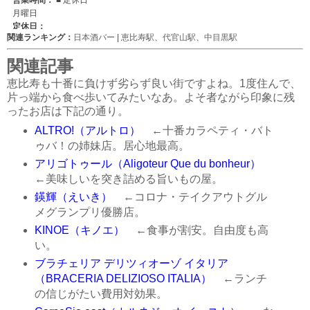
関連ランキング：
日本酒バー
|
恵比寿駅
、
代官山駅
、
中目黒駅
関連記事
恵比寿も十番に負けず劣らず良い街ですよね。1度住んで、
片っ端から食べ歩いてみたいなあ。よそ者ながら印象に残
ったお店は下記の通り。
ALTRO!（アルトロ）
←十番カラペティ・バト
ゥバ！の姉妹店。居心地最高。
アリゴトゥール（Aligoteur Que du bonheur）
←美味しいを突き詰める旨いもの屋。
鍈輝（えいき）
←コロナ・テイクアウトグル
メグランプリ優勝店。
KINOE（キノエ）
←食事が割安。自由度も高
い。
ブラチェリア デリツィオーゾ イタリア
（BRACERIA DELIZIOSO ITALIA）
←ランチ
の信じがたい費用対効果。