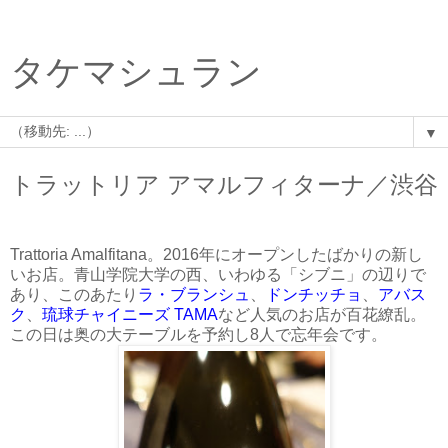
タケマシュラン
▼
トラットリア アマルフィターナ／渋谷
Trattoria Amalfitana。2016年にオープンしたばかりの新し
いお店。青山学院大学の西、いわゆる「シブニ」の辺りで
あり、このあたり
ラ・ブランシュ
、
ドンチッチョ
、
アバス
ク
、
琉球チャイニーズ TAMA
など人気のお店が百花繚乱。
この日は奥の大テーブルを予約し8人で忘年会です。