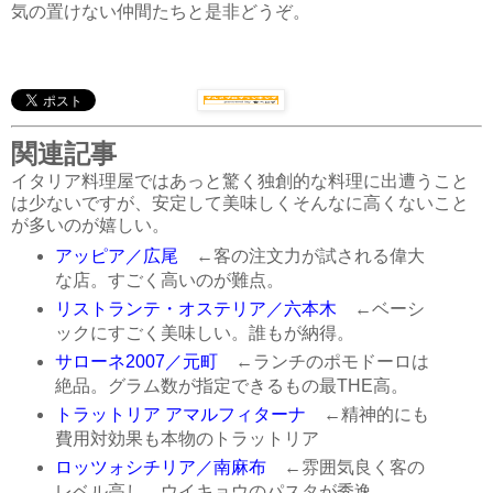
気の置けない仲間たちと是非どうぞ。
関連記事
イタリア料理屋ではあっと驚く独創的な料理に出遭うこと
は少ないですが、安定して美味しくそんなに高くないこと
が多いのが嬉しい。
アッピア／広尾
←客の注文力が試される偉大
な店。すごく高いのが難点。
リストランテ・オステリア／六本木
←ベーシ
ックにすごく美味しい。誰もが納得。
サローネ2007／元町
←ランチのポモドーロは
絶品。グラム数が指定できるもの最THE高。
トラットリア アマルフィターナ
←精神的にも
費用対効果も本物のトラットリア
ロッツォシチリア／南麻布
←雰囲気良く客の
レベル高し。ウイキョウのパスタが秀逸。