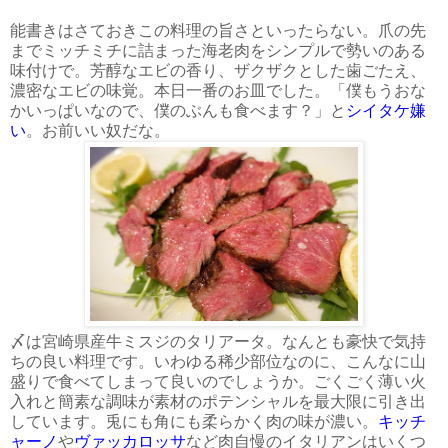
能書きはさておきこの料理の旨さといったらない。爪の先
までミッチミチに詰まった海老肉をシンプルで勢いのある
味付けで。芳醇なエビの香り、ザクザクとした歯ごたえ、
濃密なエビの味覚。本日一番のお皿でした。「僕もうおな
かいっぱいなので、僕のぶんも食べます？」と
シイタケ嫌
い
。お前いい奴だな。
〆は宮崎県産牛ミスジのタリアータ。なんとも豪快で気持
ちの良い料理です。いわゆる稀少部位なのに、こんなに山
盛りで食べてしまって良いのでしょうか。ごくごく薄い火
入れと簡素な調味が素材のポテンシャルを最大限に引き出
しています。兎にも角にも柔らかく肉の味が濃い。
キッチ
ャーノ
や
ヴァッカロッサ
など肉自慢のイタリアンはいくつ