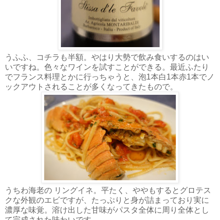
うふふ、コチラも半額。やはり大勢で飲み食いするのはい
いですね。色々なワインを試すことができる。最近ふたり
でフランス料理とかに行っちゃうと、泡1本白1本赤1本でノ
ックアウトされることが多くなってきたもので。
うちわ海老の リングイネ。平たく、ややもするとグロテス
クな外観のエビですが、たっぷりと身が詰まっており実に
濃厚な味覚。溶け出した甘味がパスタ全体に周り全体とし
て完成された味わいです。