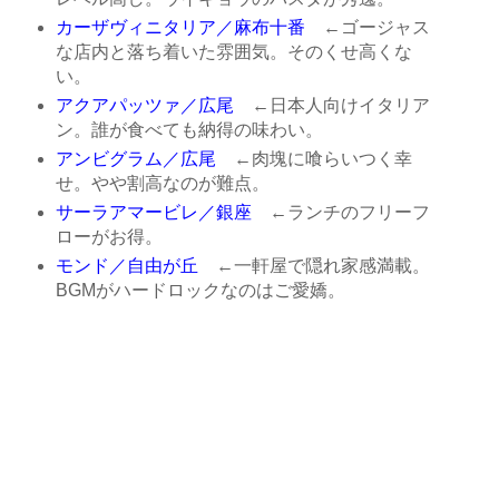
カーザヴィニタリア／麻布十番
←ゴージャス
な店内と落ち着いた雰囲気。そのくせ高くな
い。
アクアパッツァ／広尾
←日本人向けイタリア
ン。誰が食べても納得の味わい。
アンビグラム／広尾
←肉塊に喰らいつく幸
せ。やや割高なのが難点。
サーラアマービレ／銀座
←ランチのフリーフ
ローがお得。
モンド／自由が丘
←一軒屋で隠れ家感満載。
BGMがハードロックなのはご愛嬌。