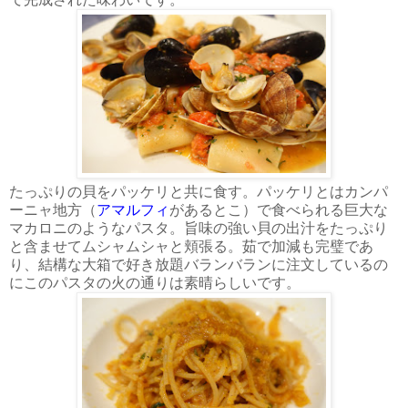
たっぷりの貝をパッケリと共に食す。パッケリとはカンパ
ーニャ地方（
アマルフィ
があるとこ）で食べられる巨大な
マカロニのようなパスタ。旨味の強い貝の出汁をたっぷり
と含ませてムシャムシャと頬張る。茹で加減も完璧であ
り、結構な大箱で好き放題バランバランに注文しているの
にこのパスタの火の通りは素晴らしいです。