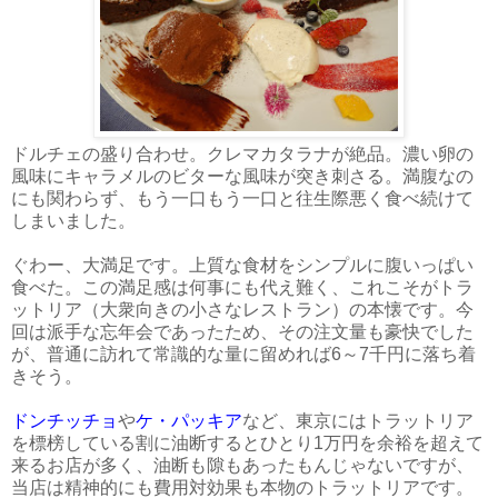
ドルチェの盛り合わせ。クレマカタラナが絶品。濃い卵の
風味にキャラメルのビターな風味が突き刺さる。満腹なの
にも関わらず、もう一口もう一口と往生際悪く食べ続けて
しまいました。
ぐわー、大満足です。上質な食材をシンプルに腹いっぱい
食べた。この満足感は何事にも代え難く、これこそがトラ
ットリア（大衆向きの小さなレストラン）の本懐です。今
回は派手な忘年会であったため、その注文量も豪快でした
が、普通に訪れて常識的な量に留めれば6～7千円に落ち着
きそう。
ドンチッチョ
や
ケ・パッキア
など、東京にはトラットリア
を標榜している割に油断するとひとり1万円を余裕を超えて
来るお店が多く、油断も隙もあったもんじゃないですが、
当店は精神的にも費用対効果も本物のトラットリアです。