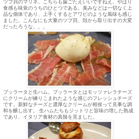
ツブ貝のマリネ。こちらも歯ごたえいいですねえ。やはり
食感も味覚のうちのひとつである。臭みなどは一切なく上
品な個体であり、上手くするとアワビのような風味も感じ
ました。こんなにも大量のツブ貝、殻から取り出すの大変
だったろうな。。。
ブッラータと生ハム。ブッラータとはモッツァレラチーズ
にクリームが練りこまれたような感じのフレッシュチーズ
です。新鮮なチーズと濃厚なクリームが相俟って見事な調
和を醸し出す。 生ハムたちもジットリと旨味の増した熟成
であり、イタリア食材の真髄を見ました。