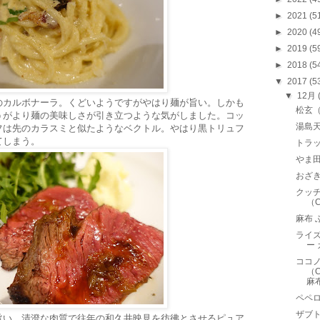
►
2021
(5
►
2020
(4
►
2019
(5
►
2018
(5
▼
2017
(5
▼
12月
のカルボナーラ。くどいようですがやはり麺が旨い。しかも
松玄
うがより麺の美味しさが引き立つような気がしました。コッ
湯島天
フは先のカラスミと似たようなベクトル。やはり黒トリュフ
てしまう。
トラ
やま
おざ
クッチ
（C
麻布 
ライズ
ー
ココノ
（C
麻
ペペロ
ザブト
旨い。清澄な肉質で往年の和久井映見を彷彿とさせるピュア