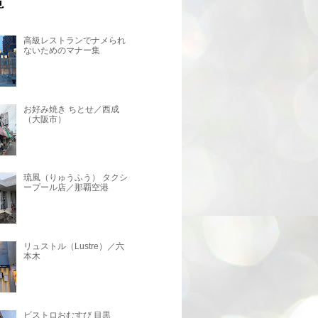
高級レストランでナメられ
ないためのマナー集
お好み焼き ちとせ／西成
（大阪市）
琉風（りゅうふう） タクシ
ープール店／那覇空港
リュストル（Lustre）／六
本木
ビストロおむすび 目黒