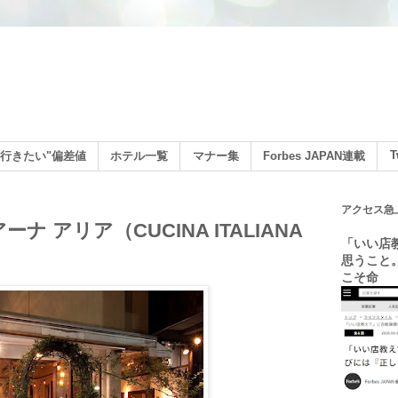
ン
T
行きたい"偏差値
ホテル一覧
マナー集
Forbes JAPAN連載
アクセス急
 アリア（CUCINA ITALIANA
「いい店
思うこと
こそ命