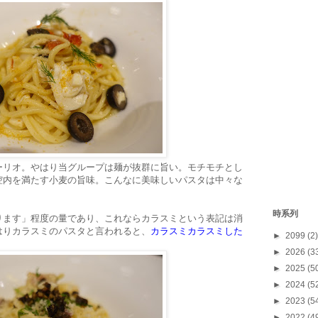
ーリオ。やはり当グループは麺が抜群に旨い。モチモチとし
腔内を満たす小麦の旨味。こんなに美味しいパスタは中々な
時系列
ります」程度の量であり、これならカラスミという表記は消
はりカラスミのパスタと言われると、
カラスミカラスミした
►
2099
(2)
►
2026
(3
►
2025
(5
►
2024
(5
►
2023
(5
►
2022
(4