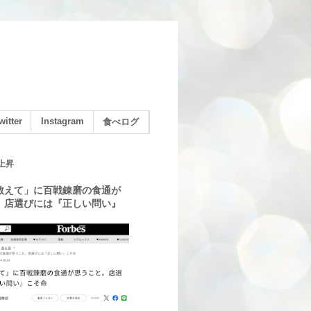
witter
Instagram
食べログ
上昇
教えて」に百戦錬磨の食通が
。店選びには『正しい問い』