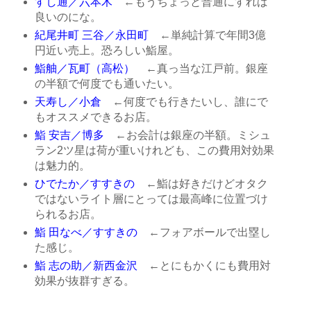
すし通／六本木
←もうちょっと普通にすれば
良いのにな。
紀尾井町 三谷／永田町
←単純計算で年間3億
円近い売上。恐ろしい鮨屋。
鮨舳／瓦町（高松）
←真っ当な江戸前。銀座
の半額で何度でも通いたい。
天寿し／小倉
←何度でも行きたいし、誰にで
もオススメできるお店。
鮨 安吉／博多
←お会計は銀座の半額。ミシュ
ラン2ツ星は荷が重いけれども、この費用対効果
は魅力的。
ひでたか／すすきの
←鮨は好きだけどオタク
ではないライト層にとっては最高峰に位置づけ
られるお店。
鮨 田なべ／すすきの
←フォアボールで出塁し
た感じ。
鮨 志の助／新西金沢
←とにもかくにも費用対
効果が抜群すぎる。