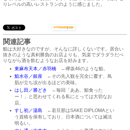
りレベルの高いレストランのように感じました。
関連記事
鮨は大好きなのですが、そんなに詳しくないです。居合い
抜きのような真剣勝負のお店よりも、気楽でダラダラだべ
りながら酒を飲むようなお店を好みます。
東麻布天本／赤羽橋
←欅坂46のような鮨。
鮨水谷／銀座
←その先入観を完全に覆す、鳥
肌が立ち涙が出るほどの美味。
はし田／勝どき
←毎回「ああ、鮨食った
ー！」と思わせてくれる私にとっては大切なお
店。
すし初／湯島
←若旦那はSAKE DIPLOMAとい
う資格を保有しており、日本酒については滅法
明るい。