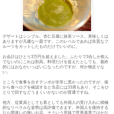
デザートはシンプル。杏仁豆腐に抹茶ソース。美味しくは
ありますが凡庸な一皿です。このレベルであれば良質なフ
ルーツをカットしたものだけでいいのに。
お会計はひとり3万円を超えました。ふたりで3合しか飲ん
でないのにこれは割高。料理だけを捉えたとしても、最終
的にはおなかいっぱいになったのですが、何か物足りな
い。
ところで食事を出すテンポが非常に悪かったのですが、後
から食べログを確認すると当店には33席もあり、そこをひ
とりで回すなどうまくいかないのが普通ですね。
他方、従業員としても客としても外国人の受け入れに積極
的なリベラルな姿勢は高評価できます。外国人を接待する
なら間違いの無いお店。そういう意味で世界基準ではかな