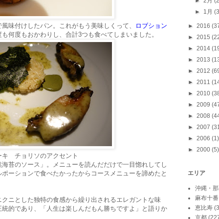
►
2月
(
►
1月
(
で風味付けしたパン。これがもう美味しくって、
ロブション
►
2016
(3
度も何度もおかわりし、合計3つも食べてしまいました。
►
2015
(2
►
2014
(1
►
2013
(1
►
2012
(6
►
2011
(1
►
2010
(3
►
2009
(4
►
2008
(4
►
2007
(3
►
2006
(1)
►
2000
(5)
ーキ チョリソのアクセント
然海苔のソース」。メニューを読んだだけで一目惚れしてし
ルポーションで食べたかったからコースメニューを諦めたと
エリア
沖縄・那
麻布十番
ニクニとした独特の食感から繰り出されるエレガントな味
恵比寿
(
正統的であり、「人生は楽しんだもん勝ちですよ」と語りか
京都
(22