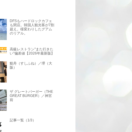
DFSもハードロックカフェ
も閉店。韓国人観光客が7割
超え。様変わりしたグアム
のリアル。
高級レストラン"また行きた
い"偏差値【2026年最新版】
鮨舟（すしふね）／堺（大
阪）
ザ グレートバーガー（THE
GREAT BURGER）／神宮
前
記事一覧（1/3）