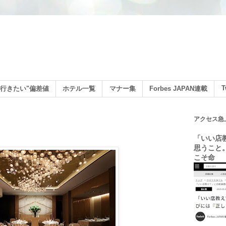
ン
T
行きたい"偏差値
ホテル一覧
マナー集
Forbes JAPAN連載
アクセス急
「いい店
思うこと
こそ命