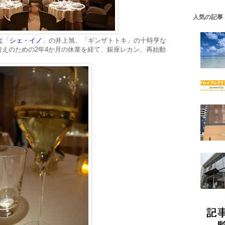
人気の記事
は「
シェ・イノ
」の井上旭、「ギンザトトキ」の十時亨な
えのための2年4か月の休業を経て、銀座レカン、再始動
。