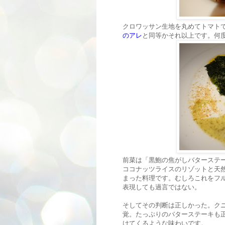
クロワッサン生地を丸めてトマト
のアレ
と同等かそれ以上です。何
前菜は「黒鮑の焦がしバターステ
ココナッツライスのリゾットと天
まった料理です。むしろこれをフ
表現しても過言ではない。
そしてその判断は正しかった。ク
覚。たっぷりのバターステーキも
けてくるような味わいです。