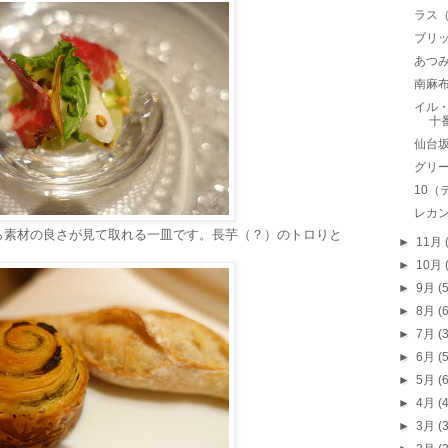
ラス（
ブリッ
あつ
南麻布
イル・
十
仙台
グリー
10（
レカ
ら素材の良さが見て取れる一皿です。長芋（？）のトロりと
►
11月
►
10月
►
9月
(
►
8月
(
►
7月
(
►
6月
(
►
5月
(
►
4月
(
►
3月
(