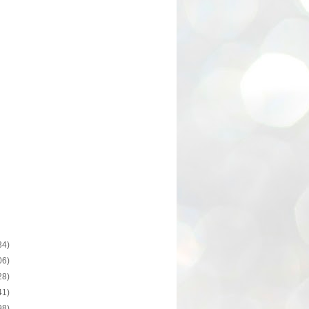
34)
06)
28)
41)
98)