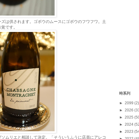
ーズは供されます。ゴボウのムースにゴボウのフワフワ。土
味覚です。
時系列
►
2099
(2)
►
2026
(3
►
2025
(5
►
2024
(5
►
2023
(5
げソムリエと相談して決定。「そういうふうに店員にアレコ
►
2022
(4