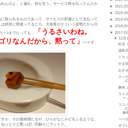
われんのよ」と連れ。何を言う。サービス料を払ってんだか
►
2021
(5
►
2020
(4
的に取られるものであって、サービスの対価として支払って
►
2019
(5
えは絶対に間違ってるだろ、大体客がそういう姿勢だから日
►
2018
(5
「うるさいわね。
がいつまでたっても…
▼
2017
(5
▼
12月
ゴリなんだから、黙って」
ハイす
松玄
湯島天
トラ
やま
おざ
クッチ
（C
麻布 
ライズ
ー
ココノ
（C
麻
ですが、その凝縮感たるや、ひらがなにルビをふるような、
ペペロ
。ねっとりと艶っぽい舌触りにウットリ。
ザブト