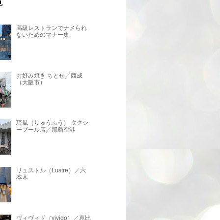
高級レストランでナメられ
ないためのマナー集
お好み焼き ちとせ／西成
（大阪市）
琉風（りゅうふう） タクシ
ープール店／那覇空港
リュストル（Lustre）／六
本木
ヴィヴィド（vivido）／恵比