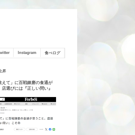
witter
Instagram
食べログ
上昇
教えて」に百戦錬磨の食通が
。店選びには『正しい問い』