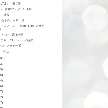
L'AS）／表参道
カ（Bricca）／三軒茶屋
み／浜松
 あら喜／麻布十番
マニフィコ（il Magnifico）／麻布
番
坂ひむか／麻布十番
チネ （GLICINE）／藤沢
テン）／麻布十番
ン／銀座
(60)
(32)
55)
65)
34)
56)
67)
42)
37)