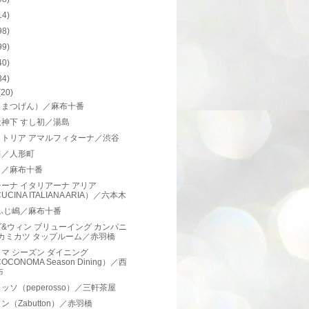
14)
98)
99)
40)
34)
(20)
（まつげん）／麻布十番
神下 すし初／湯島
ットリア アマルフィターナ／渋谷
田／人形町
き／麻布十番
ーナ イタリアーナ アリア
UCINA ITALIANA ARIA）／六本木
ふじ嶋／麻布十番
&ウィン ブリューイング カンパニ
 カミカツ タップルーム／赤羽橋
マ シーズン ダイニング
OCONOMA Season Dining）／西
布
ッソ（peperosso）／三軒茶屋
ン（Zabutton）／赤羽橋