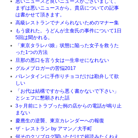
悪いニュースと良いニュースがございまして、
まずは悪いニュースから。貴店についての記事
は書かせて頂きます。
高級レストランでナメられないためのマナー集
もう疲れた。うどんが主食氏の事件について1日
5回は聞かれる。
「東京タラレバ娘」状態に陥った女子を救うた
った1つの方法
旦那の悪口を言う女は一生幸せになれない
グルメブロガーの苦悩2017
バレンタインに手作りチョコだけは勘弁して欲
しい
「お代は結構ですから悪く書かないで下さい」
とシェフに懇願された話
3ヶ月前にトラブった例の店からの電話が鳴り止
まない
慶應生の逆襲、東京カレンダーへの報復
ザ・レストラン by アマン／大手町
何そのクソブログ聞いただけで超読みたくねえ