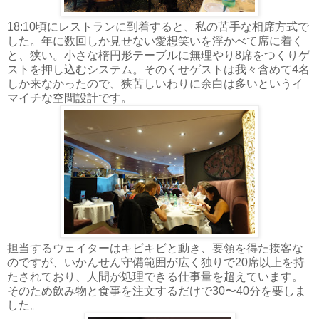
18:10頃にレストランに到着すると、私の苦手な相席方式で
した。年に数回しか見せない愛想笑いを浮かべて席に着く
と、狭い。小さな楕円形テーブルに無理やり8席をつくりゲ
ストを押し込むシステム。そのくせゲストは我々含めて4名
しか来なかったので、狭苦しいわりに余白は多いというイ
マイチな空間設計です。
担当するウェイターはキビキビと動き、要領を得た接客な
のですが、いかんせん守備範囲が広く独りで20席以上を持
たされており、人間が処理できる仕事量を超えています。
そのため飲み物と食事を注文するだけで30〜40分を要しま
した。