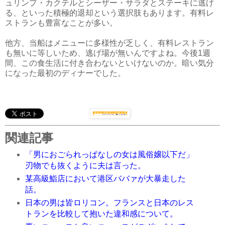
ュリンプ・カクテルとシーザー・サラダとステーキに逃げ
る、といった積極的退却という選択肢もあります。有料レ
ストランも豊富なことが多い。
他方、当船はメニューに多様性が乏しく、有料レストラン
も無いに等しいため、逃げ場が無いんですよね。今後1週
間、この食生活に付き合わないといけないのか。暗い気分
になった最初のディナーでした。
関連記事
「男におごられっぱなしの女は風俗嬢以下だ」
刃物でも抜くように夫は言った。
某高級鮨店において港区ババァが大暴走した
話。
日本の男は皆ロリコン。フランスと日本のレス
トランを比較して抱いた違和感について。