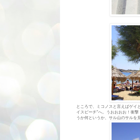
ところで、ミコノスと言えばゲイ
イスビーチ"へ。うおおおお！衝
うか何というか、サル山のサルを