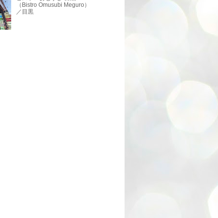
（Bistro Omusubi Meguro）
／目黒