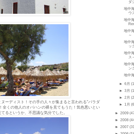
ダ
地中海
ウ
地中海
Re
地中海
～
地中海
ッ
地中海
ス
地中海
ン
地中海
►
6月
(
►
3月
(
►
2月
(
とヌーディスト！その手の人々が集まると言われる"パラダ
►
1月
(
撃！全くの他人のオバハンの裸を見てもうた！気色悪いとい
見てるというか、不思議な気分でした。
►
2009
(4
►
2008
(4
►
2007
(3
►
2006
(1)