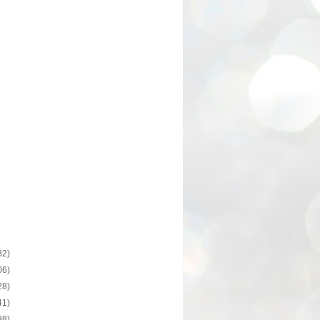
32)
06)
28)
41)
98)