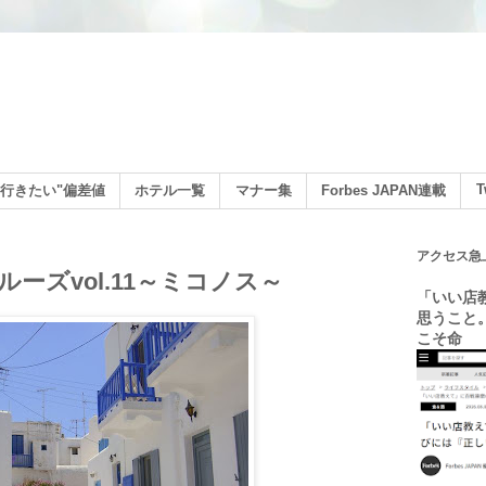
ン
T
行きたい"偏差値
ホテル一覧
マナー集
Forbes JAPAN連載
アクセス急
ーズvol.11～ミコノス～
「いい店
思うこと
こそ命