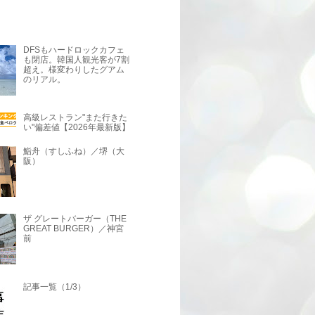
DFSもハードロックカフェ
も閉店。韓国人観光客が7割
超え。様変わりしたグアム
のリアル。
高級レストラン"また行きた
い"偏差値【2026年最新版】
鮨舟（すしふね）／堺（大
阪）
ザ グレートバーガー（THE
GREAT BURGER）／神宮
前
記事一覧（1/3）