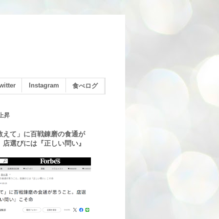
witter
Instagram
食べログ
上昇
教えて」に百戦錬磨の食通が
。店選びには『正しい問い』