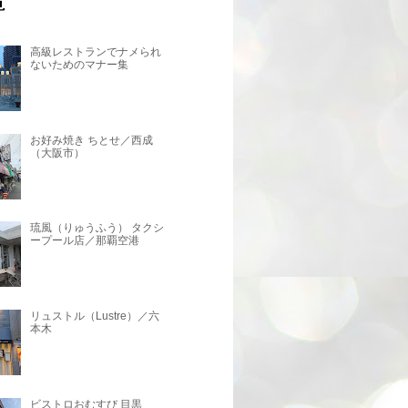
高級レストランでナメられ
ないためのマナー集
お好み焼き ちとせ／西成
（大阪市）
琉風（りゅうふう） タクシ
ープール店／那覇空港
リュストル（Lustre）／六
本木
ビストロおむすび 目黒