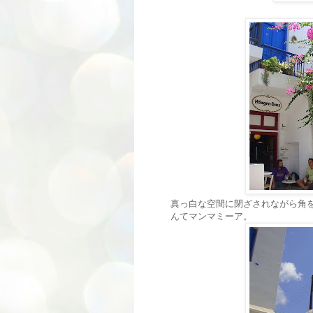
真っ白な空間に閉ざされながら角
んてマンマミーア。