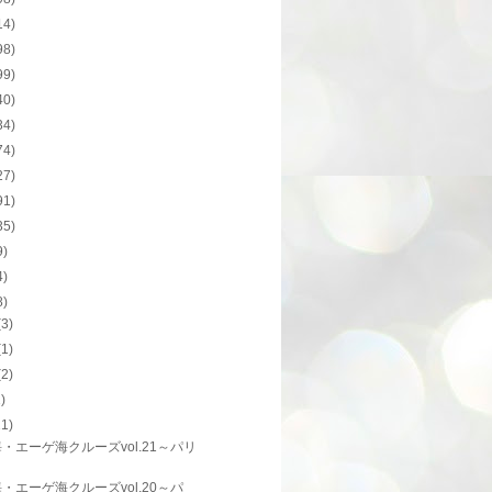
14)
98)
99)
40)
34)
74)
27)
91)
35)
9)
4)
8)
(3)
(1)
(2)
1)
21)
・エーゲ海クルーズvol.21～パリ
・エーゲ海クルーズvol.20～パ