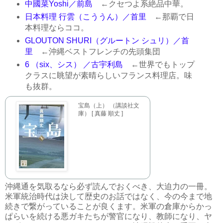
中國菜Yoshi／前島
←クセつよ系絶品中華。
日本料理 行雲（こううん）／首里
←那覇で日
本料理ならココ。
GLOUTON SHURI（グルートン シュリ）／首
里
←沖縄ベストフレンチの先頭集団
6 （six、シス） ／古宇利島
←世界でもトップ
クラスに眺望が素晴らしいフランス料理店。味
も抜群。
宝島（上） （講談社文
庫） [ 真藤 順丈 ]
沖縄通を気取るなら必ず読んでおくべき、大迫力の一冊。
米軍統治時代は決して歴史のお話ではなく、今の今まで地
続きで繋がっていることが良くます。米軍の倉庫からかっ
ぱらいを続ける悪ガキたちが警官になり、教師になり、ヤ