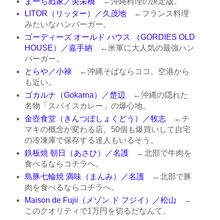
まーちぬ家／美栄橋
←沖縄料理の決定版。
LITOR（リッター）／久茂地
←フランス料理
みたいなハンバーガー。
ゴーディーズ オールド ハウス （GORDIES OLD
HOUSE）／嘉手納
←米軍に大人気の最強ハン
バーガー。
とらや／小禄
←沖縄そばならココ。空港から
も近い。
ゴカルナ（Gokarna）／楚辺
←沖縄の隠れた
名物「スパイスカレー」の爆心地。
金壺食堂（きんつぼしょくどう）／牧志
←チ
マキの概念が変わる店。50個も爆買いして自宅
の冷凍庫で保存する達人もいるそう。
鉄板焼 朝日（あさひ）／名護
←北部で牛肉を
食べるならコチラへ。
島豚七輪焼 満味（まんみ）／名護
←北部で豚
肉を食べるならコチラへ。
Maison de Fujii（メゾン ド フジイ）／松山
←
このクオリティで1万円を切るだなんて。