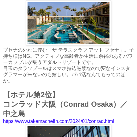
ブセナの外れに佇む「ザ テラスクラブ アット ブセナ」。子
持ち様はNG。アクティブな高齢者か生活に余裕のあるパワ
ーカップルが集うアダルトリゾートです。
目玉のタラソプールはスマホ持込厳禁なので変なインスタ
グラマーが来ないのも嬉しい。パパ活なんてもってのほ
か。
【ホテル第2位】
コンラッド大阪（Conrad Osaka）／
中之島
https://www.takemachelin.com/2024/01/conrad.html