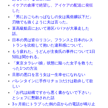
イケアの倉庫で絶望し、アイケアの配送に発狂
した
「男におごられっぱなしの女は風俗嬢以下だ」
刃物でも抜くように夫は言った。
某高級鮨店において港区ババァが大暴走した
話。
日本の男は皆ロリコン。フランスと日本のレス
トランを比較して抱いた違和感について。
もう疲れた。うどんが主食氏の事件について1日
5回は聞かれる。
「東京タラレバ娘」状態に陥った女子を救うた
った1つの方法
旦那の悪口を言う女は一生幸せになれない
バレンタインに手作りチョコだけは勘弁して欲
しい
「お代は結構ですから悪く書かないで下さい」
とシェフに懇願された話
3ヶ月前にトラブった例の店からの電話が鳴り止