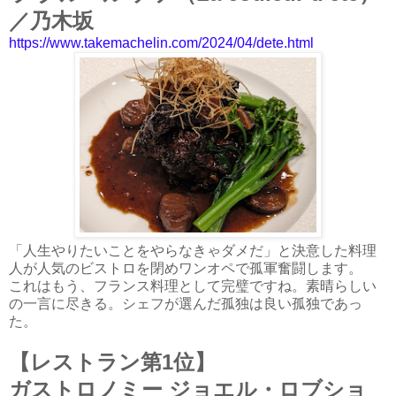
／乃木坂
https://www.takemachelin.com/2024/04/dete.html
「人生やりたいことをやらなきゃダメだ」と決意した料理
人が人気のビストロを閉めワンオペで孤軍奮闘します。
これはもう、フランス料理として完璧ですね。素晴らしい
の一言に尽きる。シェフが選んだ孤独は良い孤独であっ
た。
【レストラン第1位】
ガストロノミー ジョエル・ロブショ