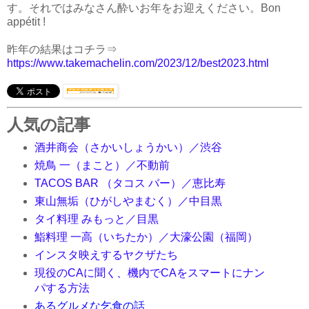
す。それではみなさん酔いお年をお迎えください。Bon
appétit !
昨年の結果はコチラ⇒
https://www.takemachelin.com/2023/12/best2023.html
人気の記事
酒井商会（さかいしょうかい）／渋谷
焼鳥 一（まこと）／不動前
TACOS BAR （タコス バー）／恵比寿
東山無垢（ひがしやまむく）／中目黒
タイ料理 みもっと／目黒
鮨料理 一高（いちたか）／大濠公園（福岡）
インスタ映えするヤクザたち
現役のCAに聞く、機内でCAをスマートにナン
パする方法
あるグルメな乞食の話