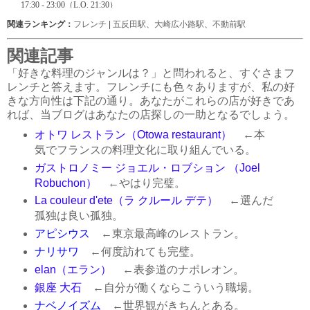
関連ランキング：
フレンチ
|
五反田駅
、
大崎広小路駅
、
不動前駅
関連記事
「好きな料理のジャンルは？」と問われると、すぐさまフ
レンチと答えます。フレンチにも色々ありますが、私の好
きな方向性は下記の通り。あなたがこれらの店が好きであ
れば、当ブログはあなたの店探しの一助となるでしょう。
オトワ レストラン（Otowa restaurant）
←本
気でフランスの料理文化に取り組んでいる。
ガストロノミー ジョエル・ロブション （Joel
Robuchon）
←やはり完璧。
La couleur d'ete（ラ クルール デテ）
←選んだ
孤独は良い孤独。
アピシウス
←東京最高峰のレストラン。
ナリサワ
←何度訪れても完璧。
elan（エラン）
←表参道のナポレオン。
銀座 大石
←自分が働くならこういう職場。
ナベノイズム
←世界観がきちんとある。