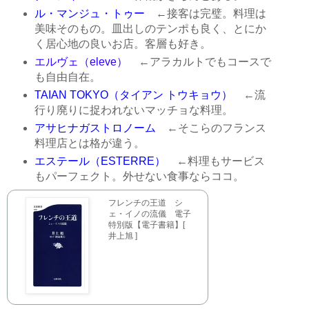
ル・マンジュ・トゥー
←接客は完璧。料理は
美味そのもの。皿出しのテンポも良く、とにか
く居心地の良いお店。客層も好き。
エルヴェ（eleve）
←アラカルトでもコースで
も自由自在。
TAIAN TOKYO（タイアン トウキョウ）
←流
行り廃りに捉われないマッチョな料理。
アサヒナガストロノーム
←そこらのフランス
料理店とは格が違う。
エステール（ESTERRE）
←料理もサービス
もパーフェクト。外せない食事ならココ。
フレンチの王道 シ
ェ・イノの流儀 電子
特別版【電子書籍】[
井上旭 ]