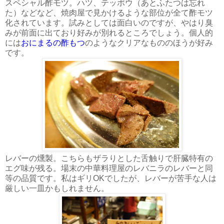
スペシャル酢モツ。ハツ、テッポウ（あとふたつは忘れ
た）などなど、焼肉屋で見かけるような部位が全て酢モツ
化されています。試みとしては面白いのですが、やはり臭
みが前面に出ており好みが別れるところでしょう。個人的
には
おにまるの酢もつ
のようなクリアなもののほうが好み
です。
レバーの燻製。こちらもザラりとした舌触りで肝臓特有の
エグ味が残る。場末の中華料理屋のレバニラのレバーと同
等の品質です。私はギリOKでしたが、レバーが苦手な人は
厳しい一皿かもしれません。