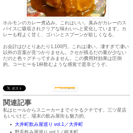
ホルモンのカレー煮込み。これはいい。臭みがカレーのス
パイスに吸収されクリアな味わいへと変化しています。カ
レーも程よく甘く、ゴハンとスプーンが欲しくなる。
お会計はひとりあたり1,100円。これは凄い。凄すぎて凄い
以外の言葉が見つかりません。クセが残るだの量が少ない
だのと色々グチってすみません。この費用対効果は圧倒
的。コーヒーを1杯飲むような感覚で是非どうぞ。
関連記事
私はヒールからスニーカーまでイケるクチです。三ツ星店
もいいけど、場末の飲み屋街も魅力的。
大井町飲み屋巡り vol.1／大井町
野毛飲み屋巡り vol.1／桜木町