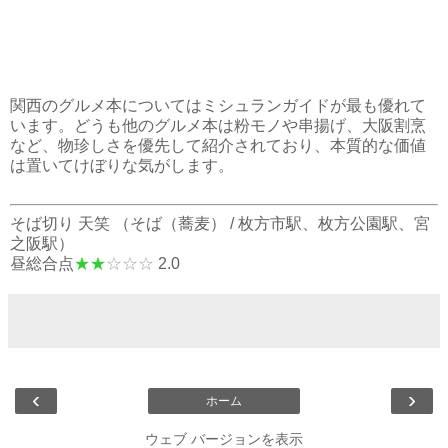
関西のグルメ本についてはミシュランガイドが最も優れて
います。どうも他のグルメ本は粉モノや串揚げ、大阪割烹
など、物珍しさを優先して紹介されており、本質的な価値
は置いてけぼりな気がします。
そば切り 天笑
（
そば（蕎麦）
/
枚方市駅
、
枚方公園駅
、
宮
之阪駅
）
昼総合点
★★
☆☆☆
2.0
‹
›
ホーム
ウェブ バージョンを表示