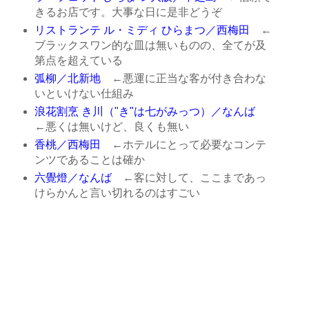
きるお店です。大事な日に是非どうぞ
リストランテ ル・ミディ ひらまつ／西梅田
←
ブラックスワン的な皿は無いものの、全てが及
第点を超えている
弧柳／北新地
←悪運に正当な客が付き合わな
いといけない仕組み
浪花割烹 き川（"き"は七がみっつ）／なんば
←悪くは無いけど、良くも無い
香桃／西梅田
←ホテルにとって必要なコンテ
ンツであることは確か
六覺燈／なんば
←客に対して、ここまであっ
けらかんと言い切れるのはすごい