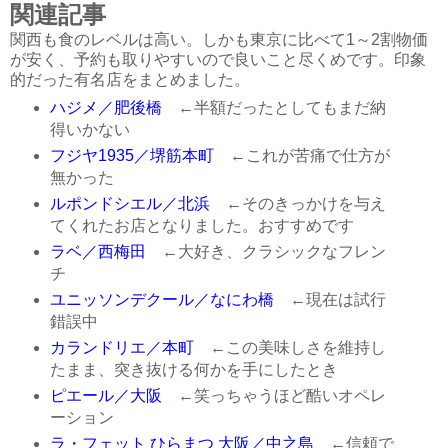
関連記事
関西も食のレベルは高い。しかも東京に比べて1～2割物価
が安く、予約も取りやすいので良いこと尽くめです。印象
的だった有名店をまとめました。
ハジメ／肥後橋
←半額だったとしてもまだ納
得いかない
フジヤ1935／堺筋本町
←これが苦痛で仕方が
無かった
ルポンドシエル／北浜
←そのきっかけを与え
てくれたお店となりました。おすすめです
ラベ／西梅田
←大好き、クラシックなフレン
チ
ユニッソンデクール／なにわ橋
←現在は試行
錯誤中
カランドリエ／本町
←この美味しさを維持し
たまま、突き抜ける何かを手にしたとき
ピエール／大阪
←笑っちゃうほど酷いオペレ
ーション
ラ・フェット ひらまつ 大阪／中之島
←信頼で